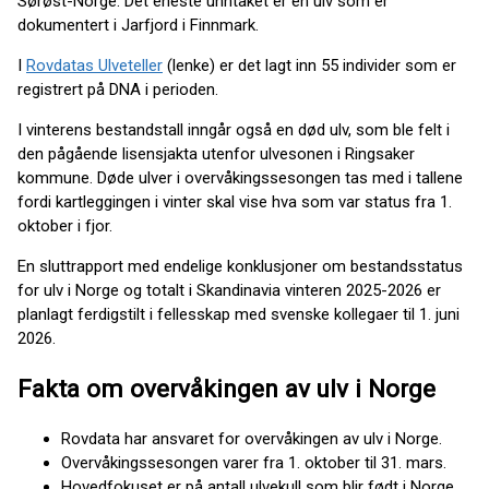
Sørøst-Norge. Det eneste unntaket er en ulv som er
dokumentert i Jarfjord i Finnmark.
I
Rovdatas Ulveteller
(lenke) er det lagt inn 55 individer som er
registrert på DNA i perioden.
I vinterens bestandstall inngår også en død ulv, som ble felt i
den pågående lisensjakta utenfor ulvesonen i Ringsaker
kommune. Døde ulver i overvåkingssesongen tas med i tallene
fordi kartleggingen i vinter skal vise hva som var status fra 1.
oktober i fjor.
En sluttrapport med endelige konklusjoner om bestandsstatus
for ulv i Norge og totalt i Skandinavia vinteren 2025-2026 er
planlagt ferdigstilt i fellesskap med svenske kollegaer til 1. juni
2026.
Fakta om overvåkingen av ulv i Norge
Rovdata har ansvaret for overvåkingen av ulv i Norge.
Overvåkingssesongen varer fra 1. oktober til 31. mars.
Hovedfokuset er på antall ulvekull som blir født i Norge