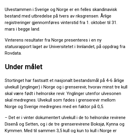
Ulvestammen i Sverige og Norge er en felles skandinavisk
bestand med utbredelse på tvers av riksgrensen. Årlige
registreringer gjennomføres vinterstid fra 1. oktober til 31.
mars i begge land.
Vinterens resultater fra Norge presenteres i en ny
statusrapport laget av Universitetet i Innlandet, på oppdrag fra
Rovdata.
Under målet
Stortinget har fastsatt et nasjonalt bestandsmål på 4-6 årlige
ulvekull (ynglinger) i Norge og i grenserevir, hvorav minst tre kull
skal være født i helnorske revir. Ynglinger utenfor ulvesonen
skal medregnes. Ulvekull som fødes i grenserevir mellom
Norge og Sverige medregnes med en faktor på 0,5.
– Det er i vinter dokumentert ulvekull i de to helnorske revirene
Disenå og Setten, og i de tre grenserevirene Boksjø, Kynna og
Kymmen. Med til sammen 3,5 kull og kun to kull i Norge er