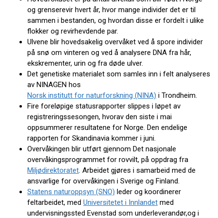
og grenserevir hvert år, hvor mange individer det er til
sammen i bestanden, og hvordan disse er fordelt i ulike
flokker og revirhevdende par.
Ulvene blir hovedsakelig overvåket ved å spore individer
på snø om vinteren og ved å analysere DNA fra hår,
ekskrementer, urin og fra døde ulver.
Det genetiske materialet som samles inn i felt analyseres
av NINAGEN hos
Norsk institutt for naturforskning (NINA)
i Trondheim.
Fire foreløpige statusrapporter slippes i løpet av
registreringssesongen, hvorav den siste i mai
oppsummerer resultatene for Norge. Den endelige
rapporten for Skandinavia kommer i juni.
Overvåkingen blir utført gjennom Det nasjonale
overvåkingsprogrammet for rovvilt, på oppdrag fra
Miljødirektoratet
. Arbeidet gjøres i samarbeid med de
ansvarlige for overvåkingen i Sverige og Finland.
Statens naturoppsyn (SNO)
leder og koordinerer
feltarbeidet, med
Universitetet i Innlandet
med
undervisningssted Evenstad som underleverandør,og i