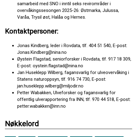
samarbeid med SNO i inntil seks revirområder i
overvåkingssesongen 2025-26: Østmarka, Julussa,
Varåa, Trysil øst, Halåa og Hernes.
Kontaktpersoner:
Jonas Kindberg, leder i Rovdata, tlf. 404 51 540, E-post:
Jonas.Kindberg@nina.no
Øystein Flagstad, seniorforsker i Rovdata, tlf. 917 18 309,
E-post: oystein.flagstad@nina.no
Jan Huseklepp Wilberg, fagansvarlig for ulveovervåking i
Statens naturoppsyn, tlf. 916 74 730, E-post:
jan.huseklepp.wilberg@miljodir.no
Petter Wabakken, Ulveforsker og fagansvarlig for
offentlig ulverapportering fra INN, tlf. 970 44 518, E-post:
petter.wabakken@inn.no
Nøkkelord