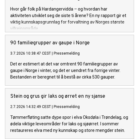
Hvor går folk på Hardangervidda – og hvordan har
aktiviteten utviklet seg de siste ti årene? En ny rapport gir et
viktig kunnskapsgrunnlag for forvaltning av Norges største
villreinområde.
90 familiegrupper av gaupe i Norge
3.7.2026 10:38:47 CEST
|
Pressemelding
Det er estimert at det var omtrent 90 familiegrupper av
gaupe i Norge i vinter, og det er uendret fra forrige vinter.
Bestanden er beregnet til å bestå av cirka 530 gauper.
Stein og grus gir laks og ørret en ny sjanse
2.7.2026 14:32:49 CEST
|
Pressemelding
Tømmerfløting satte dype spor i elva Oksdøla i Trøndelag, og
ødela viktige leveområder for laks og sjøørret. I sommer
restaureres elva med ny kunnskap og store mengder stein.