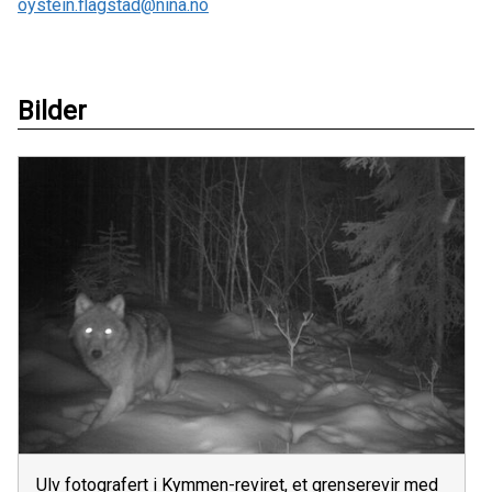
oystein.flagstad@nina.no
Bilder
Ulv fotografert i Kymmen-reviret, et grenserevir med