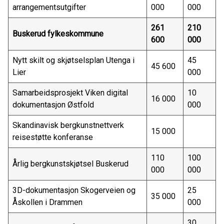
arrangementsutgifter
000
000
261
210
Buskerud fylkeskommune
600
000
Nytt skilt og skjøtselsplan Utenga i
45
45 600
Lier
000
Samarbeidsprosjekt Viken digital
10
16 000
dokumentasjon Østfold
000
Skandinavisk bergkunstnettverk
15 000
reisestøtte konferanse
110
100
Årlig bergkunstskjøtsel Buskerud
000
000
3D-dokumentasjon Skogerveien og
25
35 000
Åskollen i Drammen
000
30