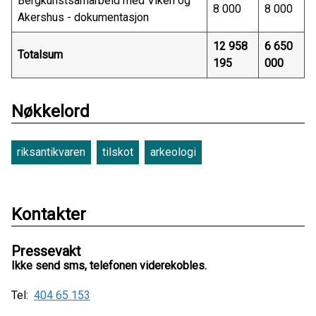
Bergkunstsamarbeid med Viken og
8 000
8 000
Akershus - dokumentasjon
12 958
6 650
Totalsum
195
000
Nøkkelord
riksantikvaren
tilskot
arkeologi
Kontakter
Pressevakt
Ikke send sms, telefonen viderekobles.
Tel:
404 65 153