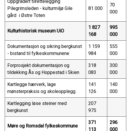
Oppgradert tilrettelegging
70
Pilegrimsleden - kulturmiljø Gile
81 000
000
gård i Østre Toten
1 827
995
Kulturhistorisk museum UiO
168
000
Dokumentasjon og sikring bergkunst
1 159
555
- bistand til fylkeskommunene
984
000
Forprosjekt dokumentasjon og
318
300
tildekking Ås og Hoppestad i Skien
083
000
Kartlegge hærverk, lage
141
140
mønsterpraksis og skoleopplegg
126
000
Kartlegging løse steiner med
207
bergkunst
975
371
296
Møre og Romsdal fylkeskommune
113
000