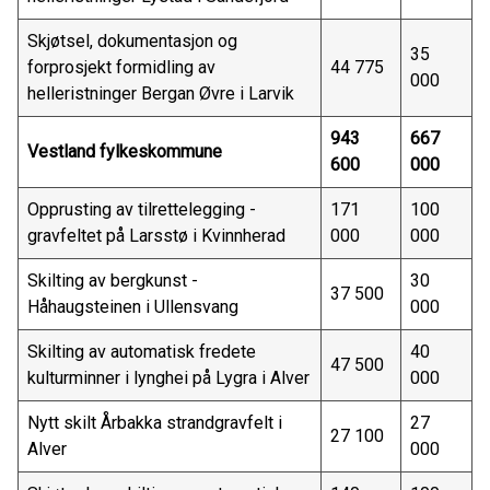
Skjøtsel, dokumentasjon og
35
forprosjekt formidling av
44 775
000
helleristninger Bergan Øvre i Larvik
943
667
Vestland fylkeskommune
600
000
Opprusting av tilrettelegging -
171
100
gravfeltet på Larsstø i Kvinnherad
000
000
Skilting av bergkunst -
30
37 500
Håhaugsteinen i Ullensvang
000
Skilting av automatisk fredete
40
47 500
kulturminner i lynghei på Lygra i Alver
000
Nytt skilt Årbakka strandgravfelt i
27
27 100
Alver
000