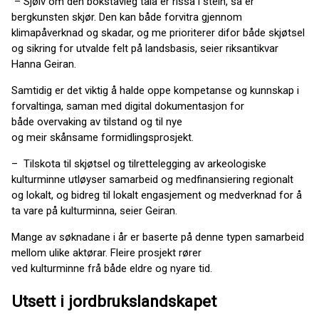
– Sjølv om den bokstavleg tala er rissa i stein, så er
bergkunsten skjør. Den kan både forvitra gjennom
klimapåverknad og skadar, og me prioriterer difor både skjøtsel
og sikring for utvalde felt på landsbasis, seier riksantikvar
Hanna Geiran.
Samtidig er det viktig å halde oppe kompetanse og kunnskap i
forvaltinga, saman med digital dokumentasjon for
både overvaking av tilstand og til nye
og meir skånsame formidlingsprosjekt.
– Tilskota til skjøtsel og tilrettelegging av arkeologiske
kulturminne utløyser samarbeid og medfinansiering regionalt
og lokalt, og bidreg til lokalt engasjement og medverknad for å
ta vare på kulturminna, seier Geiran.
Mange av søknadane i år er baserte på denne typen samarbeid
mellom ulike aktørar. Fleire prosjekt rører
ved kulturminne frå både eldre og nyare tid.
Utsett i jordbrukslandskapet