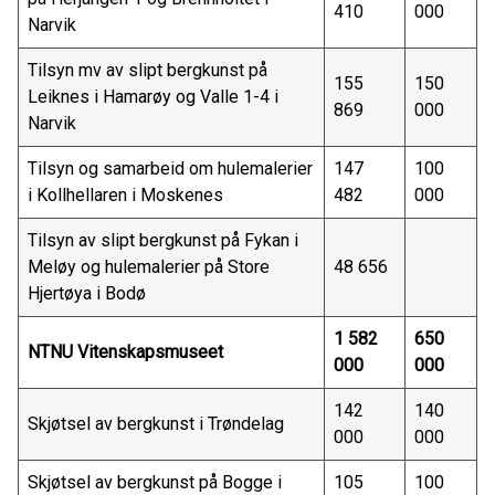
410
000
Narvik
Tilsyn mv av slipt bergkunst på
155
150
Leiknes i Hamarøy og Valle 1-4 i
869
000
Narvik
Tilsyn og samarbeid om hulemalerier
147
100
i Kollhellaren i Moskenes
482
000
Tilsyn av slipt bergkunst på Fykan i
Meløy og hulemalerier på Store
48 656
Hjertøya i Bodø
1 582
650
NTNU Vitenskapsmuseet
000
000
142
140
Skjøtsel av bergkunst i Trøndelag
000
000
Skjøtsel av bergkunst på Bogge i
105
100