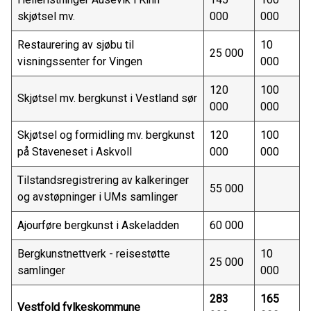
skjøtsel mv.
000
000
Restaurering av sjøbu til
10
25 000
visningssenter for Vingen
000
120
100
Skjøtsel mv. bergkunst i Vestland sør
000
000
Skjøtsel og formidling mv. bergkunst
120
100
på Staveneset i Askvoll
000
000
Tilstandsregistrering av kalkeringer
55 000
og avstøpninger i UMs samlinger
Ajourføre bergkunst i Askeladden
60 000
Bergkunstnettverk - reisestøtte
10
25 000
samlinger
000
283
165
Vestfold fylkeskommune