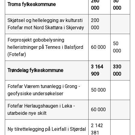
260
50
Troms fylkeskommune
000
000
Skjøtsel og hellelegging av kultursti
200
Fotefar mot Nord Skattøra i Skjervøy
000
Forprosjekt gobobelysning
50
helleristninger på Tennes i Balsfjord
60 000
000
(Fotefar)
3 164
330
Trøndelag fylkeskommune
909
000
Fotefar Værem tunanlegg i Grong -
50 000
geofysiske undersøkelser
Fotefar Herlaugshaugen i Leka -
60 000
utarbeide nye skilt
2 142
Ny tilrettelegging på Leirfall i Stjørdal
381