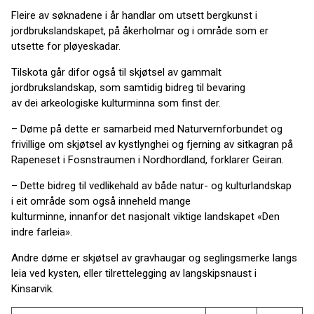
Fleire av søknadene i år handlar om utsett bergkunst i
jordbrukslandskapet, på åkerholmar og i område som er
utsette for pløyeskadar.
Tilskota går difor også til skjøtsel av gammalt
jordbrukslandskap, som samtidig bidreg til bevaring
av dei arkeologiske kulturminna som finst der.
– Døme på dette er samarbeid med Naturvernforbundet og
frivillige om skjøtsel av kystlynghei og fjerning av sitkagran på
Rapeneset i Fosnstraumen i Nordhordland, forklarer Geiran.
– Dette bidreg til vedlikehald av både natur- og kulturlandskap
i eit område som også inneheld mange
kulturminne, innanfor det nasjonalt viktige landskapet «Den
indre farleia».
Andre døme er skjøtsel av gravhaugar og seglingsmerke langs
leia ved kysten, eller tilrettelegging av langskipsnaust i
Kinsarvik.