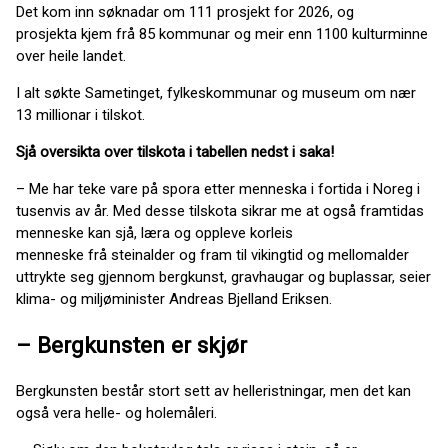
Det kom inn søknadar om 111 prosjekt for 2026, og
prosjekta kjem frå 85 kommunar og meir enn 1100 kulturminne
over heile landet.
I alt søkte Sametinget, fylkeskommunar og museum om nær
13 millionar i tilskot.
Sjå oversikta over tilskota i tabellen nedst i saka!
– Me har teke vare på spora etter menneska i fortida i Noreg i
tusenvis av år. Med desse tilskota sikrar me at også framtidas
menneske kan sjå, læra og oppleve korleis
menneske frå steinalder og fram til vikingtid og mellomalder
uttrykte seg gjennom bergkunst, gravhaugar og buplassar, seier
klima- og miljøminister Andreas Bjelland Eriksen.
– Bergkunsten er skjør
Bergkunsten består stort sett av helleristningar, men det kan
også vera helle- og holemåleri.