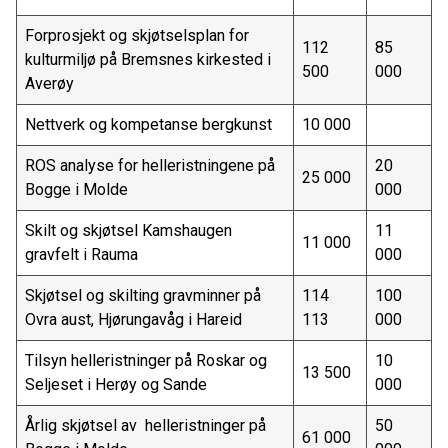
Forprosjekt og skjøtselsplan for
112
85
kulturmiljø på Bremsnes kirkested i
500
000
Averøy
Nettverk og kompetanse bergkunst
10 000
ROS analyse for helleristningene på
20
25 000
Bogge i Molde
000
Skilt og skjøtsel Kamshaugen
11
11 000
gravfelt i Rauma
000
Skjøtsel og skilting gravminner på
114
100
Ovra aust, Hjørungavåg i Hareid
113
000
Tilsyn helleristninger på Roskar og
10
13 500
Seljeset i Herøy og Sande
000
Årlig skjøtsel av helleristninger på
50
61 000