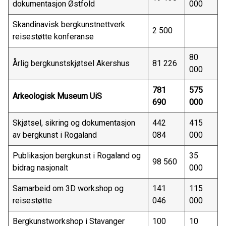
dokumentasjon Østfold
000
Skandinavisk bergkunstnettverk
2 500
reisestøtte konferanse
80
Årlig bergkunstskjøtsel Akershus
81 226
000
781
575
Arkeologisk Museum UiS
690
000
Skjøtsel, sikring og dokumentasjon
442
415
av bergkunst i Rogaland
084
000
Publikasjon bergkunst i Rogaland og
35
98 560
bidrag nasjonalt
000
Samarbeid om 3D workshop og
141
115
reisestøtte
046
000
Bergkunstworkshop i Stavanger
100
10