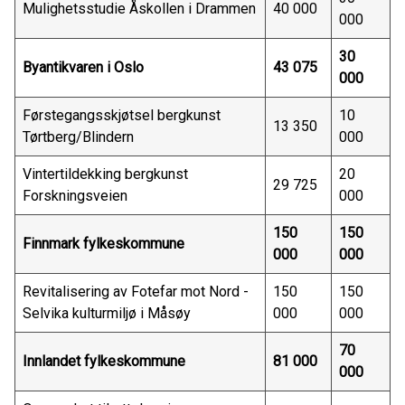
Mulighetsstudie Åskollen i Drammen
40 000
000
30
Byantikvaren i Oslo
43 075
000
Førstegangsskjøtsel bergkunst
10
13 350
Tørtberg/Blindern
000
Vintertildekking bergkunst
20
29 725
Forskningsveien
000
150
150
Finnmark fylkeskommune
000
000
Revitalisering av Fotefar mot Nord -
150
150
Selvika kulturmiljø i Måsøy
000
000
70
Innlandet fylkeskommune
81 000
000