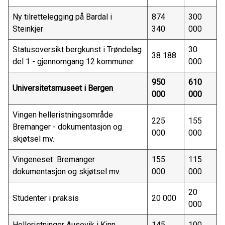
Ny tilrettelegging på Bardal i
874
300
Steinkjer
340
000
Statusoversikt bergkunst i Trøndelag
30
38 188
del 1 - gjennomgang 12 kommuner
000
950
610
Universitetsmuseet i Bergen
000
000
Vingen helleristningsområde
225
155
Bremanger - dokumentasjon og
000
000
skjøtsel mv.
Vingeneset Bremanger
155
115
dokumentasjon og skjøtsel mv.
000
000
20
Studenter i praksis
20 000
000
Helleristninger Ausevik i Kinn
145
100