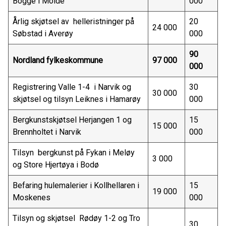
Bogge i Molde
000
Årlig skjøtsel av helleristninger på
20
24 000
Søbstad i Averøy
000
90
Nordland fylkeskommune
97 000
000
Registrering Valle 1-4 i Narvik og
30
30 000
skjøtsel og tilsyn Leiknes i Hamarøy
000
Bergkunstskjøtsel Herjangen 1 og
15
15 000
Brennholtet i Narvik
000
Tilsyn bergkunst på Fykan i Meløy
3 000
og Store Hjertøya i Bodø
Befaring hulemalerier i Kollhellaren i
15
19 000
Moskenes
000
Tilsyn og skjøtsel Rødøy 1-2 og Tro
30