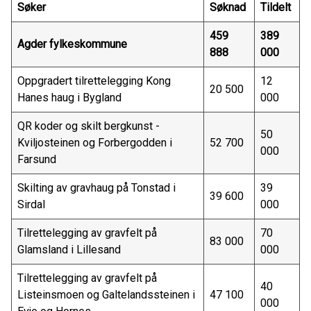
Søker
Søknad
Tildelt
459
389
Agder fylkeskommune
888
000
Oppgradert tilrettelegging Kong
12
20 500
Hanes haug i Bygland
000
QR koder og skilt bergkunst -
50
Kviljosteinen og Forbergodden i
52 700
000
Farsund
Skilting av gravhaug på Tonstad i
39
39 600
Sirdal
000
Tilrettelegging av gravfelt på
70
83 000
Glamsland i Lillesand
000
Tilrettelegging av gravfelt på
40
Listeinsmoen og Galtelandssteinen i
47 100
000