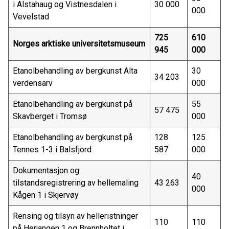
i Alstahaug og Vistnesdalen i
30 000
000
Vevelstad
725
610
Norges arktiske universitetsmuseum
945
000
Etanolbehandling av bergkunst Alta
30
34 203
verdensarv
000
Etanolbehandling av bergkunst på
55
57 475
Skavberget i Tromsø
000
Etanolbehandling av bergkunst på
128
125
Tennes 1-3 i Balsfjord
587
000
Dokumentasjon og
40
tilstandsregistrering av hellemaling
43 263
000
Kågen 1 i Skjervøy
Rensing og tilsyn av helleristninger
110
110
på Herjangen 1 og Brennholtet i