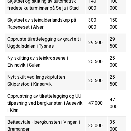
Skjøtsel og skilting av automatisk
140
100
fredete kulturminner på Selja i Stad
000
000
Skjøtsel av steinalderlandskap på
300
150
Rapeneset i Alver
000
000
Oppruste tilrettelegging av gravfelt i
29
29 500
Uggdalsdalen i Tysnes
500
Ny skilting av steinkrossene i
25
25 500
Eivindvik i Gulen
000
Nytt skilt ved langskiptuften
25
25 500
Skiparstod i Kinsarvik
500
Opprustning av tilrettelegging og UU
47
tilpasning ved bergkunsten i Ausevik
47 000
000
i Kinn
Beiteavtale - bergkunsten i Vingen i
35
35 000
Bremanger
000