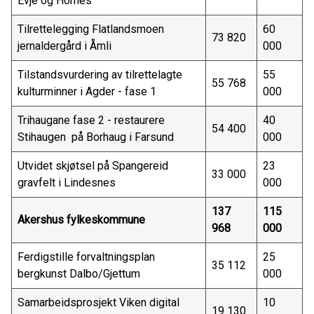
Evje og Hornes
Tilrettelegging Flatlandsmoen
60
73 820
jernaldergård i Åmli
000
Tilstandsvurdering av tilrettelagte
55
55 768
kulturminner i Agder - fase 1
000
Trihaugane fase 2 - restaurere
40
54 400
Stihaugen på Borhaug i Farsund
000
Utvidet skjøtsel på Spangereid
23
33 000
gravfelt i Lindesnes
000
137
115
Akershus fylkeskommune
968
000
Ferdigstille forvaltningsplan
25
35 112
bergkunst Dalbo/Gjettum
000
Samarbeidsprosjekt Viken digital
10
19 130