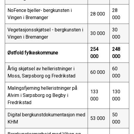
NoFence bjeller- bergkunsten i
28
28 000
Vingen i Bremanger
000
Vegetasjonsskjøtsel - bergkunsten i
30
30 000
Vingen i Bremanger
000
254
248
Østfold fylkeskommune
000
000
Årlig skjøtsel av helleristninger i
60
60 000
Moss, Sarpsborg og Fredrikstad
000
Malingsfjerning helleristninger på
133
130
Alvim i Sarpsborg og Begby i
000
000
Fredrikstad
Digital bergkunstdokumentasjon med
50
53 000
KHM
000