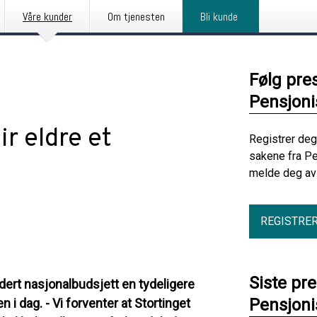
Våre kunder
Om tjenesten
Bli kunde
Følg pre
Pensjoni
ir eldre et
Registrer deg
sakene fra Pe
melde deg av 
REGISTRE
Siste pr
dert nasjonalbudsjett en tydeligere
Pensjoni
n i dag. - Vi forventer at Stortinget