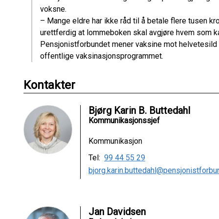
voksne.
– Mange eldre har ikke råd til å betale flere tusen kr
urettferdig at lommeboken skal avgjøre hvem som ka
Pensjonistforbundet mener vaksine mot helvetesild b
offentlige vaksinasjonsprogrammet.
Kontakter
Bjørg Karin B. Buttedahl
Kommunikasjonssjef
Kommunikasjon
Tel:
99 44 55 29
bjorg.karin.buttedahl@pensjonistforbu
Jan Davidsen