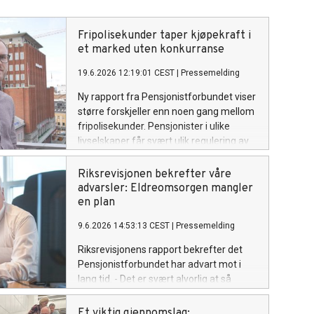
Fripolisekunder taper kjøpekraft i
et marked uten konkurranse
19.6.2026 12:19:01 CEST
|
Pressemelding
Ny rapport fra Pensjonistforbundet viser
større forskjeller enn noen gang mellom
fripolisekunder. Pensjonister i ulike
livselskaper får svært ulik regulering av
pensjonen, og også innad i samme
selskap er forskjellene store.
Riksrevisjonen bekrefter våre
advarsler: Eldreomsorgen mangler
en plan
9.6.2026 14:53:13 CEST
|
Pressemelding
Riksrevisjonens rapport bekrefter det
Pensjonistforbundet har advart mot i
lang tid. - Det er svært alvorlig at så
mange kommuner fortsatt ikke har
konkrete planer for hvordan de skal
Et viktig gjennomslag: