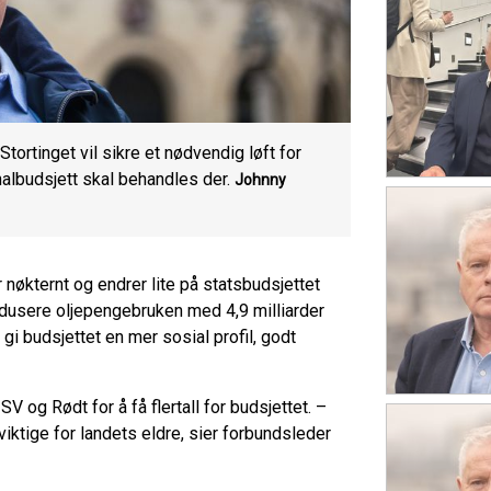
tortinget vil sikre et nødvendig løft for
onalbudsjett skal behandles der.
Johnny
r nøkternt og endrer lite på statsbudsjettet
edusere oljepengebruken med 4,9 milliarder
gi budsjettet en mer sosial profil, godt
V og Rødt for å få flertall for budsjettet. –
iktige for landets eldre, sier forbundsleder