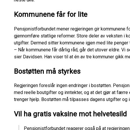
Kommunene får for lite
Pensjonistforbundet mener regjeringen gir kommunene for 
gjennomføre statlige reformer. Store deler av veksten i
utgifter. Dermed sitter kommunene igjen med lite penger t
– Når kommunene får dårlig råd, går det utover eldre. Vi s
sier Davidsen. Han viser til at én av tre kommuner gikk 
Bostøtten må styrkes
Regjeringen foreslår ingen endringer i bostøtten. Pensjon
med reelle boutgifter og inntekter, og at det gjør at færre
trenger hjelp. Bostøtten må tilpasses dagens utgifter og i
Vil ha gratis vaksine mot helvetesild
Pensjonistforbundet reagerer også på at regjeringen i