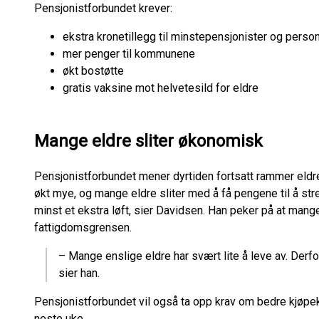
Pensjonistforbundet krever:
ekstra kronetillegg til minstepensjonister og pers
mer penger til kommunene
økt bostøtte
gratis vaksine mot helvetesild for eldre
Mange eldre sliter økonomisk
Pensjonistforbundet mener dyrtiden fortsatt rammer eldre
økt mye, og mange eldre sliter med å få pengene til å stre
minst et ekstra løft, sier Davidsen. Han peker på at mang
fattigdomsgrensen.
– Mange enslige eldre har svært lite å leve av. Derf
sier han.
Pensjonistforbundet vil også ta opp krav om bedre kjøpek
neste uke.