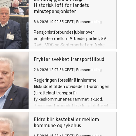
møte den kraftige veksten i antall eldre,
Historisk løft for landets
sier forbundsleder Jan Davidsen.
minstepensjonister
8.6.2026 10:09:55 CEST
|
Pressemelding
Pensjonistforbundet jubler over
enigheten mellom Arbeiderpartiet, SV,
Rødt, MDG og Senterpartiet om å øke
minstepensjonen med 8 000 kroner i
året. - Dette er et viktig
Frykter svekket transporttilbud
gjennomslag, som viser
2.6.2026 12:07:56 CEST
|
Pressemelding
at målrettet arbeid nytter,
sier forbundsleder Jan Davidsen.
Regjeringen foreslår å innlemme
tilskuddet til den utvidede TT-ordningen
(tilrettelagt transport) i
fylkeskommunenes rammetilskudd.
Pensjonistforbundet frykter at dette vil
føre til et dårligere og mer ulikt tilbud for
brukerne.
Eldre blir kasteballer mellom
kommune og sykehus