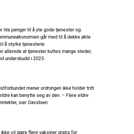
lite penger til å yte gode tjenester og
 kommuneøkonomien går med til å dekke økte
il å styrke tjenestene.
er allerede at tjenester kuttes mange steder,
med underskudd i 2025.
istforbundet mener ordningen ikke holder tritt
 eldre kan benytte seg av den. – Flere eldre
nntekter, sier Davidsen.
kke vil gjøre flere vaksiner gratis for