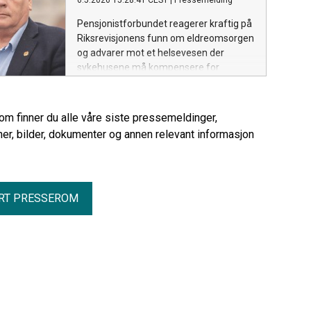
6.5.2026 15:28:41 CEST
|
Pressemelding
Pensjonistforbundet reagerer kraftig på
Riksrevisjonens funn om eldreomsorgen
og advarer mot et helsevesen der
sykehusene må kompensere for
manglende kapasitet i kommunene.
rom finner du alle våre siste pressemeldinger,
er, bilder, dokumenter og annen relevant informasjon
RT PRESSEROM