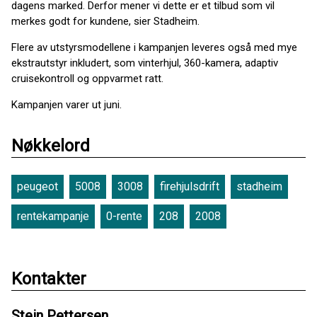
dagens marked. Derfor mener vi dette er et tilbud som vil
merkes godt for kundene, sier Stadheim.
Flere av utstyrsmodellene i kampanjen leveres også med mye
ekstrautstyr inkludert, som vinterhjul, 360-kamera, adaptiv
cruisekontroll og oppvarmet ratt.
Kampanjen varer ut juni.
Nøkkelord
peugeot
5008
3008
firehjulsdrift
stadheim
rentekampanje
0-rente
208
2008
Kontakter
Stein Pettersen