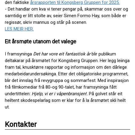
den faktiske
årsrapporten til Kongsberg Gruppen for 2025.
- Det handlar om kva vi tener pengar på, skammar oss over og
samtidig er litt stolte av, seier Simen Formo Hay, som både er
regissør, skriv mannus og står på scenen.
LES MEIR HER.
Eit årsmøte utanom det valege
I framsyninga
Det har vore eit fantastisk år
blir publikum
deltakarar på årsmøtet for Kongsberg Gruppen. Her legg leiinga
fram tal, knusktørre rapportar og informasjon om den dårlege
medarbeidarundersøkinga. Etter det obligatoriske programmet,
blir det innslag frå revygruppa og sommarfest. Med inspirasjon
frå filmkomediar frå 80-og 90-talet, har framsyninga fått
undertittelen:
Hjelp, vi er i våpenbransjen!.
På golvet står eit
heiltent skodespelarlag som er klar for å la årsmøtet skli heilt
ut.
Kontakter