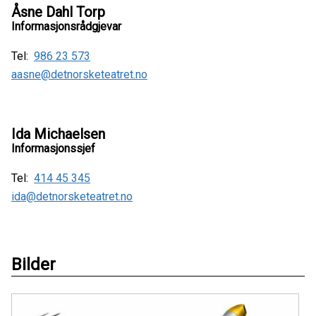
Åsne Dahl Torp
Informasjonsrådgjevar
Tel:
986 23 573
aasne@detnorsketeatret.no
Ida Michaelsen
Informasjonssjef
Tel:
414 45 345
ida@detnorsketeatret.no
Bilder