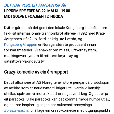
DET HAR VORE EIT FANTASTISK ÅR
URPREMIERE FREDAG 22. MAI KL. 19.00
MIDTGOLVET, FOAJEEN I 2. HØGDA
Kvifor går det så det grin i den lokale Kongsberg-bedrifta som
fekk sit internasjonale gjennombrot allereie i 1892 med Krag-
Jørgensen-rifla? Jo, fordi er krig ute i verda, og
Kongsberg Gruppen
er Noregs største produsent innan
forsvarsmateriell. Vi snakkar om missil, luftvernsystem,
maskingeværsystem til militære køyretøy og
satelittovervakingsutstyr.
Crazy-komedie av ein årsrapport
Det vil altså seie at AS Noreg tener store pengar på produksjon
av artiklar som er naudsynte til krigar ute i verda vi kanskje
støttar, sjølv om vi moralsk sett er negative til krig. Og det er jo
eit paradoks. Slike paradoks kan det komme mykje humor ut av,
og det har inspirert gjengen bar suksessframsyninga
Europavisjonar
til å lage ein crazy-komedie med utgangspunkt i