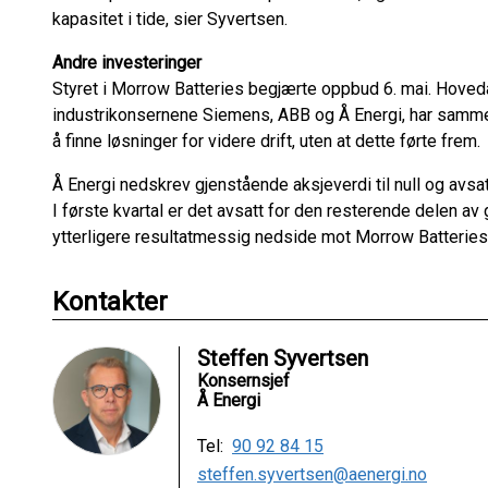
kapasitet i tide, sier Syvertsen.
Andre investeringer
Styret i Morrow Batteries begjærte oppbud 6. mai. Hove
industrikonsernene Siemens, ABB og Å Energi, har sammen
å finne løsninger for videre drift, uten at dette førte frem.
Å Energi nedskrev gjenstående aksjeverdi til null og avsatt
I første kvartal er det avsatt for den resterende delen av
ytterligere resultatmessig nedside mot Morrow Batteries
Kontakter
Steffen Syvertsen
Konsernsjef
Å Energi
Tel:
90 92 84 15
steffen.syvertsen@aenergi.no