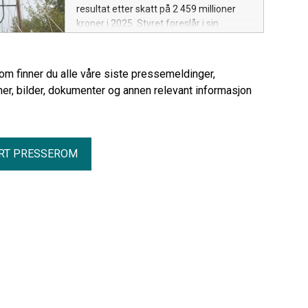
resultat etter skatt på 2 459 millioner
kroner i 2025. Styret foreslår i sin
innstilling til generalforsamlingen et
utbytte på 1,5 milliarder kroner.
Fremover vil Å Energi fortsette med
rom finner du alle våre siste pressemeldinger,
betydelige investeringer i vannkraft og
er, bilder, dokumenter og annen relevant informasjon
strømnett.
RT PRESSEROM