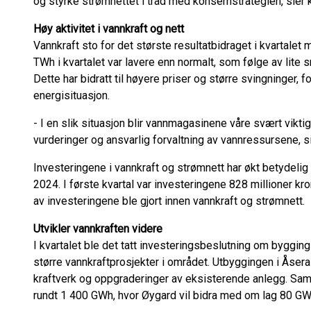
og styrke strømnettet i tråd med konsernstrategien, sier
Høy aktivitet i vannkraft og nett
Vannkraft sto for det største resultatbidraget i kvartalet
TWh i kvartalet var lavere enn normalt, som følge av lite sn
Dette har bidratt til høyere priser og større svingninger, 
energisituasjon.
- I en slik situasjon blir vannmagasinene våre svært viktige
vurderinger og ansvarlig forvaltning av vannressursene, s
Investeringene i vannkraft og strømnett har økt betydelig
2024. I første kvartal var investeringene 828 millioner k
av investeringene ble gjort innen vannkraft og strømnett.
Utvikler vannkraften videre
I kvartalet ble det tatt investeringsbeslutning om bygging
større vannkraftprosjekter i området. Utbyggingen i Åser
kraftverk og oppgraderinger av eksisterende anlegg. Samle
rundt 1 400 GWh, hvor Øygard vil bidra med om lag 80 GW