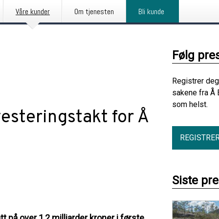
Våre kunder
Om tjenesten
Bli kunde
Følg pre
Registrer deg
sakene fra Å 
som helst.
vesteringstakt for Å
REGISTRE
Siste pr
t på over 1,2 milliarder kroner i første