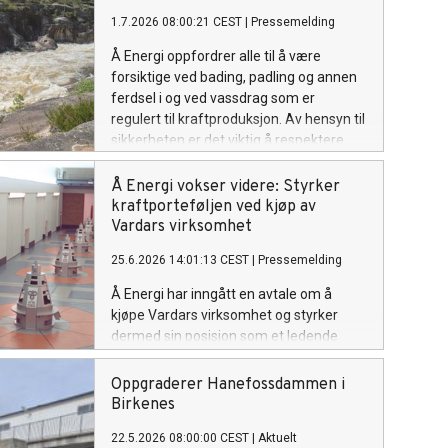
1.7.2026 08:00:21 CEST
|
Pressemelding
Å Energi oppfordrer alle til å være
forsiktige ved bading, padling og annen
ferdsel i og ved vassdrag som er
regulert til kraftproduksjon. Av hensyn til
sikkerheten er det viktig å respektere
fareskiltene som er satt opp flere steder.
Å Energi vokser videre: Styrker
kraftporteføljen ved kjøp av
Vardars virksomhet
25.6.2026 14:01:13 CEST
|
Pressemelding
Å Energi har inngått en avtale om å
kjøpe Vardars virksomhet og styrker
dermed sin posisjon som et ledende
kraftkonsern. Oppkjøpet gir en betydelig
økning i konsernets vannkraftportefølje,
Oppgraderer Hanefossdammen i
i tillegg til virksomheter innen
Birkenes
fjernvarme, sol- og vindkraft.
22.5.2026 08:00:00 CEST
|
Aktuelt