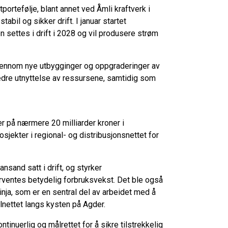
portefølje, blant annet ved Åmli kraftverk i
bil og sikker drift. I januar startet
n settes i drift i 2028 og vil produsere strøm
gjennom nye utbygginger og oppgraderinger av
bedre utnyttelse av ressursene, samtidig som
er på nærmere 20 milliarder kroner i
osjekter i regional- og distribusjonsnettet for
ansand satt i drift, og styrker
ventes betydelig forbruksvekst. Det ble også
linja, som er en sentral del av arbeidet med å
alnettet langs kysten på Agder.
ntinuerlig og målrettet for å sikre tilstrekkelig