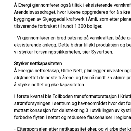
Å Energi gjennomfører også tiltak i eksisterende vannkraft
Arendalsvassdraget, hvor lukene oppgraderes for å sikre sta
byggingen av Skjeggedal kraftverk i Åmli, som etter plane
tilsvarende forbruket til rundt 1 300 boliger.
- Vi gjennomfører en bred satsing på vannkraften, både 
eksisterende anlegg. Dette bidrar til økt produksjon og 
vi styrker forsyningssikkerheten, sier Syvertsen.
Styrker nettkapasiteten
Å Energis nettselskap, Glitre Nett, planlegger investering
strømnettet de neste ti årene, og har nå rundt 75 større pr
å styrke nettet og øke kapasiteten.
I første kvartal ble Tollboden transformatorstasjon i Kristi
strømforsyningen i sentrum og havneområdet hvor det for
mottatt konsesjon for delstrekning 3 i utviklingen av kyst
forbedre flyten i nettet og redusere flaskehalser i region
- Etterspørselen etter nettkapasitet øker, og vi arbeider ko