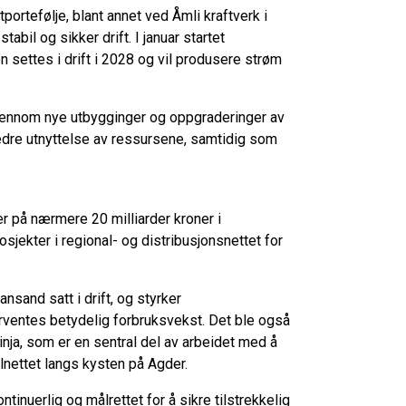
portefølje, blant annet ved Åmli kraftverk i
bil og sikker drift. I januar startet
n settes i drift i 2028 og vil produsere strøm
gjennom nye utbygginger og oppgraderinger av
bedre utnyttelse av ressursene, samtidig som
er på nærmere 20 milliarder kroner i
osjekter i regional- og distribusjonsnettet for
ansand satt i drift, og styrker
ventes betydelig forbruksvekst. Det ble også
linja, som er en sentral del av arbeidet med å
alnettet langs kysten på Agder.
ntinuerlig og målrettet for å sikre tilstrekkelig