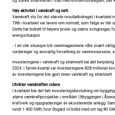
og styrke strømnettet i tråd med konsernstrategien, sier
Høy aktivitet i vannkraft og nett
Vannkraft sto for det største resultatbidraget i kvartalet
TWh i kvartalet var lavere enn normalt, som følge av lite sn
Dette har bidratt til høyere priser og større svingninger, 
energisituasjon.
- I en slik situasjon blir vannmagasinene våre svært viktige
vurderinger og ansvarlig forvaltning av vannressursene, s
Investeringene i vannkraft og strømnett har økt betydelig
2024. I første kvartal var investeringene 828 millioner k
av investeringene ble gjort innen vannkraft og strømnett.
Utvikler vannkraften videre
I kvartalet ble det tatt investeringsbeslutning om bygging
større vannkraftprosjekter i området. Utbyggingen i Åser
kraftverk og oppgraderinger av eksisterende anlegg. Samle
rundt 1 400 GWh, hvor Øygard vil bidra med om lag 80 GW