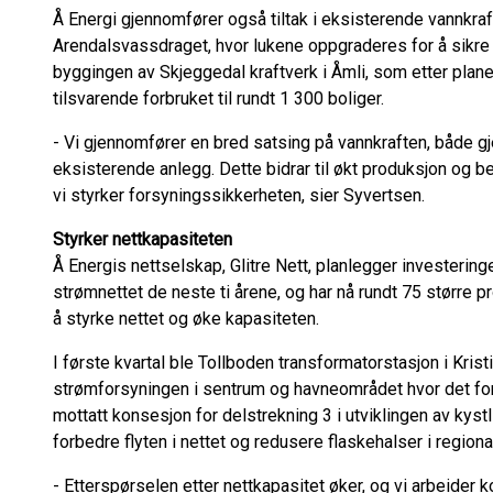
Å Energi gjennomfører også tiltak i eksisterende vannkraft
Arendalsvassdraget, hvor lukene oppgraderes for å sikre sta
byggingen av Skjeggedal kraftverk i Åmli, som etter plane
tilsvarende forbruket til rundt 1 300 boliger.
- Vi gjennomfører en bred satsing på vannkraften, både 
eksisterende anlegg. Dette bidrar til økt produksjon og 
vi styrker forsyningssikkerheten, sier Syvertsen.
Styrker nettkapasiteten
Å Energis nettselskap, Glitre Nett, planlegger investering
strømnettet de neste ti årene, og har nå rundt 75 større pr
å styrke nettet og øke kapasiteten.
I første kvartal ble Tollboden transformatorstasjon i Kristi
strømforsyningen i sentrum og havneområdet hvor det for
mottatt konsesjon for delstrekning 3 i utviklingen av kyst
forbedre flyten i nettet og redusere flaskehalser i region
- Etterspørselen etter nettkapasitet øker, og vi arbeider ko