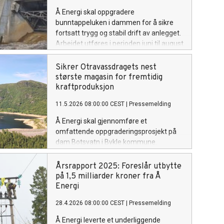
Å Energi skal oppgradere
bunntappeluken i dammen for å sikre
fortsatt trygg og stabil drift av anlegget.
Arbeidet utføres i perioden juni til august
og av sikkerhetshensyn vil gangveien
over dammen stenges i kortere tidsrom.
Sikrer Otravassdragets nest
største magasin for fremtidig
kraftproduksjon
11.5.2026 08:00:00 CEST
|
Pressemelding
Å Energi skal gjennomføre et
omfattende oppgraderingsprosjekt på
dam Botsvatn i Bykle kommune.
Dammen tilhører et av de store
inntaksmagasinene som sikrer
Årsrapport 2025: Foreslår utbytte
kraftproduksjon i Sør-Norge. Prosjektet
på 1,5 milliarder kroner fra Å
har en byggekostnad på rundt 120
Energi
millioner kroner.
28.4.2026 08:00:00 CEST
|
Pressemelding
Å Energi leverte et underliggende