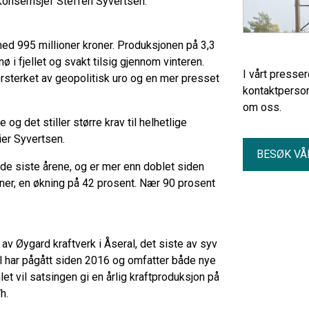
 konsernsjef Steffen Syvertsen.
 med 995 millioner kroner. Produksjonen på 3,3
ø i fjellet og svakt tilsig gjennom vinteren.
I vårt presse
forsterket av geopolitisk uro og en mer presset
kontaktperson
om oss.
 og det stiller større krav til helhetlige
ier Syvertsen.
BESØK VÅ
 de siste årene, og er mer enn doblet siden
roner, en økning på 42 prosent. Nær 90 prosent
 av Øygard kraftverk i Åseral, det siste av syv
al har pågått siden 2016 og omfatter både nye
t vil satsingen gi en årlig kraftproduksjon på
h.