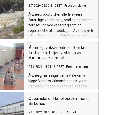
1.7.2026 08:00:21 CEST
|
Pressemelding
Å Energi oppfordrer alle til å være
forsiktige ved bading, padling og annen
ferdsel i og ved vassdrag som er
regulert til kraftproduksjon. Av hensyn til
sikkerheten er det viktig å respektere
fareskiltene som er satt opp flere steder.
Å Energi vokser videre: Styrker
kraftporteføljen ved kjøp av
Vardars virksomhet
25.6.2026 14:01:13 CEST
|
Pressemelding
Å Energi har inngått en avtale om å
kjøpe Vardars virksomhet og styrker
dermed sin posisjon som et ledende
kraftkonsern. Oppkjøpet gir en betydelig
økning i konsernets vannkraftportefølje,
Oppgraderer Hanefossdammen i
i tillegg til virksomheter innen
Birkenes
fjernvarme, sol- og vindkraft.
22.5.2026 08:00:00 CEST
|
Aktuelt