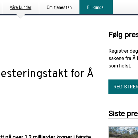
Våre kunder
Om tjenesten
Bli kunde
Følg pre
Registrer deg
sakene fra Å 
som helst.
vesteringstakt for Å
REGISTRE
Siste pr
t på over 1,2 milliarder kroner i første