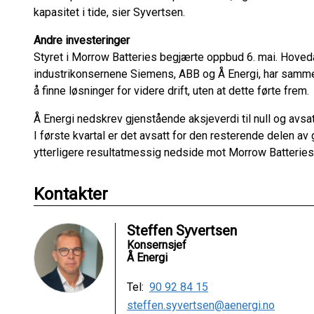
kapasitet i tide, sier Syvertsen.
Andre investeringer
Styret i Morrow Batteries begjærte oppbud 6. mai. Hove
industrikonsernene Siemens, ABB og Å Energi, har sammen
å finne løsninger for videre drift, uten at dette førte frem.
Å Energi nedskrev gjenstående aksjeverdi til null og avsatt
I første kvartal er det avsatt for den resterende delen av
ytterligere resultatmessig nedside mot Morrow Batteries
Kontakter
Steffen Syvertsen
Konsernsjef
Å Energi
Tel:
90 92 84 15
steffen.syvertsen@aenergi.no