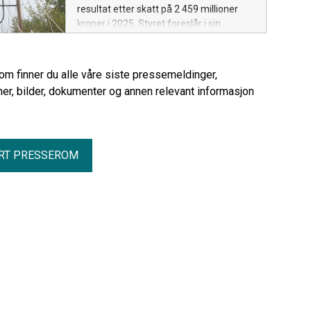
resultat etter skatt på 2 459 millioner
kroner i 2025. Styret foreslår i sin
innstilling til generalforsamlingen et
utbytte på 1,5 milliarder kroner.
Fremover vil Å Energi fortsette med
rom finner du alle våre siste pressemeldinger,
betydelige investeringer i vannkraft og
er, bilder, dokumenter og annen relevant informasjon
strømnett.
RT PRESSEROM