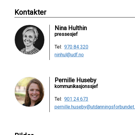
Kontakter
Nina Hulthin
pressesjef
Tel:
970 84 320
ninhul@udf.no
Pernille Huseby
kommunikasjonssjef
Tel:
901 24 673
pernille.huseby@utdanningsforbundet