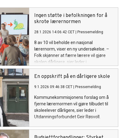
Ingen støtte i befolkningen for å
skrote lærernormen
28.1.2026 14:06:42 CET
|
Pressemelding
8 av 10 vil beholde en nasjonal
lærernorm, viser en ny undersøkelse. –
Folk skjønner at færre lærere vil gjøre
skolen dårligere, sier leder i
Utdanningsforbundet Geir Røsvoll.
En oppskrift på en dårligere skole
9.1.2026 09:46:38 CET
|
Pressemelding
Kommunekommisjonens forslag om å
fjerne lærernormen vil gjøre tilbudet til
skoleelever dårligere, sier leder i
Utdanningsforbundet Geir Røsvoll.
Budsjettforhandlinger: Styrket