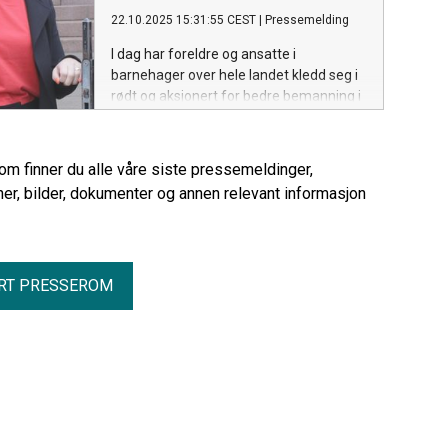
22.10.2025 15:31:55 CEST
|
Pressemelding
I dag har foreldre og ansatte i
barnehager over hele landet kledd seg i
rødt og aksjonert for bedre bemanning i
barnehagene. Utdanningsforbundet
støtter kravet og ber Stortinget om en
milliard kroner ekstra som kan bedre
rom finner du alle våre siste pressemeldinger,
bemanningen.
er, bilder, dokumenter og annen relevant informasjon
RT PRESSEROM