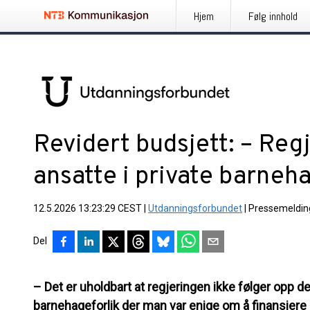
Hjem
Følg innhold
Revidert budsjett: – Reg
ansatte i private barneh
12.5.2026 13:23:29 CEST
|
Utdanningsforbundet
|
Pressemeldin
Del
– Det er uholdbart at regjeringen ikke følger opp det
barnehageforlik der man var enige om å finansiere p