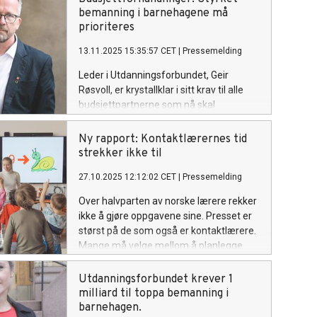
bemanning i barnehagene må
prioriteres
13.11.2025 15:35:57 CET
|
Pressemelding
Leder i Utdanningsforbundet, Geir
Røsvoll, er krystallklar i sitt krav til alle
budsjettpartnerne som nå skal
forhandle og lage budsjett for neste år:
Bemanningskrisen i barnehagene må
Ny rapport: Kontaktlærernes tid
stå aller øverst på prioriteringslista når
strekker ikke til
statsbudsjettet skal landes. Det er der
27.10.2025 12:12:02 CET
|
Pressemelding
utfordringene og behovene er størst.
Over halvparten av norske lærere rekker
ikke å gjøre oppgavene sine. Presset er
størst på de som også er kontaktlærere.
Mange må velge mellom å planlegge
undervisning eller følge opp elever viser
en ny rapport fra AFI.
Utdanningsforbundet krever 1
milliard til toppa bemanning i
barnehagen.