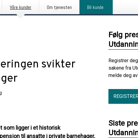
Våre kunder
Om tjenesten
Bli kunde
Følg pre
Utdanni
jeringen svikter
Registrer deg
sakene fra Ut
ager
melde deg av 
g
REGISTRE
Siste pr
 som ligger i et historisk
Utdanni
ensjon til ansatte i private barnehager,