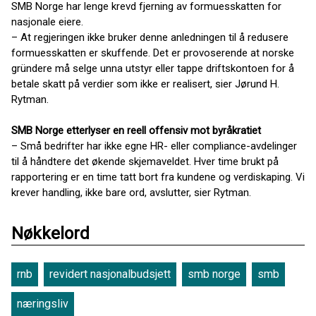
SMB Norge har lenge krevd fjerning av formuesskatten for
nasjonale eiere.
– At regjeringen ikke bruker denne anledningen til å redusere
formuesskatten er skuffende. Det er provoserende at norske
gründere må selge unna utstyr eller tappe driftskontoen for å
betale skatt på verdier som ikke er realisert, sier Jørund H.
Rytman.
SMB Norge etterlyser en reell offensiv mot byråkratiet
– Små bedrifter har ikke egne HR- eller compliance-avdelinger
til å håndtere det økende skjemaveldet. Hver time brukt på
rapportering er en time tatt bort fra kundene og verdiskaping. Vi
krever handling, ikke bare ord, avslutter, sier Rytman.
Nøkkelord
rnb
revidert nasjonalbudsjett
smb norge
smb
næringsliv