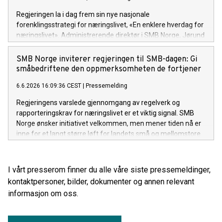
Regjeringen la i dag frem sin nye nasjonale
forenklingsstrategi for næringslivet, «En enklere hverdag for
næringslivet». Administrerende direktør i SMB Norge, Jørund
H. Rytman, gir regjeringen tydelig ros for endelig å ha tatt
innover seg organisasjonens problemforståelse og faglige
SMB Norge inviterer regjeringen til SMB-dagen: Gi
analyser fra de siste tre årene. Han advarer samtidig kraftig
småbedriftene den oppmerksomheten de fortjener
mot at strategien forblir en samling med gode intensjoner
6.6.2026 16:09:36 CEST
|
Pressemelding
dersom regjeringen fortsetter å vike unna de mest konkrete,
gryteklare og tyngste strukturelle reformene.
Regjeringens varslede gjennomgang av regelverk og
rapporteringskrav for næringslivet er et viktig signal. SMB
Norge ønsker initiativet velkommen, men mener tiden nå er
inne for et langt større løft for landets små og mellomstore
bedrifter. Derfor inviterer SMB Norge statsminister Jonas
Gahr Støre, finansminister Jens Stoltenberg og
næringsminister Cecilie Myrseth til markeringen av FNs
I vårt presserom finner du alle våre siste pressemeldinger,
internasjonale dag for små og mellomstore bedrifter 27. juni.
kontaktpersoner, bilder, dokumenter og annen relevant
informasjon om oss.