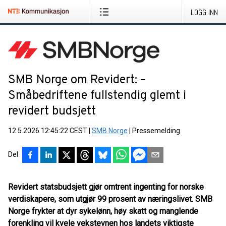
LOGG INN
SMB Norge om Revidert: –
Småbedriftene fullstendig glemt i
revidert budsjett
12.5.2026 12:45:22 CEST
|
SMB Norge
|
Pressemelding
Del
Revidert statsbudsjett gjør omtrent ingenting for norske
verdiskapere, som utgjør 99 prosent av næringslivet. SMB
Norge frykter at dyr sykelønn, høy skatt og manglende
forenkling vil kvele vekstevnen hos landets viktigste