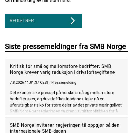
kan melde deg av når som helst.
REGISTRER
Siste pressemeldinger fra SMB Norge
Kritisk for små og mellomstore bedrifter: SMB
Norge krever varig reduksjon i drivstoffavgiftene
7.8.2026 11:01:37 CEST
|
Pressemelding
Det økonomiske presset på norske små og mellomstore
bedrifter øker, og drivstoffkostnadene utgjør nå en
uforutsigbar risiko for store deler av det private næringslivet.
SMB Norge ber regjeringen ta grep i avgiftspolitikken for å
sikre konkurransekraften og arbeidsplassene i distriktene.
SMB Norge inviterer regjeringen til oppgjør på den
internasjonale SMB-dagen