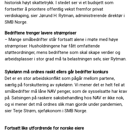
historisk høyt skattetrykk. I stedet ser vi et budsjett som
fortsetter å prioritere offentlig vekst fremfor privat
verdiskaping, sier Jørund H. Rytman, administrerende direktør i
SMB Norge.
Bedriftene trenger lavere strømpriser
– Mange småbedrifter står fortsatt alene i møte med høye
strømpriser. Husholdningene har fått omfattende
støtteordninger, mens bedriftene som skal skape verdier og
arbeidsplasser i stor grad må ta belastningen selv, sier Rytman.
Sykelønn må ordnes raskt ellers går bedrifter konkurs
Det er en stor arbeidskonflikt som pågår mellom partene,
særlig på forskuttering av sykelønn. Vi mener det er helt feil at
småbedrifter må låne NAV penger, som de sysselsatte har krav
på. Satsingen på raskere saksbehandling hos NAV er ikke nok,
og vi mener det må ordnes slik man gjorde under pandemien,
sier Terje Strøm, sjeføkonom i SMB Norge.
Fortsatt like utfordrende for norske eiere