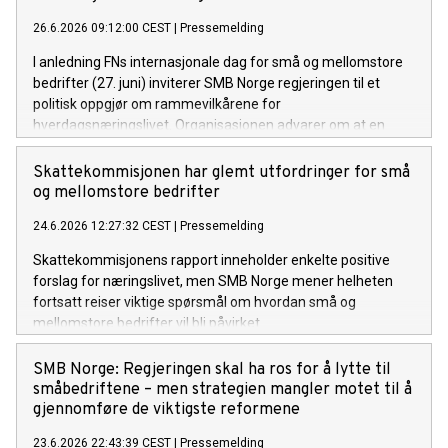
26.6.2026 09:12:00 CEST
|
Pressemelding
I anledning FNs internasjonale dag for små og mellomstore
bedrifter (27. juni) inviterer SMB Norge regjeringen til et
politisk oppgjør om rammevilkårene for
hverdagsnæringslivet. Organisasjonen advarer om at en
kombinasjon av økt skattetrykk og ferske byråkratiske
regelendringer er i ferd med å kvele innovasjonskraften i
Skattekommisjonen har glemt utfordringer for små
norske distriktsbedrifter.
og mellomstore bedrifter
24.6.2026 12:27:32 CEST
|
Pressemelding
Skattekommisjonens rapport inneholder enkelte positive
forslag for næringslivet, men SMB Norge mener helheten
fortsatt reiser viktige spørsmål om hvordan små og
mellomstore bedrifter vil bli påvirket.
SMB Norge: Regjeringen skal ha ros for å lytte til
småbedriftene – men strategien mangler motet til å
gjennomføre de viktigste reformene
23.6.2026 22:43:39 CEST
|
Pressemelding