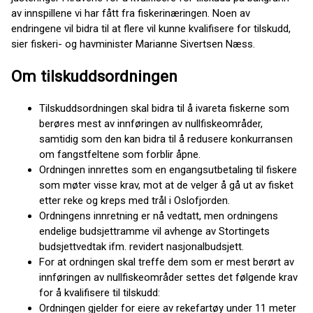
av innspillene vi har fått fra fiskerinæringen. Noen av
endringene vil bidra til at flere vil kunne kvalifisere for tilskudd,
sier fiskeri- og havminister Marianne Sivertsen Næss.
Om tilskuddsordningen
Tilskuddsordningen skal bidra til å ivareta fiskerne som
berøres mest av innføringen av nullfiskeområder,
samtidig som den kan bidra til å redusere konkurransen
om fangstfeltene som forblir åpne.
Ordningen innrettes som en engangsutbetaling til fiskere
som møter visse krav, mot at de velger å gå ut av fisket
etter reke og kreps med trål i Oslofjorden.
Ordningens innretning er nå vedtatt, men ordningens
endelige budsjettramme vil avhenge av Stortingets
budsjettvedtak ifm. revidert nasjonalbudsjett.
For at ordningen skal treffe dem som er mest berørt av
innføringen av nullfiskeområder settes det følgende krav
for å kvalifisere til tilskudd:
Ordningen gjelder for eiere av rekefartøy under 11 meter