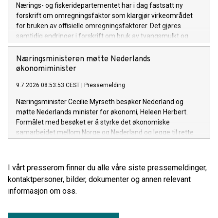
Nærings- og fiskeridepartementet har i dag fastsatt ny
forskrift om omregningsfaktor som klargjør virkeområdet
for bruken av offisielle omregningsfaktorer. Det gjøres
samtidig endringer i forskrift om bruk av tvangsmulkt og
overtredelsesgebyr ved brudd på havressurslova og
deltakerloven, i tråd med sanksjonsreglene i den nye
Næringsministeren møtte Nederlands
forskriften.
økonomiminister
9.7.2026 08:53:53 CEST
|
Pressemelding
Næringsminister Cecilie Myrseth besøker Nederland og
møtte Nederlands minister for økonomi, Heleen Herbert.
Formålet med besøket er å styrke det økonomiske
samarbeidet mellom Norge og Nederland og legge til rette
for økt handel, investeringer og næringslivssamarbeid.
I vårt presserom finner du alle våre siste pressemeldinger,
kontaktpersoner, bilder, dokumenter og annen relevant
informasjon om oss.