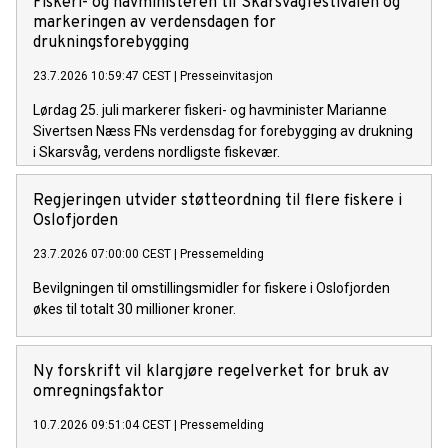
Fiskeri- og havministeren til Skarsvågfestivalen og
markeringen av verdensdagen for
drukningsforebygging
23.7.2026 10:59:47 CEST
|
Presseinvitasjon
Lørdag 25. juli markerer fiskeri- og havminister Marianne
Sivertsen Næss FNs verdensdag for forebygging av drukning
i Skarsvåg, verdens nordligste fiskevær.
Regjeringen utvider støtteordning til flere fiskere i
Oslofjorden
23.7.2026 07:00:00 CEST
|
Pressemelding
Bevilgningen til omstillingsmidler for fiskere i Oslofjorden
økes til totalt 30 millioner kroner.
Ny forskrift vil klargjøre regelverket for bruk av
omregningsfaktor
10.7.2026 09:51:04 CEST
|
Pressemelding