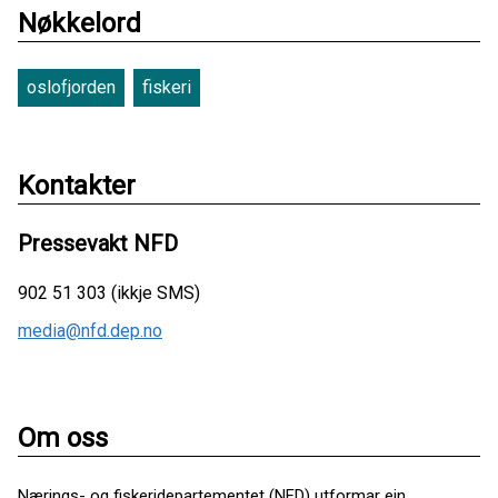
Nøkkelord
oslofjorden
fiskeri
Kontakter
Pressevakt NFD
902 51 303 (ikkje SMS)
media@nfd.dep.no
Om oss
Nærings- og fiskeridepartementet (NFD) utformar ein