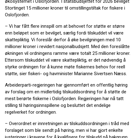
økosystemet i Oslofjorden. I statsbudsjettet for 2026 bevilget
Stortinget 15 millioner kroner til omstillingstiltak for fiskere i
Oslofjorden.
– Vi har fått flere innspill om at behovet for støtte er større
enn beløpet som er bevilget, særlig fordi tilskuddet vil være
skattepliktig. Vi foreslår derfor å øke bevilgningen med 10
millioner kroner i revidert nasjonalbudsjett. Med den foreslåtte
økningen vil ordningens ramme være totalt 25 millioner kroner.
Ettersom tilskuddet vil være skattepliktig, er det nødvendig å
styrke ordningen for å kunne møte fiskernes behov for reell
støtte, sier fiskeri- og havminister Marianne Sivertsen Næss.
Arbeiderparti-regjeringen har gjennomført en offentlig høring
av forslag om en midlertidig tilskuddsordning for å støtte de
mest berørte fiskerne i Oslofjorden. Regjeringen har nå tatt
stilling til høringsinnspillene og besluttet det endelige
regelverket for ordningen.
– Overordnet er innretningen av tilskuddsordningen i tråd med
forslaget som ble sendt på høring, men vi har gjort enkelte
justeringer i kravene for å kvalifisere for tilskudd på bakgrunn