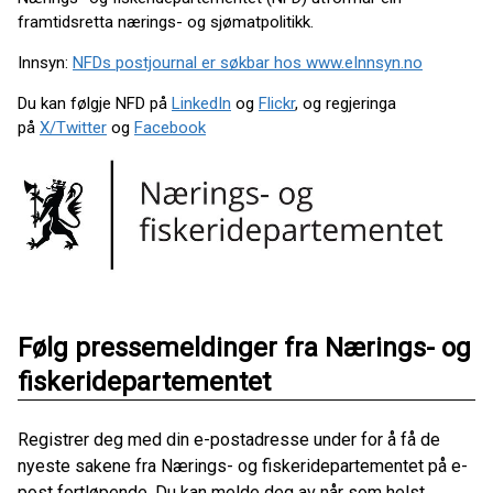
framtidsretta nærings- og sjømatpolitikk.
Innsyn:
NFDs postjournal er søkbar hos www.eInnsyn.no
Du kan følgje NFD på
LinkedIn
og
Flickr
, og regjeringa
på
X/Twitter
og
Facebook
Følg pressemeldinger fra Nærings- og
fiskeridepartementet
Registrer deg med din e-postadresse under for å få de
nyeste sakene fra Nærings- og fiskeridepartementet på e-
post fortløpende. Du kan melde deg av når som helst.