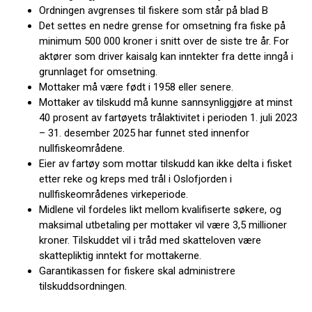
Ordningen avgrenses til fiskere som står på blad B
Det settes en nedre grense for omsetning fra fiske på
minimum 500 000 kroner i snitt over de siste tre år. For
aktører som driver kaisalg kan inntekter fra dette inngå i
grunnlaget for omsetning.
Mottaker må være født i 1958 eller senere.
Mottaker av tilskudd må kunne sannsynliggjøre at minst
40 prosent av fartøyets trålaktivitet i perioden 1. juli 2023
– 31. desember 2025 har funnet sted innenfor
nullfiskeområdene.
Eier av fartøy som mottar tilskudd kan ikke delta i fisket
etter reke og kreps med trål i Oslofjorden i
nullfiskeområdenes virkeperiode.
Midlene vil fordeles likt mellom kvalifiserte søkere, og
maksimal utbetaling per mottaker vil være 3,5 millioner
kroner. Tilskuddet vil i tråd med skatteloven være
skattepliktig inntekt for mottakerne.
Garantikassen for fiskere skal administrere
tilskuddsordningen.