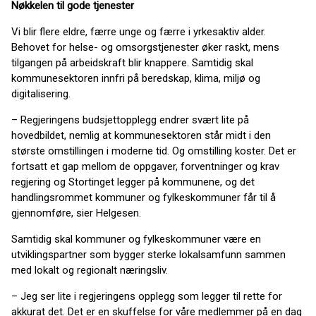
Nøkkelen til gode tjenester
Vi blir flere eldre, færre unge og færre i yrkesaktiv alder.
Behovet for helse- og omsorgstjenester øker raskt, mens
tilgangen på arbeidskraft blir knappere. Samtidig skal
kommunesektoren innfri på beredskap, klima, miljø og
digitalisering.
– Regjeringens budsjettopplegg endrer svært lite på
hovedbildet, nemlig at kommunesektoren står midt i den
største omstillingen i moderne tid. Og omstilling koster. Det er
fortsatt et gap mellom de oppgaver, forventninger og krav
regjering og Stortinget legger på kommunene, og det
handlingsrommet kommuner og fylkeskommuner får til å
gjennomføre, sier Helgesen.
Samtidig skal kommuner og fylkeskommuner være en
utviklingspartner som bygger sterke lokalsamfunn sammen
med lokalt og regionalt næringsliv.
– Jeg ser lite i regjeringens opplegg som legger til rette for
akkurat det. Det er en skuffelse for våre medlemmer på en dag