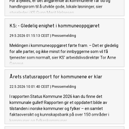
For å lykkes, er det avgjørende at kommunene får tid og
handlingsrom til å utvikle gode, lokale løsninger, sier
styreleder i KS Gunn Marit Helgesen.
KS: - Gledelig enighet i kommuneoppgjøret
29.5.2026 01:15:13 CEST
|
Pressemelding
Meklingen i kommuneoppgjøret førte fram. – Det er gledelig
for alle parter, og ikke minst for innbyggerne som vil få
tjenester som normalt, sier KS’ arbeidslivsdirektør Tor Arne
Gangsø.
Årets statusrapport for kommunene er klar
22.5.2026 10:01:40 CEST
|
Pressemelding
I rapporten Status Kommune 2026 kan du finne det
kommunale gullet! Rapporten gir et oppdatert bilde av
tilstanden i norske kommuner og fylker – en samlet
faktaoversikt og kunnskapsbank på over 150 områder i
kommuner og fylkeskommuner.