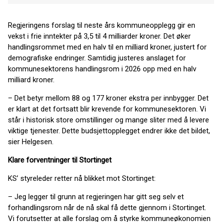
Regjeringens forslag til neste års kommuneopplegg gir en
vekst i frie inntekter på 3,5 til 4 milliarder kroner. Det øker
handlingsrommet med en halv til en milliard kroner, justert for
demografiske endringer. Samtidig justeres anslaget for
kommunesektorens handlingsrom i 2026 opp med en halv
milliard kroner.
– Det betyr mellom 88 og 177 kroner ekstra per innbygger. Det
er klart at det fortsatt blir krevende for kommunesektoren. Vi
står i historisk store omstillinger og mange sliter med å levere
viktige tjenester. Dette budsjettopplegget endrer ikke det bildet,
sier Helgesen.
Klare forventninger til Stortinget
KS’ styreleder retter nå blikket mot Stortinget:
– Jeg legger til grunn at regjeringen har gitt seg selv et
forhandlingsrom når de nå skal få dette gjennom i Stortinget.
Vi forutsetter at alle forslag om å styrke kommuneøkonomien