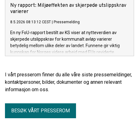
Ny rapport: Miljøeffekten av skjerpede utslippskrav
varierer
8.5.2026 08:13:12 CEST
|
Pressemelding
En ny FoU-rapport bestilt av KS viser at nytteverdien av
skjerpede utslippskrav for kommunalt avløp varierer
betydelig mellom ulike deler av landet. Funnene gir viktig
kunnskap for Norges videre arbeid med EUs reviderte
avløpsdirektiv.
I vårt presserom finner du alle våre siste pressemeldinger,
kontaktpersoner, bilder, dokumenter og annen relevant
informasjon om oss.
BESØK VÅRT PRESSEROM