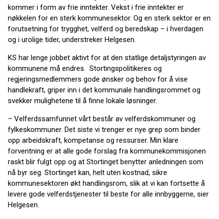
kommer i form av frie inntekter. Vekst i frie inntekter er
nøkkelen for en sterk kommunesektor. Og en sterk sektor er en
forutsetning for trygghet, velferd og beredskap – i hverdagen
og i urolige tider, understreker Helgesen.
KS har lenge jobbet aktivt for at den statlige detaljstyringen av
kommunene må endres. Stortingspolitikeres og
regjeringsmedlemmers gode ønsker og behov for å vise
handlekraft, griper inn i det kommunale handlingsrommet og
svekker mulighetene til å finne lokale løsninger.
– Velferdssamfunnet vårt består av velferdskommuner og
fylkeskommuner. Det siste vi trenger er nye grep som binder
opp arbeidskraft, kompetanse og ressurser. Min klare
forventning er at alle gode forslag fra kommunekommisjonen
raskt blir fulgt opp og at Stortinget benytter anledningen som
nå byr seg. Stortinget kan, helt uten kostnad, sikre
kommunesektoren økt handlingsrom, slik at vi kan fortsette å
levere gode velferdstjenester til beste for alle innbyggerne, sier
Helgesen.