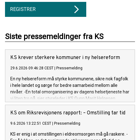
REGISTRER
Siste pressemeldinger fra KS
KS krever sterkere kommuner i ny helsereform
29.6.2026 09:46:28 CEST
|
Pressemelding
En ny helsereform må styrke kommunene, sikre nok fagfolk
i hele landet og sørge for bedre samarbeid mellom alle
nivåer. -En total omorganisering av dagens helsetjeneste har
vi liten tro på, sier styreleder i KS Gunn Marit Helgesen.
KS om Riksrevisjonens rapport: – Omstilling tar tid
9.6.2026 13:22:51 CEST
|
Pressemelding
KS er enig i at omstillingen i eldreomsorgen må gå raskere. -