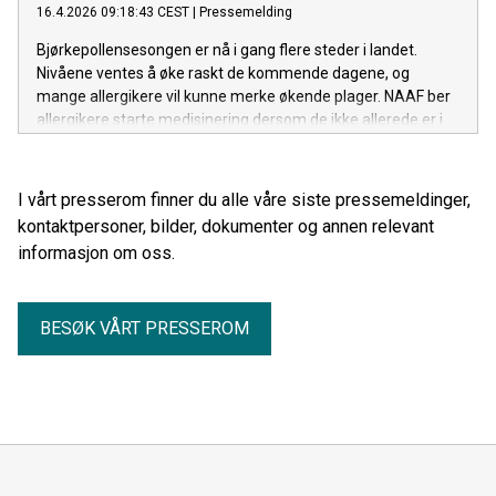
16.4.2026 09:18:43 CEST
|
Pressemelding
Bjørkepollensesongen er nå i gang flere steder i landet.
Nivåene ventes å øke raskt de kommende dagene, og
mange allergikere vil kunne merke økende plager. NAAF ber
allergikere starte medisinering dersom de ikke allerede er i
gang, og følge anbefalt bruk.
I vårt presserom finner du alle våre siste pressemeldinger,
kontaktpersoner, bilder, dokumenter og annen relevant
informasjon om oss.
BESØK VÅRT PRESSEROM