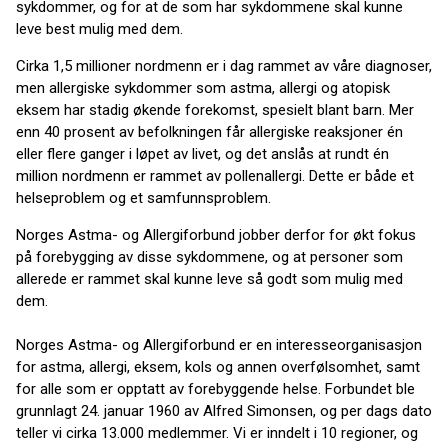
sykdommer, og for at de som har sykdommene skal kunne
leve best mulig med dem.
Cirka 1,5 millioner nordmenn er i dag rammet av våre diagnoser,
men allergiske sykdommer som astma, allergi og atopisk
eksem har stadig økende forekomst, spesielt blant barn. Mer
enn 40 prosent av befolkningen får allergiske reaksjoner én
eller flere ganger i løpet av livet, og det anslås at rundt én
million nordmenn er rammet av pollenallergi. Dette er både et
helseproblem og et samfunnsproblem.
Norges Astma- og Allergiforbund jobber derfor for økt fokus
på forebygging av disse sykdommene, og at personer som
allerede er rammet skal kunne leve så godt som mulig med
dem.
Norges Astma- og Allergiforbund er en interesseorganisasjon
for astma, allergi, eksem, kols og annen overfølsomhet, samt
for alle som er opptatt av forebyggende helse. Forbundet ble
grunnlagt 24. januar 1960 av Alfred Simonsen, og per dags dato
teller vi cirka 13.000 medlemmer. Vi er inndelt i 10 regioner, og