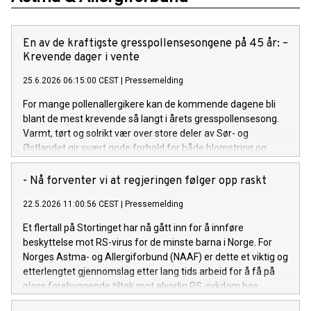
En av de kraftigste gresspollensesongene på 45 år: –
Krevende dager i vente
25.6.2026 06:15:00 CEST
|
Pressemelding
For mange pollenallergikere kan de kommende dagene bli
blant de mest krevende så langt i årets gresspollensesong.
Varmt, tørt og solrikt vær over store deler av Sør- og
Østlandet gir svært gode forhold for både blomstring og
spredning av gresspollen.
- Nå forventer vi at regjeringen følger opp raskt
22.5.2026 11:00:56 CEST
|
Pressemelding
Et flertall på Stortinget har nå gått inn for å innføre
beskyttelse mot RS-virus for de minste barna i Norge. For
Norges Astma- og Allergiforbund (NAAF) er dette et viktig og
etterlengtet gjennomslag etter lang tids arbeid for å få på
plass forebyggende tiltak mot alvorlig RS-sykdom hos
spedbarn.