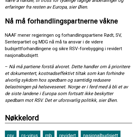
være å handle, til tross for tydelige faglige anbefalinger og
erfaringer fra resten av Europa, sier Øien.
Nå må forhandlingspartnerne våkne
NAAF mener regjeringen og forhandlingspartiene Rødt, SV,
Senterpartiet og MDG nå må ta ansvar i de videre
budsjettforhandlingene og sikre RSV-forebygging i revidert
nasjonalbudsjett.
–
Nå må partiene forstå alvoret. Dette handler om å prioritere
et dokumentert, kostnadseffektivt tiltak som kan forhindre
alvorlig sykdom hos spedbarn og samtidig redusere
belastningen på helsevesenet. Norge er i ferd med å bli et av
de siste landene i Europa som fortsatt ikke beskytter
spedbarn mot RSV. Det er uforsvarlig politikk, sier Øien.
Nøkkelord
rsv
rs-virus
rnb
revidert
nasjonalbudsjett