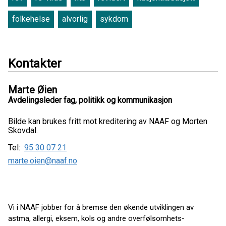
folkehelse
alvorlig
sykdom
Kontakter
Marte Øien
Avdelingsleder fag, politikk og kommunikasjon
Bilde kan brukes fritt mot kreditering av NAAF og Morten
Skovdal.
Tel:
95 30 07 21
marte.oien@naaf.no
Vi i NAAF jobber for å bremse den økende utviklingen av
astma, allergi, eksem, kols og andre overfølsomhets­