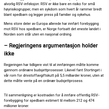
alvorlig RSV-infeksjon. RSV er ikke bare en risiko for små
høyrisikogrupper, men en sykdom som hvert år rammer bredt
blant spedbarn og legger press på familier og sykehus.
Mens store deler av Europa allerede har innført forebygging
mot RSV hos spedbarn, er Norge fortsatt det eneste landet i
Norden som står uten en nasjonal ordning.
– Regjeringens argumentasjon holder
ikke
Regjeringen har tidligere vist til at innføringen måtte komme
gjennom ordinære budsjettprosesser. Likevel fant Stortinget i
vår rom for drivstoffavgiftskutt på 5,5 milliarder kroner, uten at
dette måtte vente på en ordinær budsjettprosess.
Til sammenligning er kostnaden for å innføre offentlig RSV-
forebygging for spedbarn estimert til mellom 212 og 474
millioner kroner.