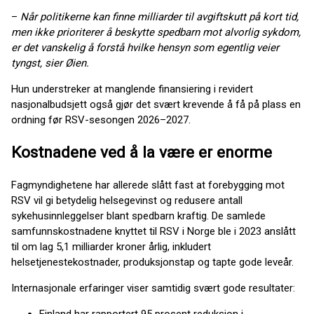
–
Når politikerne kan finne milliarder til avgiftskutt på kort tid,
men ikke prioriterer å beskytte spedbarn mot alvorlig sykdom,
er det vanskelig å forstå hvilke hensyn som egentlig veier
tyngst, sier Øien.
Hun understreker at manglende finansiering i revidert
nasjonalbudsjett også gjør det svært krevende å få på plass en
ordning før RSV-sesongen 2026–2027.
Kostnadene ved å la være er enorme
Fagmyndighetene har allerede slått fast at forebygging mot
RSV vil gi betydelig helsegevinst og redusere antall
sykehusinnleggelser blant spedbarn kraftig. De samlede
samfunnskostnadene knyttet til RSV i Norge ble i 2023 anslått
til om lag 5,1 milliarder kroner årlig, inkludert
helsetjenestekostnader, produksjonstap og tapte gode leveår.
Internasjonale erfaringer viser samtidig svært gode resultater:
Finland har rapportert 95 prosent reduksjon i