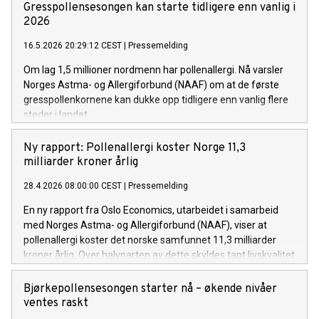
Gresspollensesongen kan starte tidligere enn vanlig i
2026
16.5.2026 20:29:12 CEST
|
Pressemelding
Om lag 1,5 millioner nordmenn har pollenallergi. Nå varsler
Norges Astma- og Allergiforbund (NAAF) om at de første
gresspollenkornene kan dukke opp tidligere enn vanlig flere
steder i landet.
Ny rapport: Pollenallergi koster Norge 11,3
milliarder kroner årlig
28.4.2026 08:00:00 CEST
|
Pressemelding
En ny rapport fra Oslo Economics, utarbeidet i samarbeid
med Norges Astma- og Allergiforbund (NAAF), viser at
pollenallergi koster det norske samfunnet 11,3 milliarder
kroner årlig. Over halvparten av dette skyldes tapt livskvalitet
– ikke sykefravær.
Bjørkepollensesongen starter nå – økende nivåer
ventes raskt