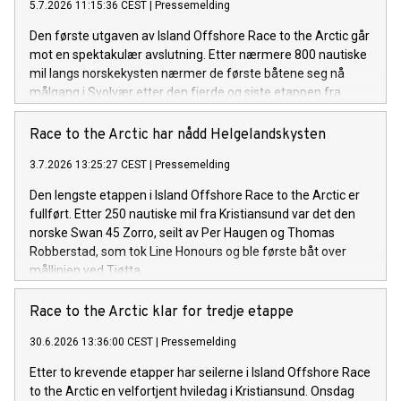
5.7.2026 11:15:36 CEST
|
Pressemelding
Den første utgaven av Island Offshore Race to the Arctic går
mot en spektakulær avslutning. Etter nærmere 800 nautiske
mil langs norskekysten nærmer de første båtene seg nå
målgang i Svolvær etter den fjerde og siste etappen fra
Sandnessjøen.
Race to the Arctic har nådd Helgelandskysten
3.7.2026 13:25:27 CEST
|
Pressemelding
Den lengste etappen i Island Offshore Race to the Arctic er
fullført. Etter 250 nautiske mil fra Kristiansund var det den
norske Swan 45 Zorro, seilt av Per Haugen og Thomas
Robberstad, som tok Line Honours og ble første båt over
mållinjen ved Tjøtta.
Race to the Arctic klar for tredje etappe
30.6.2026 13:36:00 CEST
|
Pressemelding
Etter to krevende etapper har seilerne i Island Offshore Race
to the Arctic en velfortjent hviledag i Kristiansund. Onsdag