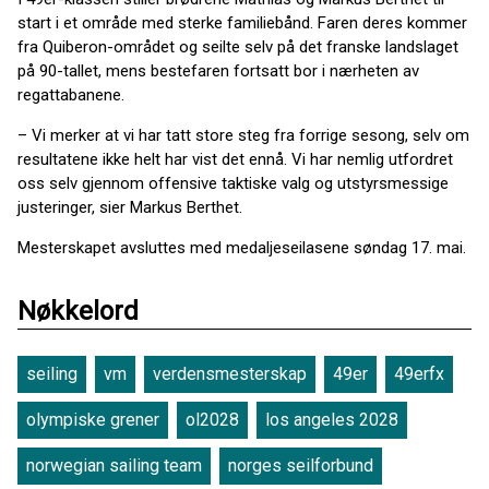
start i et område med sterke familiebånd. Faren deres kommer
fra Quiberon-området og seilte selv på det franske landslaget
på 90-tallet, mens bestefaren fortsatt bor i nærheten av
regattabanene.
– Vi merker at vi har tatt store steg fra forrige sesong, selv om
resultatene ikke helt har vist det ennå. Vi har nemlig utfordret
oss selv gjennom offensive taktiske valg og utstyrsmessige
justeringer, sier Markus Berthet.
Mesterskapet avsluttes med medaljeseilasene søndag 17. mai.
Nøkkelord
seiling
vm
verdensmesterskap
49er
49erfx
olympiske grener
ol2028
los angeles 2028
norwegian sailing team
norges seilforbund