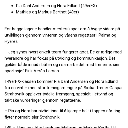
Pia Dahl Andersen og Nora Edland (49erFX)
Mathias og Markus Berthet (49er)
For begge lagene handler mesterskapet om å bygge videre på
utviklingen gjennom vinteren og vårens regattaer i Palma og
Hyères.
– Jeg synes hvert enkelt team fungerer godt. De er ærlige med
hverandre og har fokus på utvikling og kommunikasjon. Det
gjelder både innad i båten og i samarbeidet med trenerne, sier
sportssjef Eirik Verås Larsen.
I 49erFX-klassen kommer Pia Dahl Andersen og Nora Edland
fra en vinter med stor treningsmengde på Sicilia. Trener Gaspar
Strahovnik opplever tydelig fremgang, spesielt i lettvind og
taktiske vurderinger gjennom regattaene.
– Pia og Nora har nivået inne til å kjempe helt i toppen når ting
flyter normalt, sier Strahovnik.
I 49er-klassen stiller brødrene Mathias og Markus Berthet til