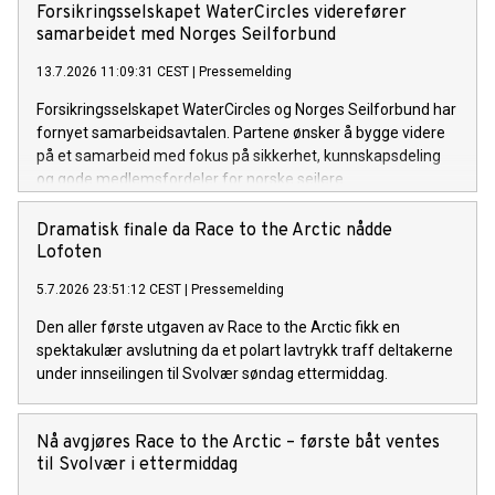
Forsikringsselskapet WaterCircles viderefører
samarbeidet med Norges Seilforbund
13.7.2026 11:09:31 CEST
|
Pressemelding
Forsikringsselskapet WaterCircles og Norges Seilforbund har
fornyet samarbeidsavtalen. Partene ønsker å bygge videre
på et samarbeid med fokus på sikkerhet, kunnskapsdeling
og gode medlemsfordeler for norske seilere.
Dramatisk finale da Race to the Arctic nådde
Lofoten
5.7.2026 23:51:12 CEST
|
Pressemelding
Den aller første utgaven av Race to the Arctic fikk en
spektakulær avslutning da et polart lavtrykk traff deltakerne
under innseilingen til Svolvær søndag ettermiddag.
Nå avgjøres Race to the Arctic – første båt ventes
til Svolvær i ettermiddag