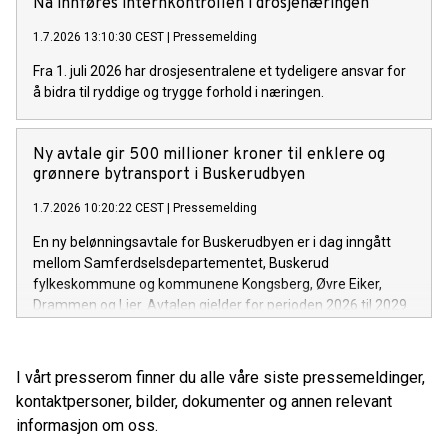
Nå innføres internkontrollen i drosjenæringen
1.7.2026 13:10:30 CEST
|
Pressemelding
Fra 1. juli 2026 har drosjesentralene et tydeligere ansvar for
å bidra til ryddige og trygge forhold i næringen.
Ny avtale gir 500 millioner kroner til enklere og
grønnere bytransport i Buskerudbyen
1.7.2026 10:20:22 CEST
|
Pressemelding
En ny belønningsavtale for Buskerudbyen er i dag inngått
mellom Samferdselsdepartementet, Buskerud
fylkeskommune og kommunene Kongsberg, Øvre Eiker,
Drammen og Lier. Avtalen gjelder for perioden 2026 til 2029
og finansierer tiltak som gjør det enklere å reise kollektivt, gå
og sykle, og som bidrar til å nå nullvekstmålet for
persontransport med bil.
I vårt presserom finner du alle våre siste pressemeldinger,
kontaktpersoner, bilder, dokumenter og annen relevant
informasjon om oss.