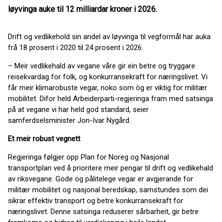
løyvinga auke til 12 milliardar kroner i 2026.
Drift og vedlikehold sin andel av løyvinga til vegformål har auka
frå 18 prosent i 2020 til 24 prosent i 2026.
– Meir vedlikehald av vegane våre gir ein betre og tryggare
reisekvardag for folk, og konkurransekraft for næringslivet. Vi
får meir klimarobuste vegar, noko som òg er viktig for militær
mobilitet. Difor held Arbeiderparti-regjeringa fram med satsinga
på at vegane vi har held god standard, seier
samferdselsminister Jon-Ivar Nygård.
Et meir robust vegnett
Regjeringa følgjer opp Plan for Noreg og Nasjonal
transportplan ved å prioritere meir pengar til drift og vedlikehald
av riksvegane. Gode og pålitelege vegar er avgjerande for
militær mobilitet og nasjonal beredskap, samstundes som dei
sikrar effektiv transport og betre konkurransekraft for
næringslivet. Denne satsinga reduserer sårbarheit, gir betre