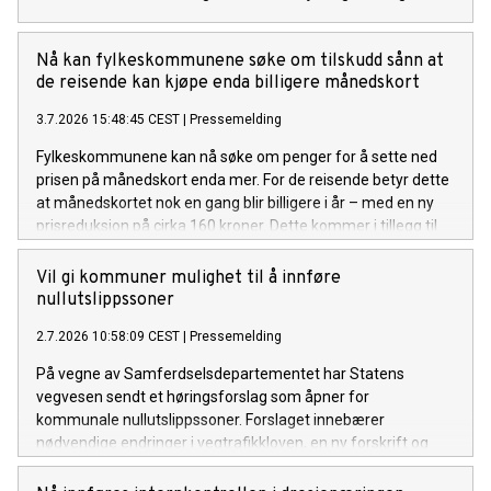
Nå kan fylkeskommunene søke om tilskudd sånn at
de reisende kan kjøpe enda billigere månedskort
3.7.2026 15:48:45 CEST
|
Pressemelding
Fylkeskommunene kan nå søke om penger for å sette ned
prisen på månedskort enda mer. For de reisende betyr dette
at månedskortet nok en gang blir billigere i år – med en ny
prisreduksjon på cirka 160 kroner. Dette kommer i tillegg til
den forrige prisreduksjonen på om lag 100 kroner.
Vil gi kommuner mulighet til å innføre
nullutslippssoner
2.7.2026 10:58:09 CEST
|
Pressemelding
På vegne av Samferdselsdepartementet har Statens
vegvesen sendt et høringsforslag som åpner for
kommunale nullutslippssoner. Forslaget innebærer
nødvendige endringer i vegtrafikkloven, en ny forskrift og
endringer i skiltforskriften. Formålet er blant annet å
fremskynde overgangen til nullutslippsvarebiler.