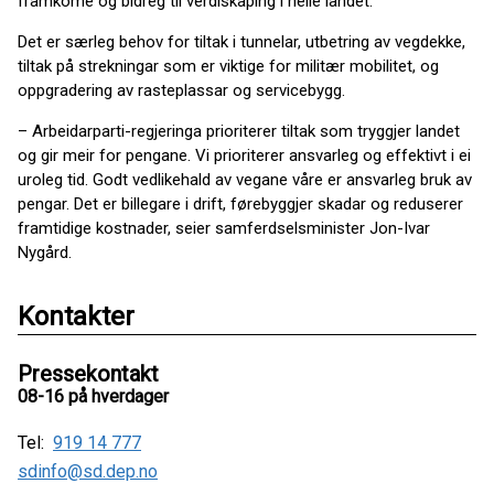
framkome og bidreg til verdiskaping i heile landet.
Det er særleg behov for tiltak i tunnelar, utbetring av vegdekke,
tiltak på strekningar som er viktige for militær mobilitet, og
oppgradering av rasteplassar og servicebygg.
– Arbeidarparti-regjeringa prioriterer tiltak som tryggjer landet
og gir meir for pengane. Vi prioriterer ansvarleg og effektivt i ei
uroleg tid. Godt vedlikehald av vegane våre er ansvarleg bruk av
pengar. Det er billegare i drift, førebyggjer skadar og reduserer
framtidige kostnader, seier samferdselsminister Jon-Ivar
Nygård.
Kontakter
Pressekontakt
08-16 på hverdager
Tel:
919 14 777
sdinfo@sd.dep.no