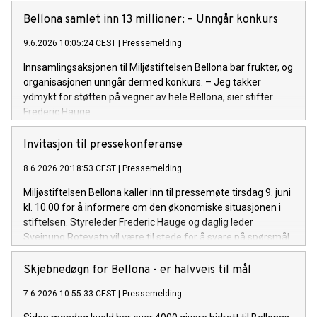
Bellona samlet inn 13 millioner: – Unngår konkurs
9.6.2026 10:05:24 CEST
|
Pressemelding
Innsamlingsaksjonen til Miljøstiftelsen Bellona bar frukter, og
organisasjonen unngår dermed konkurs. – Jeg takker
ydmykt for støtten på vegner av hele Bellona, sier stifter
Frederic Hauge.
Invitasjon til pressekonferanse
8.6.2026 20:18:53 CEST
|
Pressemelding
Miljøstiftelsen Bellona kaller inn til pressemøte tirsdag 9. juni
kl. 10.00 for å informere om den økonomiske situasjonen i
stiftelsen. Styreleder Frederic Hauge og daglig leder
Sveinung Rotevatn vil være til stede for å svare på spørsmål.
Skjebnedøgn for Bellona - er halvveis til mål
7.6.2026 10:55:33 CEST
|
Pressemelding