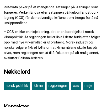
Rotevatn peker på at manglende satsinger på løsninger som
fungerer. Verken Enova eller satsingen på karbonfangst og -
lagring (CCS) får de nødvendige løftene som trengs for å nå
utslippsmålene.
– CCS er ikke en nisjeløsning, det er en bærebjelke i norsk
klimapolitikk. At regjeringen heller ikke i dette budsjettet følger
opp med nye virkemidler, er uforståelig. Norsk industri og
norske velgere fikk et løfte om at klimamålene skulle tas på
alvor, men regjeringen ser ut til å fokusere på alt mulig annet,
avslutter Bellona-lederen.
Nøkkelord
norsk politikk
klima
regjeringen
ccs
miljø
Kontakter