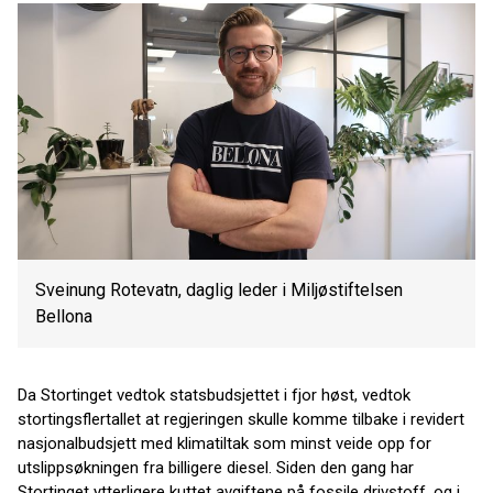
Sveinung Rotevatn, daglig leder i Miljøstiftelsen
Bellona
Da Stortinget vedtok statsbudsjettet i fjor høst, vedtok
stortingsflertallet at regjeringen skulle komme tilbake i revidert
nasjonalbudsjett med klimatiltak som minst veide opp for
utslippsøkningen fra billigere diesel. Siden den gang har
Stortinget ytterligere kuttet avgiftene på fossile drivstoff, og i