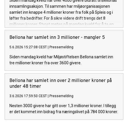
Siden mandag kveld har over 4000 givere bidratt til Bellonas
innsamlingsaksjon. Til sammen har miljøorganisasjonen
samlet inn knappe 4 millioner kroner fra folk på Spleis og i
løfter fra bedrifter. For å sikre videre drift trengs det 8
millioner kroner. Styret møtes på mandag kveld for å ta en
beslutning.
Bellona har samlet inn 3 millioner - mangler 5
5.6.2026 15:27:08 CEST
|
Pressemelding
Siden mandag kveld har Miljøstiftelsen Bellona samlet inn
tre millioner kroner fra over 3600 givere.
Bellona har samlet inn over 2 millioner kroner på
under 48 timer
3.6.2026 17:59:50 CEST
|
Pressemelding
Nesten 3000 givere har gitt over 1,3 millioner kroner. I tillegg
er det kommet inn bidrag fra næringslivet på 784 000 kroner.