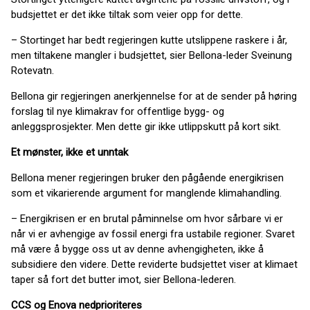
budsjettet er det ikke tiltak som veier opp for dette.
– Stortinget har bedt regjeringen kutte utslippene raskere i år,
men tiltakene mangler i budsjettet, sier Bellona-leder Sveinung
Rotevatn.
Bellona gir regjeringen anerkjennelse for at de sender på høring
forslag til nye klimakrav for offentlige bygg- og
anleggsprosjekter. Men dette gir ikke utlippskutt på kort sikt.
Et mønster, ikke et unntak
Bellona mener regjeringen bruker den pågående energikrisen
som et vikarierende argument for manglende klimahandling.
– Energikrisen er en brutal påminnelse om hvor sårbare vi er
når vi er avhengige av fossil energi fra ustabile regioner. Svaret
må være å bygge oss ut av denne avhengigheten, ikke å
subsidiere den videre. Dette reviderte budsjettet viser at klimaet
taper så fort det butter imot, sier Bellona-lederen.
CCS og Enova nedprioriteres