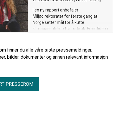
21.5.2026 13:57:09 CEST
|
Pressemelding
I en ny rapport anbefaler
Miljødirektoratet for første gang at
Norge setter mål for å kutte
klimagassutslipp fra forbruk. Framtiden i
våre hender har lenge kjempet for et
forbruksbasert klimamål og roser
anbefalingen.
rom finner du alle våre siste pressemeldinger,
er, bilder, dokumenter og annen relevant informasjon
RT PRESSEROM