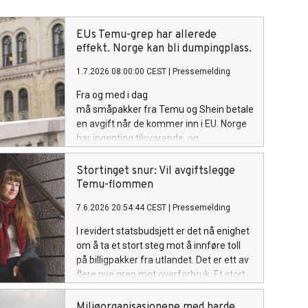
EUs Temu-grep har allerede
effekt. Norge kan bli dumpingplass.
1.7.2026 08:00:00 CEST
|
Pressemelding
Fra og med i dag
må småpakker fra Temu og Shein betale
en avgift når de kommer inn i EU. Norge
har ingenting tilsvarende, og
plattformene har allerede skjønt
forskjellen: de har trappet ned reklamen
Stortinget snur: Vil avgiftslegge
sin i EU, men ikke i Norge. Framtiden i
Temu-flommen
våre hender krever at regjeringen får på
7.6.2026 20:54:44 CEST
|
Pressemelding
plass en norsk Temu-avgift, på minst
samme nivå som EU.
I revidert statsbudsjett er det nå enighet
om å ta et stort steg mot å innføre toll
på billigpakker fra utlandet. Det er ett av
flere nye grep mot overforbruk. Et stort
gjennombrudd, ifølge Framtiden i våre
hender:
Miljøorganisasjonene med harde