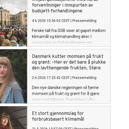
forventninger i innspurten av
budsjett-forhandlingene
4.6.2026 10:36:03 CEST
|
Pressemelding
Ferske tall fra SSB viser at gapet mellom
klimamål og klimahandling øker. I
innspurten av forhandlingene om
revidert statsbudsjett er
miljøorganisasjonene tydelige i sine krav.
Danmark kutter momsen på frukt
og grønt: –Her er det bare å plukke
den lavthengende frukten, Støre
2.6.2026 17:25:42 CEST
|
Pressemelding
Den nye danske regjeringen vil fjerne
momsen på frukt og grønt for å gjøre
sunn mat billigere. Framtiden i våre
hender krever at den norske regjeringen
følger etter.
Et stort gjennomslag for
forbruksbasert klimamål