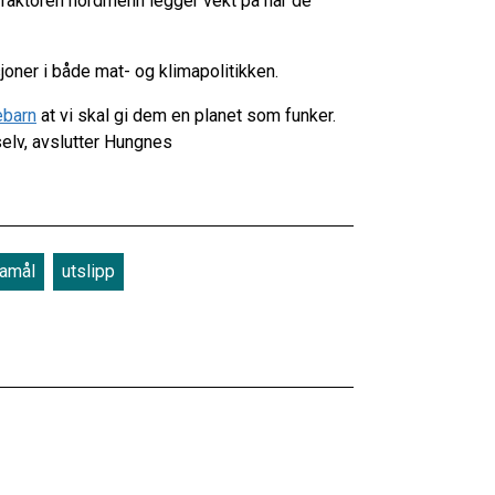
e faktoren nordmenn legger vekt på når de
joner i både mat- og klimapolitikken.
ebarn
at vi skal gi dem en planet som funker.
 selv, avslutter Hungnes
mamål
utslipp