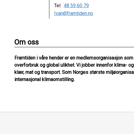
Tel:
48 59 60 79
Ivan@framtiden.no
Om oss
Framtiden i våre hender er en medlemsorganisasjon som jo
overforbruk og global ulikhet. Vi jobber innenfor klima- 
klær, mat og transport. Som Norges største miljøorganisas
internasjonal klimaomstilling.