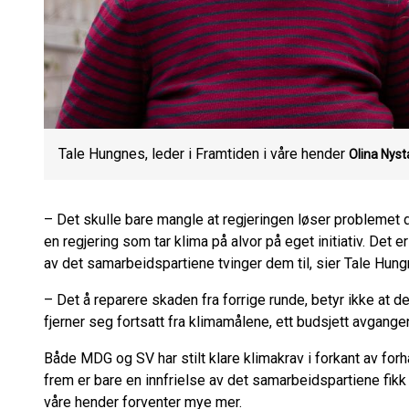
Tale Hungnes, leder i Framtiden i våre hender
Olina Nyst
– Det skulle bare mangle at regjeringen løser problemet de
en regjering som tar klima på alvor på eget initiativ. Det
av det samarbeidspartiene tvinger dem til, sier Tale Hung
– Det å reparere skaden fra forrige runde, betyr ikke at d
fjerner seg fortsatt fra klimamålene, ett budsjett avgange
Både MDG og SV har stilt klare klimakrav i forkant av for
frem er bare en innfrielse av det samarbeidspartiene fikk
våre hender forventer mye mer.