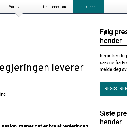
Våre kunder
Om tjenesten
Bli kunde
Følg pre
hender
Registrer deg
sakene fra Fr
egjeringen leverer
melde deg av 
REGISTRE
ing
Siste pr
hender
isasjon, mener det er bra at regjeringen