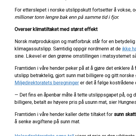
For etterslepet i norske utslippskutt fortsetter å vokse, 
millioner tonn lengre bak enn på samme tid i fjor.
Overser klimatiltaket med størst effekt
Norsk matproduksjon og matforbruk står for en betydelig
klimagassutslipp. Samtidig oppgir nordmenn at de
ikke h
sine. Likevel er den grønne omstillingen i matsystemet 
Framtiden i våre hender peker på at å gjøre det enklere å 
utslipp betraktelig, gjort sunn mat billigere og gitt norsk
Miljødirektoratets beregninger
er det å følge kostrådene d
— Det fins en åpenbar måte å tette utslippsgapet på, og d
billigere, betalt av høyere pris på usunn mat, sier Hungne
Framtiden i våre hender kaller dette tiltaket for
sunn skat
å senke avgiftene på sunn mat.