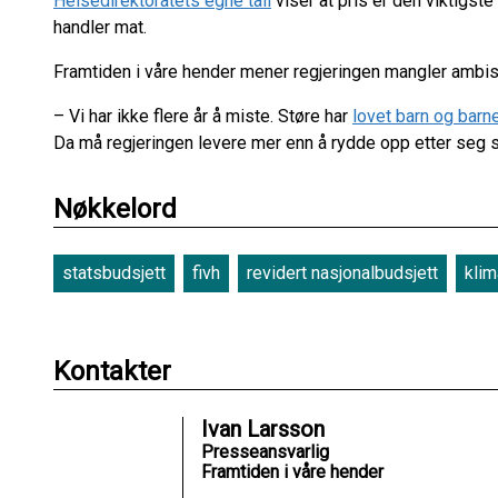
Helsedirektoratets egne tall
viser at pris er den viktigst
handler mat.
Framtiden i våre hender mener regjeringen mangler ambis
– Vi har ikke flere år å miste. Støre har
lovet barn og barn
Da må regjeringen levere mer enn å rydde opp etter seg
Nøkkelord
statsbudsjett
fivh
revidert nasjonalbudsjett
kli
Kontakter
Ivan Larsson
Presseansvarlig
Framtiden i våre hender