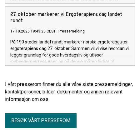
dårlig nytt for behovet for mer bærekraftige helsetjenester,
sier forbundsleder Tove Holst Skyer i en kommentar.
27. oktober markerer vi Ergoterapiens dag landet
rundt
17.10.2025 19:43:23 CEST
|
Pressemelding
På 190 steder landet rundt markerer norske ergoterapeuter
ergoterapiens dag 27. oktober. Sammen vil vi vise hvordan vi
legger grunnlag for gode hverdagsliv og utløser
innbyggernes ressurser, og på denne måten bidrar til
bærekraftige helsetjenester.
I vårt presserom finner du alle våre siste pressemeldinger,
kontaktpersoner, bilder, dokumenter og annen relevant
informasjon om oss.
BESØK VÅRT PRESSEROM