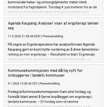
kommunale helse- og omsorgstjenester møter sterk
motstand fra fagmiljøene. Torsdag 4. juni inviterer tre av de
største profesjonsforbundene til frokostseminar med
politikere for å belyse konsekvensene.
Agenda Kaupang: Analyser viser at ergoterapi lønner
seg
11.5.2026 21:58:44 CEST
|
Pressemelding
På vegne av Ergoterapeutene har analysefirmaet Agenda
Kaupang gjort en kost/nytte-vurdering av å dreie tjenestene i
retning av mer ergoterapi. – Resultatet er klart: Ergoterapi
lønner seg, og er en investering i bærekraftige helse- og
omsorgstjenester, sier forbundsleder Tove Holst Skyer.
Kommunekommisjonen med dårlig nytt for
innbyggerne i landets kommuner
9.1.2026 10:00:42 CET
|
Pressemelding
Fredag la Kommunekommisjonen fram sine forslag, og
foreslår blant annet å fjerne lovpålegget om ergoterapi i
landets kommuner. – Et forslag som vil ramme
hverdagslivet til innbyggerne i landets kommuner, og er