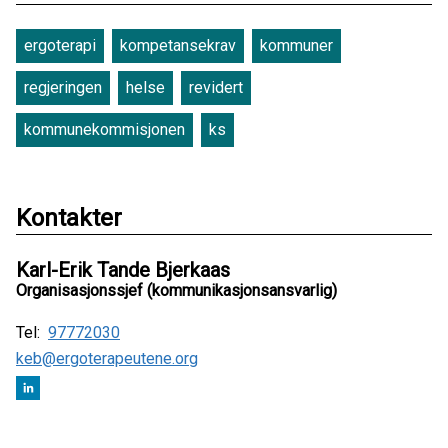
ergoterapi
kompetansekrav
kommuner
regjeringen
helse
revidert
kommunekommisjonen
ks
Kontakter
Karl-Erik Tande Bjerkaas
Organisasjonssjef (kommunikasjonsansvarlig)
Tel:
97772030
keb@ergoterapeutene.org