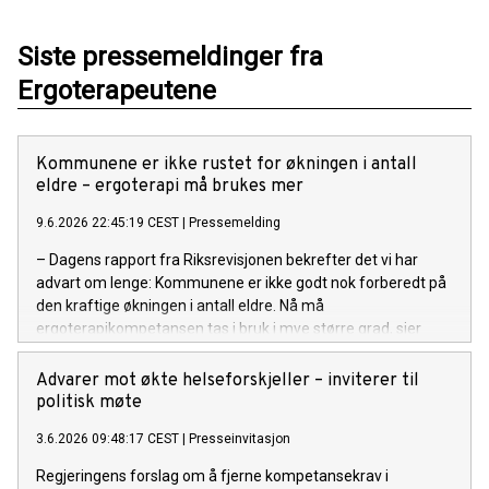
Siste pressemeldinger fra
Ergoterapeutene
Kommunene er ikke rustet for økningen i antall
eldre – ergoterapi må brukes mer
9.6.2026 22:45:19 CEST
|
Pressemelding
– Dagens rapport fra Riksrevisjonen bekrefter det vi har
advart om lenge: Kommunene er ikke godt nok forberedt på
den kraftige økningen i antall eldre. Nå må
ergoterapikompetansen tas i bruk i mye større grad, sier
forbundsleder i Ergoterapeutene, Tove Holst Skyer.
Advarer mot økte helseforskjeller – inviterer til
politisk møte
3.6.2026 09:48:17 CEST
|
Presseinvitasjon
Regjeringens forslag om å fjerne kompetansekrav i