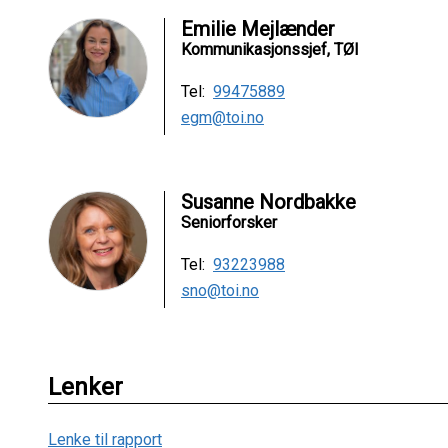
Emilie Mejlænder
Kommunikasjonssjef, TØI
Tel:
99475889
egm@toi.no
Susanne Nordbakke
Seniorforsker
Tel:
93223988
sno@toi.no
Lenker
Lenke til rapport