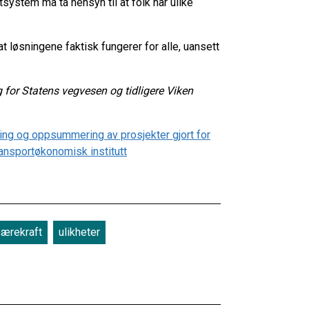
system må ta hensyn til at folk har ulike
t løsningene faktisk fungerer for alle, uansett
 for Statens vegvesen og tidligere Viken
ring og oppsummering av prosjekter gjort for
ansportøkonomisk institutt
bærekraft
ulikheter