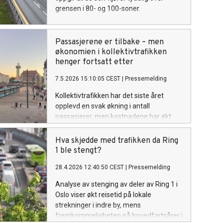
grensen i 80- og 100-soner.
Passasjerene er tilbake – men
økonomien i kollektivtrafikken
henger fortsatt etter
7.5.2026 15:10:05 CEST
|
Pressemelding
Kollektivtrafikken har det siste året
opplevd en svak økning i antall
passasjerer, men kostnadene har økt
raskere. Det gjør at økonomien er enda
mer presset i 2025 enn den var i 2024.
Hva skjedde med trafikken da Ring
Det viser en ny rapport fra
1 ble stengt?
Transportøkonomisk institutt (TØI).
28.4.2026 12:40:50 CEST
|
Pressemelding
Analyse av stenging av deler av Ring 1 i
Oslo viser økt reisetid på lokale
strekninger i indre by, mens
fremkommeligheten på hovedfartsårer i