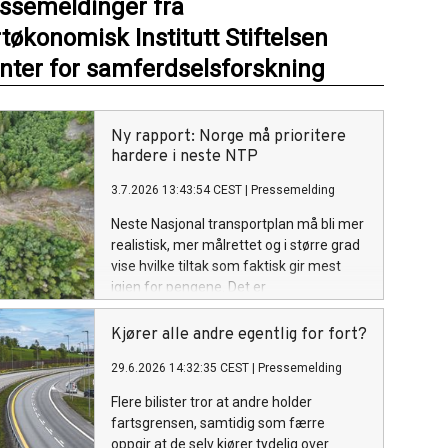
essemeldinger fra
tøkonomisk Institutt Stiftelsen
nter for samferdselsforskning
Ny rapport: Norge må prioritere
hardere i neste NTP
3.7.2026 13:43:54 CEST
|
Pressemelding
Neste Nasjonal transportplan må bli mer
realistisk, mer målrettet og i større grad
vise hvilke tiltak som faktisk gir mest
igjen for pengene. Det er
hovedbudskapet i en ny rapport fra
forskningssenteret TRANSPLAN, ledet
Kjører alle andre egentlig for fort?
av Transportøkonomisk institutt.
29.6.2026 14:32:35 CEST
|
Pressemelding
Flere bilister tror at andre holder
fartsgrensen, samtidig som færre
oppgir at de selv kjører tydelig over