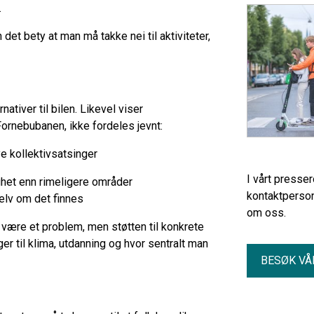
.
 det bety at man må takke nei til aktiviteter,
nativer til bilen. Likevel viser
Fornebubanen, ikke fordeles jevnt:
ye kollektivsatsinger
I vårt presse
ighet enn rimeligere områder
kontaktperson
 selv om det finnes
om oss.
n være et problem, men støtten til konkrete
er til klima, utdanning og hvor sentralt man
BESØK VÅ