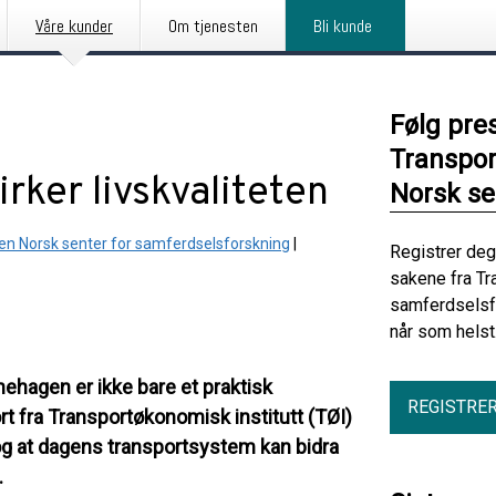
Våre kunder
Om tjenesten
Bli kunde
Følg pre
Transpor
rker livskvaliteten
Norsk se
sen Norsk senter for samferdselsforskning
|
Registrer deg
sakene fra Tr
samferdselsf
når som helst
nehagen er ikke bare et praktisk
REGISTRE
ort fra Transportøkonomisk institutt (TØI)
, og at dagens transportsystem kan bidra
.