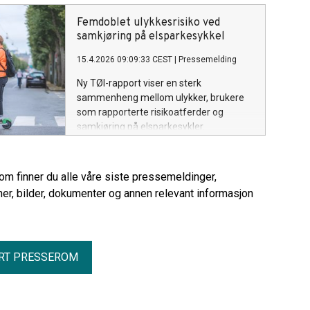
liten grad ble påvirket. Funnene tyder
også på økt trafikk i enkelte
Femdoblet ulykkesrisiko ved
boligområder.
samkjøring på elsparkesykkel
15.4.2026 09:09:33 CEST
|
Pressemelding
Ny TØI-rapport viser en sterk
sammenheng mellom ulykker, brukere
som rapporterte risikoatferder og
samkjøring på elsparkesykler.
rom finner du alle våre siste pressemeldinger,
er, bilder, dokumenter og annen relevant informasjon
RT PRESSEROM