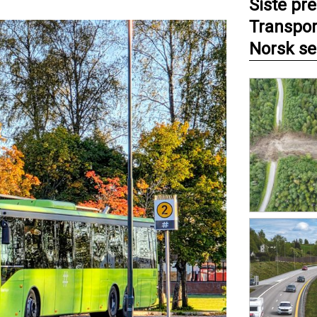
Siste pr
Transpor
Norsk se