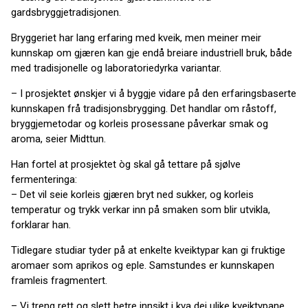
gardsbryggjetradisjonen.
Bryggeriet har lang erfaring med kveik, men meiner meir
kunnskap om gjæren kan gje endå breiare industriell bruk, både
med tradisjonelle og laboratoriedyrka variantar.
– I prosjektet ønskjer vi å byggje vidare på den erfaringsbaserte
kunnskapen frå tradisjonsbrygging. Det handlar om råstoff,
bryggjemetodar og korleis prosessane påverkar smak og
aroma, seier Midttun.
Han fortel at prosjektet òg skal gå tettare på sjølve
fermenteringa:
– Det vil seie korleis gjæren bryt ned sukker, og korleis
temperatur og trykk verkar inn på smaken som blir utvikla,
forklarar han.
Tidlegare studiar tyder på at enkelte kveiktypar kan gi fruktige
aromaer som aprikos og eple. Samstundes er kunnskapen
framleis fragmentert.
– Vi treng rett og slett betre innsikt i kva dei ulike kveiktypane