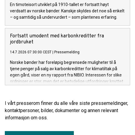
En timoteisort utviklet på 1910-tallet er fortsatt høyt
verdsatt av norske bønder. Kanskje skyldes det noe så enkelt
– og samtidig så undervurdert – som plantenes erfaring.
Fortsatt umodent med karbonkreditter fra
jordbruket
14.7.2026 07:30:00 CEST
|
Pressemelding
Norske bønder har foreløpig begrensede muligheter til å
tjene penger på salg av karbonkreditter for klimatiltak på
egen gård, viser en ny rapport fra NIBIO. Interessen for slike
ordninger er stor, men det er betydelige utfordringer knyttet
til teknologi, økonomi og markedets modenhet.
I vårt presserom finner du alle våre siste pressemeldinger,
kontaktpersoner, bilder, dokumenter og annen relevant
informasjon om oss.