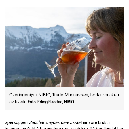
Overingeniør i NIBIO, Trude Magnussen, testar smaken
av kveik.
Foto: Erling Fløistad, NIBIO
Gjærsoppen
Saccharomyces cerevisiae
har vore brukt i
tusenvis av år til å fermentere mat og drikke. På Vestlandet har