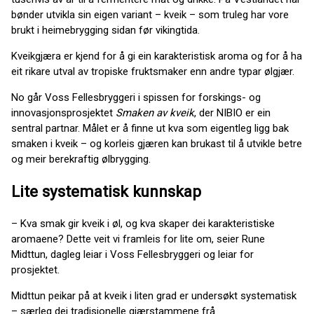
bønder utvikla sin eigen variant – kveik – som truleg har vore
brukt i heimebrygging sidan før vikingtida.
Kveikgjæra er kjend for å gi ein karakteristisk aroma og for å ha
eit rikare utval av tropiske fruktsmaker enn andre typar ølgjær.
No går Voss Fellesbryggeri i spissen for forskings- og
innovasjonsprosjektet
Smaken av kveik
, der NIBIO er ein
sentral partnar. Målet er å finne ut kva som eigentleg ligg bak
smaken i kveik – og korleis gjæren kan brukast til å utvikle betre
og meir berekraftig ølbrygging.
Lite systematisk kunnskap
– Kva smak gir kveik i øl, og kva skaper dei karakteristiske
aromaene? Dette veit vi framleis for lite om, seier Rune
Midttun, dagleg leiar i Voss Fellesbryggeri og leiar for
prosjektet.
Midttun peikar på at kveik i liten grad er undersøkt systematisk
– særleg dei tradisjonelle gjærstammene frå