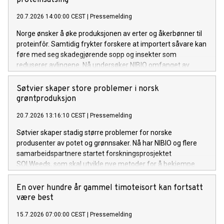
20.7.2026 14:00:00 CEST
|
Pressemelding
Norge ønsker å øke produksjonen av erter og åkerbønner til
proteinfôr. Samtidig frykter forskere at importert såvare kan
føre med seg skadegjørende sopp og insekter som
reduserer avlingene. Nå undersøker NIBIO omfanget av
problemet og mulige tiltak.
Søtvier skaper store problemer i norsk
grøntproduksjon
20.7.2026 13:16:10 CEST
|
Pressemelding
Søtvier skaper stadig større problemer for norske
produsenter av potet og grønnsaker. Nå har NIBIO og flere
samarbeidspartnere startet forskningsprosjektet
SOLWeeds, som skal utvikle nye metoder for å bekjempe
ugraset og redusere kostnadene for dyrkerne.
En over hundre år gammel timoteisort kan fortsatt
være best
15.7.2026 07:00:00 CEST
|
Pressemelding