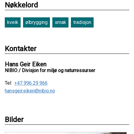
Nøkkelord
kveik
ølbrygging
smak
tradisjon
Kontakter
Hans Geir Eiken
NIBIO / Divisjon for miljø og naturressurser
Tel:
+47 996 29 966
hansgeir.eiken@nibio.no
Bilder