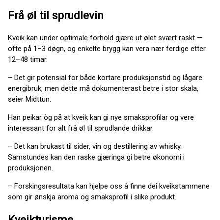
Frå øl til sprudlevin
Kveik kan under optimale forhold gjære ut ølet svært raskt —
ofte på 1–3 døgn, og enkelte brygg kan vera nær ferdige etter
12–48 timar.
– Det gir potensial for både kortare produksjonstid og lågare
energibruk, men dette må dokumenterast betre i stor skala,
seier Midttun.
Han peikar òg på at kveik kan gi nye smaksprofilar og vere
interessant for alt frå øl til sprudlande drikkar.
– Det kan brukast til sider, vin og destillering av whisky.
Samstundes kan den raske gjæringa gi betre økonomi i
produksjonen.
– Forskingsresultata kan hjelpe oss å finne dei kveikstammene
som gir ønskja aroma og smaksprofil i slike produkt.
Kveikturisme