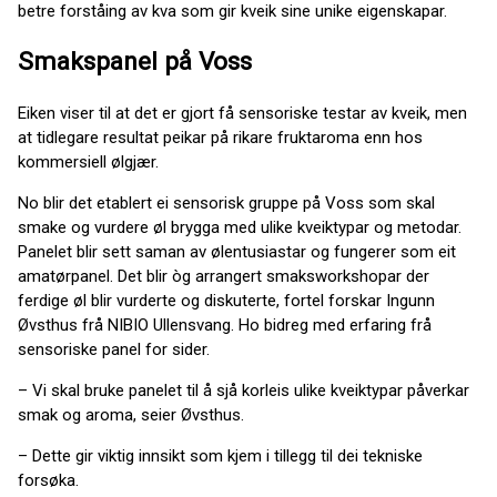
betre forståing av kva som gir kveik sine unike eigenskapar.
Smakspanel på Voss
Eiken viser til at det er gjort få sensoriske testar av kveik, men
at tidlegare resultat peikar på rikare fruktaroma enn hos
kommersiell ølgjær.
No blir det etablert ei sensorisk gruppe på Voss som skal
smake og vurdere øl brygga med ulike kveiktypar og metodar.
Panelet blir sett saman av ølentusiastar og fungerer som eit
amatørpanel. Det blir òg arrangert smaksworkshopar der
ferdige øl blir vurderte og diskuterte, fortel forskar Ingunn
Øvsthus frå NIBIO Ullensvang. Ho bidreg med erfaring frå
sensoriske panel for sider.
– Vi skal bruke panelet til å sjå korleis ulike kveiktypar påverkar
smak og aroma, seier Øvsthus.
– Dette gir viktig innsikt som kjem i tillegg til dei tekniske
forsøka.