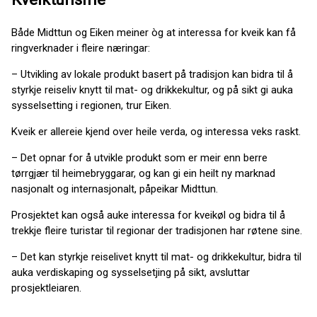
Både Midttun og Eiken meiner òg at interessa for kveik kan få
ringverknader i fleire næringar:
– Utvikling av lokale produkt basert på tradisjon kan bidra til å
styrkje reiseliv knytt til mat- og drikkekultur, og på sikt gi auka
sysselsetting i regionen, trur Eiken.
Kveik er allereie kjend over heile verda, og interessa veks raskt.
– Det opnar for å utvikle produkt som er meir enn berre
tørrgjær til heimebryggarar, og kan gi ein heilt ny marknad
nasjonalt og internasjonalt, påpeikar Midttun.
Prosjektet kan også auke interessa for kveikøl og bidra til å
trekkje fleire turistar til regionar der tradisjonen har røtene sine.
– Det kan styrkje reiselivet knytt til mat- og drikkekultur, bidra til
auka verdiskaping og sysselsetjing på sikt, avsluttar
prosjektleiaren.