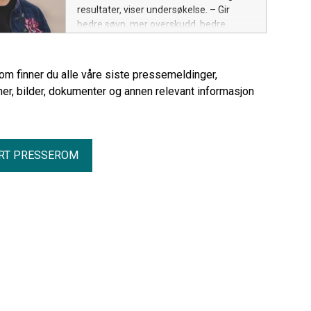
resultater, viser undersøkelse. – Gir
bedre søvn, mer overskudd, bedre
hjernehelse og redusert risiko for
sykdom, mener lege.
rom finner du alle våre siste pressemeldinger,
er, bilder, dokumenter og annen relevant informasjon
RT PRESSEROM