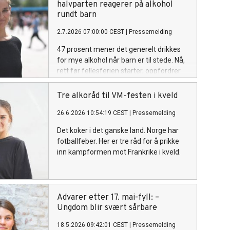
halvparten reagerer på alkohol
rundt barn
2.7.2026 07:00:00 CEST
|
Pressemelding
47 prosent mener det generelt drikkes
for mye alkohol når barn er til stede. Nå,
rett før fellesferien starter, oppfordrer
Av-og-til voksne til å være bevisste på
hvor mye de drikker sammen med barn.
Tre alkoråd til VM-festen i kveld
26.6.2026 10:54:19 CEST
|
Pressemelding
Det koker i det ganske land. Norge har
fotballfeber. Her er tre råd for å prikke
inn kampformen mot Frankrike i kveld.
Advarer etter 17. mai-fyll: –
Ungdom blir svært sårbare
18.5.2026 09:42:01 CEST
|
Pressemelding