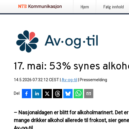
Hjem
Følg innhold
17. mai: 53% synes alkoho
14.5.2026 07:32:12 CEST
|
Av-og-til
|
Pressemelding
Del
– Nasjonaldagen er blitt for alkoholmarinert. Det e
mange drikker alkohol allerede til frokost, sier ge
Av-og-til.