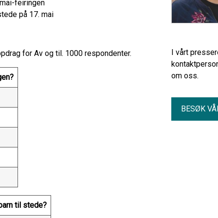
 mai-feiringen
stede på 17. mai
I vårt presse
drag for Av og til. 1000 respondenter.
kontaktperson
om oss.
ngen?
BESØK VÅ
arn til stede?