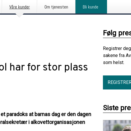
Våre kunder
Om tjenesten
Bli kunde
Følg pre
Registrer deg
sakene fra Av
som helst.
l har for stor plass
REGISTRE
Siste pr
r et paradoks at barnas dag er den dagen
neralsekretær i alkovettorganisasjonen