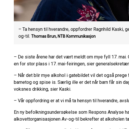
– Ta hensyn til hverandre, oppfordrer Ragnhild Kaski, 
og-til.
Thomas Brun, NTB Kommunikasjon
– De siste årene har det vært meldt om mye fyll 17. mai. 
en for stor plass i 17. mai-feiringen, sier generalsekretær
– Når det blir mye alkohol i gatebildet vil det også prege f
barnetog og spise is. Særlig ille er det når barn får sin da
voksnes drikking, sier Kaski.
– Vår oppfordring er at vi må ta hensyn til hverandre, avsl
En ny befolkningsundersøkelse som Respons Analyse ha
alkovettorganisasjonen Av-og-til bekrefter at alkoholen t