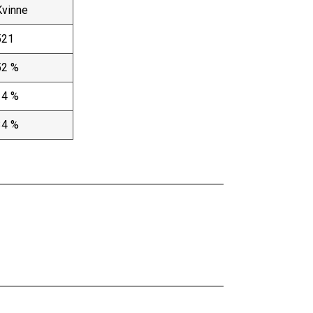
Kvinne
521
52 %
14 %
34 %