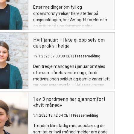
Etter meldinger om fyll og
ordensforstyrrelser flere steder på
nasjonaldagen, ber Av-og-til foreldre ta
en prat med ungdommene sine.
Hvit januar: – Ikke gi opp selv om
du sprakk i helga
19.1.2026 07:30:00 CET
|
Pressemelding
Den tredje mandagen i januar omtales
ofte som «årets verste dag», fordi
motivasjonen svikter og gamle vaner lett
tar over etter nyttår. – Helsegevinsten
forsvinner ikke selv om du drakk i helga,
sier generalsekretær Ragnhild Kaski i
1 av 3 nordmenn har gjennomført
alkovettorganisasjonen Av-og-til.
«hvit måned»
1.1.2026 13:42:04 CET
|
Pressemelding
Trenden blir stadig mer populær og de
som tar en hvit måned melder om gode