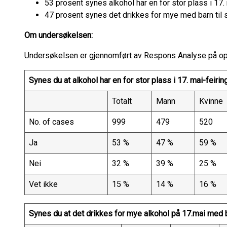
53 prosent synes alkohol har en for stor plass i 17.
47 prosent synes det drikkes for mye med barn til 
Om undersøkelsen:
Undersøkelsen er gjennomført av Respons Analyse på opp
Synes du at alkohol har en for stor plass i 17. mai-feiri
Totalt
Mann
Kvinne
No. of cases
999
479
520
Ja
53 %
47 %
59 %
Nei
32 %
39 %
25 %
Vet ikke
15 %
14 %
16 %
Synes du at det drikkes for mye alkohol på 17.mai med b