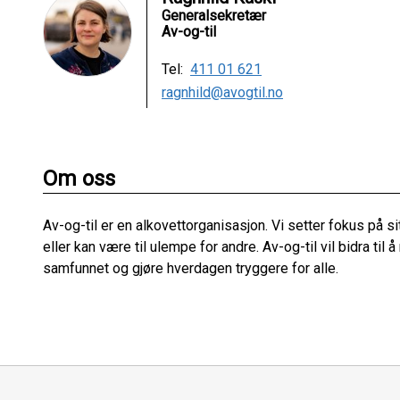
Generalsekretær
Av-og-til
Tel:
411 01 621
ragnhild@avogtil.no
Om oss
Av-og-til er en alkovettorganisasjon. Vi setter fokus på si
eller kan være til ulempe for andre. Av-og-til vil bidra til
samfunnet og gjøre hverdagen tryggere for alle.