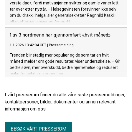
verste dag», fordi motivasjonen svikter og gamle vaner lett
tar over etter nyttår. – Helsegevinsten forsvinner ikke selv
om du drakk i helga, sier generalsekretær Ragnhild Kaski i
alkovettorganisasjonen Av-og-til.
1 av 3 nordmenn har gjennomført «hvit måned»
1.1.2026 13:42:04 CET
|
Pressemelding
Trenden blir stadig mer populær og de som tar en hvit
måned melder om gode resultater, viser undersøkelse. – Gir
bedre søvn, mer overskudd, bedre hjernehelse og redusert
risiko for sykdom, mener lege.
I vårt presserom finner du alle våre siste pressemeldinger,
kontaktpersoner, bilder, dokumenter og annen relevant
informasjon om oss.
BESØK VÅRT PRESSEROM