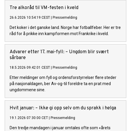
Tre alkoråd til VM-festen i kveld
26.6.2026 10:54:19 CEST
|
Pressemelding
Det koker i det ganske land. Norge har fotballfeber. Her er tre
råd for å prikke inn kampformen mot Frankrike i kveld.
Advarer etter 17. mai-fyll: – Ungdom blir svært
sårbare
18.5.2026 09:42:01 CEST
|
Pressemelding
Etter meldinger om fyll og ordensforstyrrelser flere steder
på nasjonaldagen, ber Av-og-til foreldre ta en prat med
ungdommene sine.
Hvit januar: – Ikke gi opp selv om du sprakk i helga
19.1.2026 07:30:00 CET
|
Pressemelding
Den tredje mandagen i januar omtales ofte som «årets