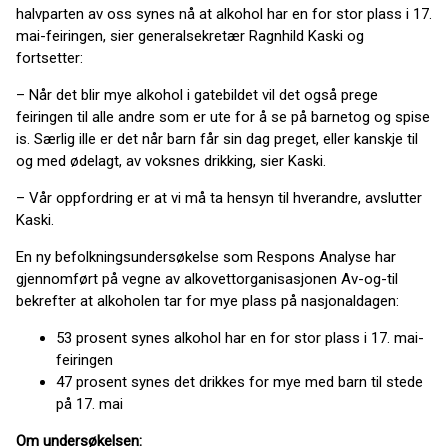
halvparten av oss synes nå at alkohol har en for stor plass i 17.
mai-feiringen, sier generalsekretær Ragnhild Kaski og
fortsetter:
– Når det blir mye alkohol i gatebildet vil det også prege
feiringen til alle andre som er ute for å se på barnetog og spise
is. Særlig ille er det når barn får sin dag preget, eller kanskje til
og med ødelagt, av voksnes drikking, sier Kaski.
– Vår oppfordring er at vi må ta hensyn til hverandre, avslutter
Kaski.
En ny befolkningsundersøkelse som Respons Analyse har
gjennomført på vegne av alkovettorganisasjonen Av-og-til
bekrefter at alkoholen tar for mye plass på nasjonaldagen:
53 prosent synes alkohol har en for stor plass i 17. mai-
feiringen
47 prosent synes det drikkes for mye med barn til stede
på 17. mai
Om undersøkelsen: