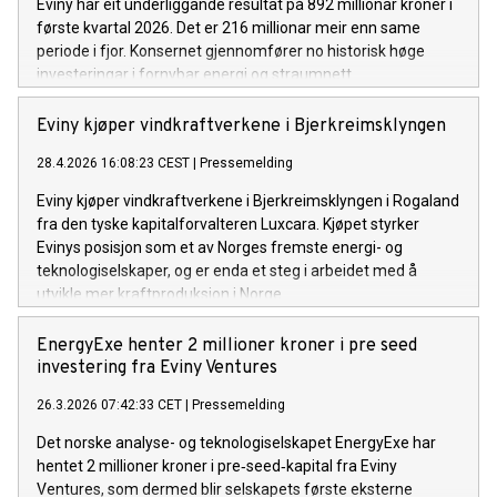
Eviny har eit underliggande resultat på 892 millionar kroner i
første kvartal 2026. Det er 216 millionar meir enn same
periode i fjor. Konsernet gjennomfører no historisk høge
investeringar i fornybar energi og straumnett.
Eviny kjøper vindkraftverkene i Bjerkreimsklyngen
28.4.2026 16:08:23 CEST
|
Pressemelding
Eviny kjøper vindkraftverkene i Bjerkreimsklyngen i Rogaland
fra den tyske kapitalforvalteren Luxcara. Kjøpet styrker
Evinys posisjon som et av Norges fremste energi- og
teknologiselskaper, og er enda et steg i arbeidet med å
utvikle mer kraftproduksjon i Norge.
EnergyExe henter 2 millioner kroner i pre seed
investering fra Eviny Ventures
26.3.2026 07:42:33 CET
|
Pressemelding
Det norske analyse- og teknologiselskapet EnergyExe har
hentet 2 millioner kroner i pre‑seed‑kapital fra Eviny
Ventures, som dermed blir selskapets første eksterne