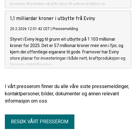
investor. Kapitalen skal brukes til videreutvikling av
selskapets data- og analyseplattform samt
kommersialisering av løsninger rettet mot
1,1 milliardar kroner i utbytte frå Eviny
vindkraftindustrien.
20.2.2026 12:01:42 CET
|
Pressemelding
Styret i Eviny legg til grunn eit utbytte på 1 103 millionar
kroner for 2025. Det er 57 millionar kroner meir enn i fjor, og
kjem dei offentlege eigarane til gode. Framover har Eviny
store planar for investeringar i både nett, kraftproduksjon og
lønsam elektrifisering.
I vårt presserom finner du alle våre siste pressemeldinger,
kontaktpersoner, bilder, dokumenter og annen relevant
informasjon om oss.
BESØK VÅRT PRESSEROM