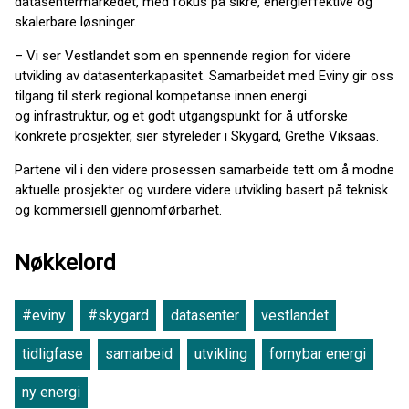
datasentermarkedet, med fokus på sikre, energieffektive og
skalerbare løsninger.
– Vi ser Vestlandet som en spennende region for videre
utvikling av datasenterkapasitet. Samarbeidet med Eviny gir oss
tilgang til sterk regional kompetanse innen energi
og infrastruktur, og et godt utgangspunkt for å utforske
konkrete prosjekter, sier styreleder i Skygard, Grethe Viksaas.
Partene vil i den videre prosessen samarbeide tett om å modne
aktuelle prosjekter og vurdere videre utvikling basert på teknisk
og kommersiell gjennomførbarhet.
Nøkkelord
#eviny
#skygard
datasenter
vestlandet
tidligfase
samarbeid
utvikling
fornybar energi
ny energi