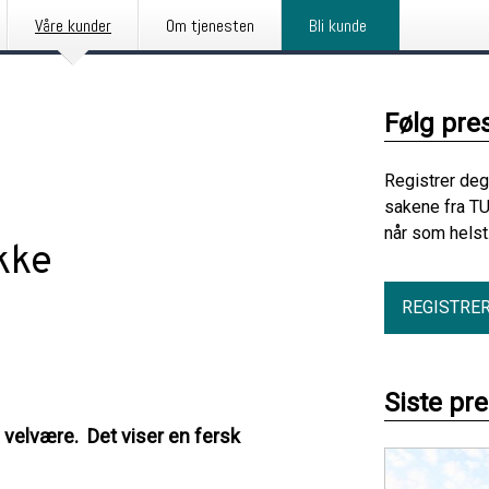
Våre kunder
Om tjenesten
Bli kunde
Følg pre
Registrer deg
sakene fra TU
når som helst
kke
REGISTRE
Siste pr
velvære. Det viser en fersk