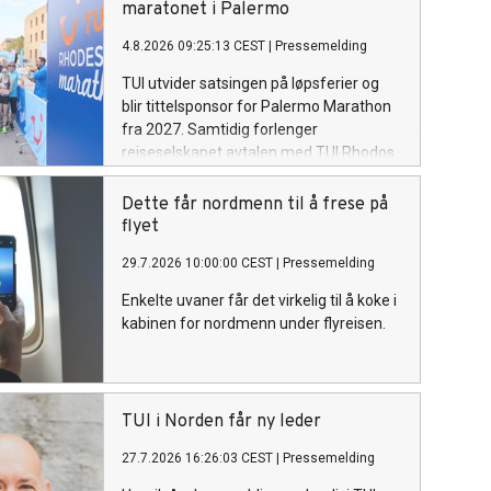
maratonet i Palermo
4.8.2026 09:25:13 CEST
|
Pressemelding
TUI utvider satsingen på løpsferier og
blir tittelsponsor for Palermo Marathon
fra 2027. Samtidig forlenger
reiseselskapet avtalen med TUI Rhodos
Maraton til 2030.
Dette får nordmenn til å frese på
flyet
29.7.2026 10:00:00 CEST
|
Pressemelding
Enkelte uvaner får det virkelig til å koke i
kabinen for nordmenn under flyreisen.
TUI i Norden får ny leder
27.7.2026 16:26:03 CEST
|
Pressemelding