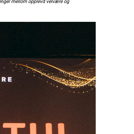
nger mellom opplevd velvære og