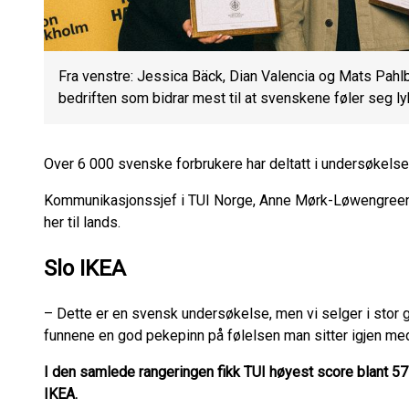
Fra venstre: Jessica Bäck, Dian Valencia og Mats Pahlb
bedriften som bidrar mest til at svenskene føler seg ly
Over 6 000 svenske forbrukere har deltatt i undersøkelse
Kommunikasjonssjef i TUI Norge, Anne Mørk-Løwengreen,
her til lands.
Slo IKEA
– Dette er en svensk undersøkelse, men vi selger i stor 
funnene en god pekepinn på følelsen man sitter igjen med 
I den samlede rangeringen fikk TUI høyest score blant 57
IKEA.