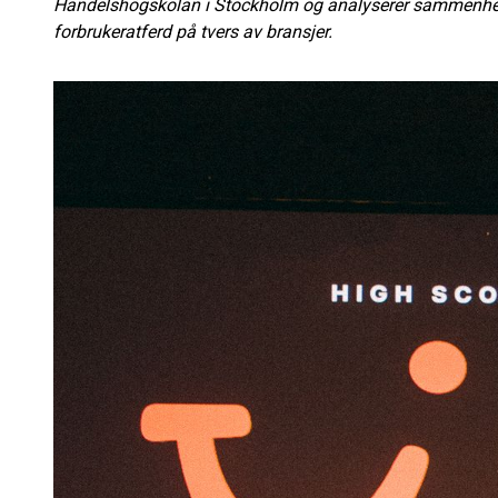
Handelshögskolan i Stockholm og analyserer sammenhe
forbrukeratferd på tvers av bransjer.