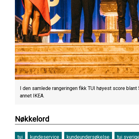
I den samlede rangeringen fikk TUI høyest score blant 
annet IKEA.
Nøkkelord
tui
kundeservice
kundeundersøkelse
tui sverig