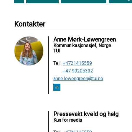
Kontakter
Anne Mørk-Løwengreen
Kommunikasjonssjef, Norge
TUI
Tel:
+4721415559
+47 99205332
anne.lowengreen@tui.no
Pressevakt kveld og helg
Kun for media