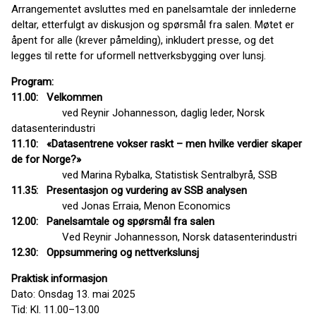
Arrangementet avsluttes med en panelsamtale der innlederne
deltar, etterfulgt av diskusjon og spørsmål fra salen. Møtet er
åpent for alle (krever påmelding), inkludert presse, og det
legges til rette for uformell nettverksbygging over lunsj.
Program:
11.00: Velkommen
ved Reynir Johannesson, daglig leder, Norsk
datasenterindustri
11.10: «Datasentrene vokser raskt – men hvilke verdier skaper
de for Norge?»
ved Marina Rybalka, Statistisk Sentralbyrå, SSB
11.35: Presentasjon og vurdering av SSB analysen
ved Jonas Erraia, Menon Economics
12.00: Panelsamtale og spørsmål fra salen
Ved Reynir Johannesson, Norsk datasenterindustri
12.30: Oppsummering og nettverkslunsj
Praktisk informasjon
Dato: Onsdag 13. mai 2025
Tid: Kl. 11.00–13.00