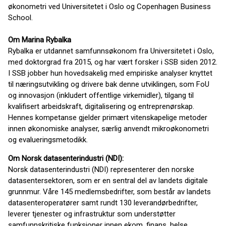
økonometri ved Universitetet i Oslo og Copenhagen Business
School.
Om Marina Rybalka
Rybalka er utdannet samfunnsøkonom fra Universitetet i Oslo,
med doktorgrad fra 2015, og har vært forsker i SSB siden 2012.
I SSB jobber hun hovedsakelig med empiriske analyser knyttet
til næringsutvikling og drivere bak denne utviklingen, som FoU
og innovasjon (inkludert offentlige virkemidler), tilgang til
kvalifisert arbeidskraft, digitalisering og entreprenørskap.
Hennes kompetanse gjelder primært vitenskapelige metoder
innen økonomiske analyser, særlig anvendt mikroøkonometri
og evalueringsmetodikk.
Om Norsk datasenterindustri (NDI):
Norsk datasenterindustri (NDI) representerer den norske
datasentersektoren, som er en sentral del av landets digitale
grunnmur. Våre 145 medlemsbedrifter, som består av landets
datasenteroperatører samt rundt 130 leverandørbedrifter,
leverer tjenester og infrastruktur som understøtter
samfunnskritiske funksjoner innen ekom, finans, helse,