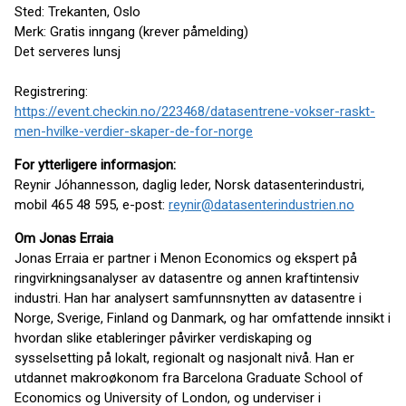
Sted: Trekanten, Oslo
Merk: Gratis inngang (krever påmelding)
Det serveres lunsj
Registrering:
https://event.checkin.no/223468/datasentrene-vokser-raskt-
men-hvilke-verdier-skaper-de-for-norge
For ytterligere informasjon:
Reynir Jóhannesson, daglig leder, Norsk datasenterindustri,
mobil 465 48 595, e-post:
reynir@datasenterindustrien.no
Om Jonas Erraia
Jonas Erraia er partner i Menon Economics og ekspert på
ringvirkningsanalyser av datasentre og annen kraftintensiv
industri. Han har analysert samfunnsnytten av datasentre i
Norge, Sverige, Finland og Danmark, og har omfattende innsikt i
hvordan slike etableringer påvirker verdiskaping og
sysselsetting på lokalt, regionalt og nasjonalt nivå. Han er
utdannet makroøkonom fra Barcelona Graduate School of
Economics og University of London, og underviser i