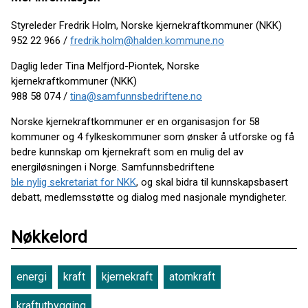
Styreleder Fredrik Holm, Norske kjernekraftkommuner (NKK)
952 22 966 /
fredrik.holm@halden.kommune.no
Daglig leder Tina Melfjord-Piontek, Norske
kjernekraftkommuner (NKK)
988 58 074 /
tina@samfunnsbedriftene.no
Norske kjernekraftkommuner er en organisasjon for 58
kommuner og 4 fylkeskommuner som ønsker å utforske og få
bedre kunnskap om kjernekraft som en mulig del av
energiløsningen i Norge. Samfunnsbedriftene
ble nylig sekretariat for NKK
, og skal bidra til kunnskapsbasert
debatt, medlemsstøtte og dialog med nasjonale myndigheter.
Nøkkelord
energi
kraft
kjernekraft
atomkraft
kraftutbygging