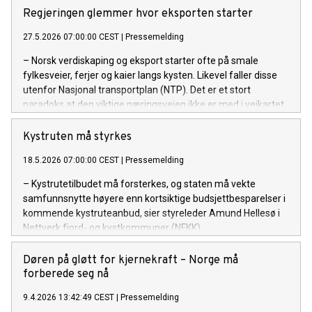
Regjeringen glemmer hvor eksporten starter
27.5.2026 07:00:00 CEST
|
Pressemelding
– Norsk verdiskaping og eksport starter ofte på smale
fylkesveier, ferjer og kaier langs kysten. Likevel faller disse
utenfor Nasjonal transportplan (NTP). Det er et stort
paradoks at den viktige næringsveien ikke er med i veikartet.
Kystruten må styrkes
18.5.2026 07:00:00 CEST
|
Pressemelding
– Kystrutetilbudet må forsterkes, og staten må vekte
samfunnsnytte høyere enn kortsiktige budsjettbesparelser i
kommende kystruteanbud, sier styreleder Amund Hellesø i
Nettverk fjord- og kystkommuner (NFKK).
Døren på gløtt for kjernekraft – Norge må
forberede seg nå
9.4.2026 13:42:49 CEST
|
Pressemelding