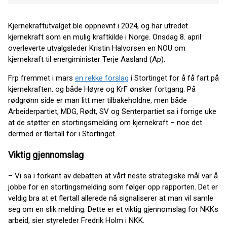
Kjernekraftutvalget ble oppnevnt i 2024, og har utredet
kjernekraft som en mulig kraftkilde i Norge. Onsdag 8. april
overleverte utvalgsleder Kristin Halvorsen en NOU om
kjernekraft til energiminister Terje Aasland (Ap).
Frp fremmet i mars
en rekke forslag
i Stortinget for å få fart på
kjernekraften, og både Høyre og KrF ønsker fortgang. På
rødgrønn side er man litt mer tilbakeholdne, men både
Arbeiderpartiet, MDG, Rødt, SV og Senterpartiet sa i forrige uke
at de støtter en stortingsmelding om kjernekraft – noe det
dermed er flertall for i Stortinget.
Viktig gjennomslag
– Vi sa i forkant av debatten at vårt neste strategiske mål var å
jobbe for en stortingsmelding som følger opp rapporten. Det er
veldig bra at et flertall allerede nå signaliserer at man vil samle
seg om en slik melding. Dette er et viktig gjennomslag for NKKs
arbeid, sier styreleder Fredrik Holm i NKK.