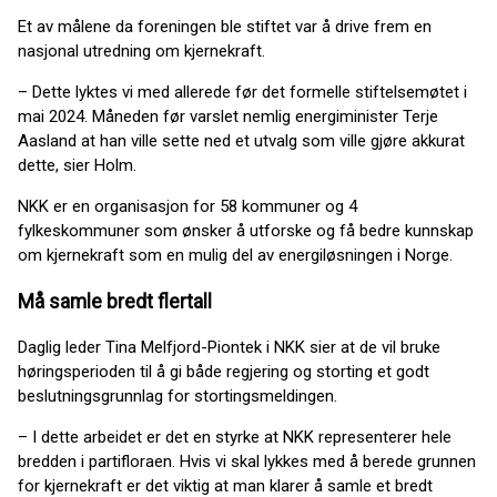
Et av målene da foreningen ble stiftet var å drive frem en
nasjonal utredning om kjernekraft.
– Dette lyktes vi med allerede før det formelle stiftelsemøtet i
mai 2024. Måneden før varslet nemlig energiminister Terje
Aasland at han ville sette ned et utvalg som ville gjøre akkurat
dette, sier Holm.
NKK er en organisasjon for 58 kommuner og 4
fylkeskommuner som ønsker å utforske og få bedre kunnskap
om kjernekraft som en mulig del av energiløsningen i Norge.
Må samle bredt flertall
Daglig leder Tina Melfjord-Piontek i NKK sier at de vil bruke
høringsperioden til å gi både regjering og storting et godt
beslutningsgrunnlag for stortingsmeldingen.
– I dette arbeidet er det en styrke at NKK representerer hele
bredden i partifloraen. Hvis vi skal lykkes med å berede grunnen
for kjernekraft er det viktig at man klarer å samle et bredt