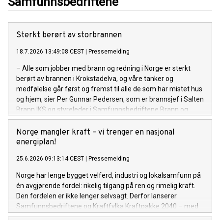
Samfunnsbedriftene
Sterkt berørt av storbrannen
18.7.2026 13:49:08 CEST
|
Pressemelding
– Alle som jobber med brann og redning i Norge er sterkt
berørt av brannen i Krokstadelva, og våre tanker og
medfølelse går først og fremst til alle de som har mistet hus
og hjem, sier Per Gunnar Pedersen, som er brannsjef i Salten
Brann IKS og styreleder i Samfunnsbedriftene Brann og
redning.
Norge mangler kraft – vi trenger en nasjonal
energiplan!
25.6.2026 09:13:14 CEST
|
Pressemelding
Norge har lenge bygget velferd, industri og lokalsamfunn på
én avgjørende fordel: rikelig tilgang på ren og rimelig kraft.
Den fordelen er ikke lenger selvsagt. Derfor lanserer
Samfunnsbedriftene og Kraftfylka Kraftpakke 2040 – med
krav om en nasjonal energiplan.