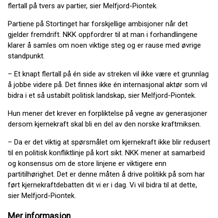
flertall på tvers av partier, sier Melfjord-Piontek.
Partiene på Stortinget har forskjellige ambisjoner når det
gjelder fremdrift. NKK oppfordrer til at man i forhandlingene
klarer å samles om noen viktige steg og er rause med øvrige
standpunkt.
– Et knapt flertall på én side av streken vil ikke være et grunnlag
å jobbe videre på. Det finnes ikke én internasjonal aktør som vil
bidra i et så ustabilt politisk landskap, sier Melfjord-Piontek.
Hun mener det krever en forpliktelse på vegne av generasjoner
dersom kjernekraft skal bli en del av den norske kraftmiksen.
– Da er det viktig at spørsmålet om kjernekraft ikke blir redusert
til en politisk konfliktlinje på kort sikt. NKK mener at samarbeid
og konsensus om de store linjene er viktigere enn
partitilhørighet. Det er denne måten å drive politikk på som har
ført kjernekraftdebatten dit vi er i dag. Vi vil bidra til at dette,
sier Melfjord-Piontek.
Mer informasjon