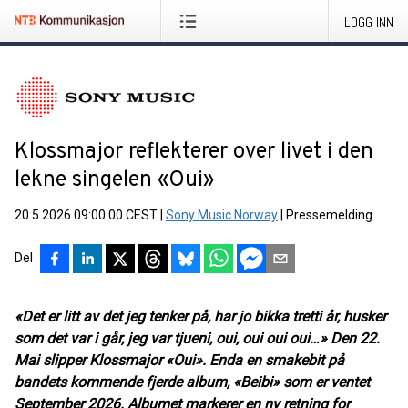
LOGG INN
Klossmajor reflekterer over livet i den
lekne singelen «Oui»
20.5.2026 09:00:00 CEST
|
Sony Music Norway
|
Pressemelding
Del
«Det er litt av det jeg tenker på, har jo bikka tretti år, husker
som det var i går, jeg var tjueni, oui, oui oui oui…» Den 22.
Mai slipper Klossmajor «Oui». Enda en smakebit på
bandets kommende fjerde album, «Beibi» som er ventet
September 2026. Albumet markerer en ny retning for