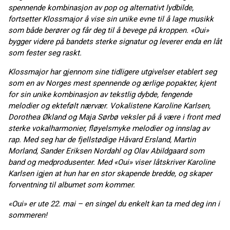
spennende kombinasjon av pop og alternativt lydbilde,
fortsetter Klossmajor å vise sin unike evne til å lage musikk
som både berører og får deg til å bevege på kroppen. «Oui»
bygger videre på bandets sterke signatur og leverer enda en låt
som fester seg raskt.
Klossmajor har gjennom sine tidligere utgivelser etablert seg
som en av Norges mest spennende og ærlige popakter, kjent
for sin unike kombinasjon av tekstlig dybde, fengende
melodier og ektefølt nærvær. Vokalistene Karoline Karlsen,
Dorothea Økland og Maja Sørbø veksler på å være i front med
sterke vokalharmonier, fløyelsmyke melodier og innslag av
rap. Med seg har de fjellstødige Håvard Ersland, Martin
Morland, Sander Eriksen Nordahl og Olav Abildgaard som
band og medprodusenter. Med «Oui» viser låtskriver Karoline
Karlsen igjen at hun har en stor skapende bredde, og skaper
forventning til albumet som kommer.
«Oui» er ute 22. mai – en singel du enkelt kan ta med deg inn i
sommeren!