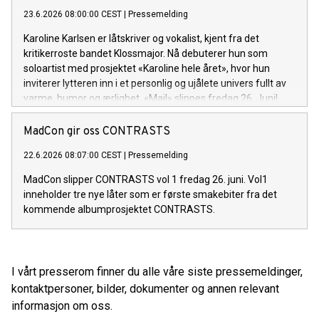
23.6.2026 08:00:00 CEST
|
Pressemelding
Karoline Karlsen er låtskriver og vokalist, kjent fra det
kritikerroste bandet Klossmajor. Nå debuterer hun som
soloartist med prosjektet «Karoline hele året», hvor hun
inviterer lytteren inn i et personlig og ujålete univers fullt av
varme, humor og ærlighet. «Mail» slippes fredag 26. Juni!
MadCon gir oss CONTRASTS
22.6.2026 08:07:00 CEST
|
Pressemelding
MadCon slipper CONTRASTS vol 1 fredag 26. juni. Vol1
inneholder tre nye låter som er første smakebiter fra det
kommende albumprosjektet CONTRASTS.
I vårt presserom finner du alle våre siste pressemeldinger,
kontaktpersoner, bilder, dokumenter og annen relevant
informasjon om oss.