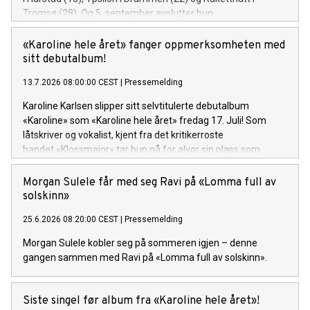
Tromsø (28). Og 5. september avslutter hun
festivalsesongen med Spirefest i Ålesund.
«Karoline hele året» fanger oppmerksomheten med
sitt debutalbum!
13.7.2026 08:00:00 CEST
|
Pressemelding
Karoline Karlsen slipper sitt selvtitulerte debutalbum
«Karoline» som «Karoline hele året» fredag 17. Juli! Som
låtskriver og vokalist, kjent fra det kritikerroste
bandet «Klossmajor» tar hun nå for alvor sin plass som
soloartist. Lytteren inviteres inn i et personlig og ujålete
univers fullt av varme, humor og ærlighet.
Morgan Sulele får med seg Ravi på «Lomma full av
solskinn»
25.6.2026 08:20:00 CEST
|
Pressemelding
Morgan Sulele kobler seg på sommeren igjen – denne
gangen sammen med Ravi på «Lomma full av solskinn».
Siste singel før album fra «Karoline hele året»!