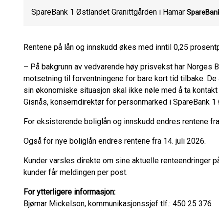
SpareBank 1 Østlandet Granittgården i Hamar
SpareBank
Rentene på lån og innskudd økes med inntil 0,25 prosent
– På bakgrunn av vedvarende høy prisvekst har Norges Ba
motsetning til forventningene for bare kort tid tilbake. D
sin økonomiske situasjon skal ikke nøle med å ta kontakt 
Gisnås, konserndirektør for personmarked i SpareBank 1 
For eksisterende boliglån og innskudd endres rentene fra 
Også for nye boliglån endres rentene fra 14. juli 2026.
Kunder varsles direkte om sine aktuelle renteendringer p
kunder får meldingen per post.
For ytterligere informasjon:
Bjørnar Mickelson, kommunikasjonssjef tlf.: 450 25 376