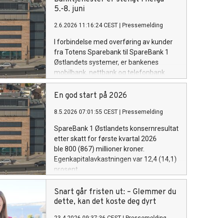
5.-8. juni
2.6.2026 11:16:24 CEST
|
Pressemelding
I forbindelse med overføring av kunder
fra Totens Sparebank til SpareBank 1
Østlandets systemer, er bankenes
mobilbank, nettbank og telefonbank
stengt 5. - 8. juni. Banken ber derfor sine
rundt 470 000 privat- og bedriftskunder
En god start på 2026
om å forberede seg.
8.5.2026 07:01:55 CEST
|
Pressemelding
SpareBank 1 Østlandets konsernresultat
etter skatt for første kvartal 2026
ble 800 (867) millioner kroner.
Egenkapitalavkastningen var 12,4 (14,1)
prosent.
Snart går fristen ut: – Glemmer du
dette, kan det koste deg dyrt