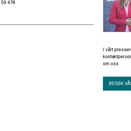
8 59 478
I vårt presse
kontaktperson
om oss.
BESØK VÅ