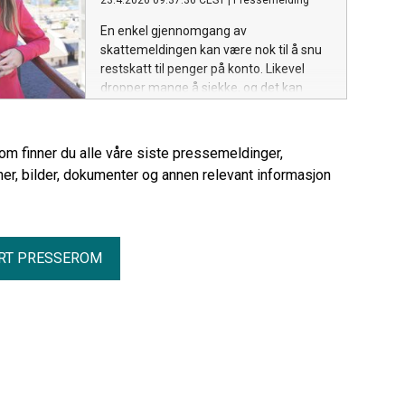
23.4.2026 09:37:36 CEST
|
Pressemelding
En enkel gjennomgang av
skattemeldingen kan være nok til å snu
restskatt til penger på konto. Likevel
dropper mange å sjekke, og det kan
koste dyrt.
rom finner du alle våre siste pressemeldinger,
er, bilder, dokumenter og annen relevant informasjon
RT PRESSEROM