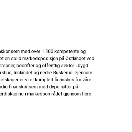
bankkonsern med over 1 300 kompetente og
et en solid markedsposisjon på Østlandet ved
ersoner, bedrifter og offentlig sektor i bygd
kershus, Innlandet og nedre Buskerud. Gjennom
lskaper er vi et komplett finanshus for våre
endig finanskonsern med dype røtter på
 verdiskaping i markedsområdet gjennom flere