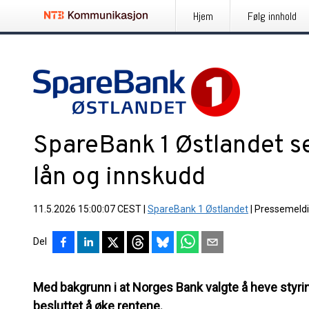
Hjem
Følg innhold
SpareBank 1 Østlandet s
lån og innskudd
11.5.2026 15:00:07 CEST
|
SpareBank 1 Østlandet
|
Pressemeld
Del
Med bakgrunn i at Norges Bank valgte å heve styri
besluttet å øke rentene.