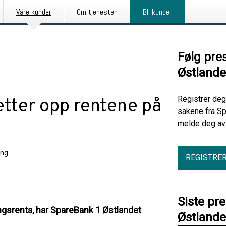
Våre kunder
Om tjenesten
Bli kunde
Følg pre
Østlande
Registrer deg
etter opp rentene på
sakene fra Sp
melde deg av 
ing
REGISTRE
Siste pr
ngsrenta, har SpareBank 1 Østlandet
Østlande