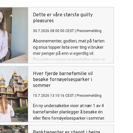
Dette er våre største guilty
pleasures
30.7.2026 08:00:00 CEST
|
Pressemelding
Abonnementer, godteri, mat på farten
og snus topper lista over ting vi bruker
mer penger på enn vi egentlig vil.
Privatøkonomens regnestykke viser at
det kan være flere titalls tusen å spare i
året.
Hver fjerde barnefamilie vil
besøke fornøyelsesparker i
sommer
15.7.2026 13:10:16 CEST
|
Pressemelding
En ny undersøkelse viser at nær 1 av 4
barnefamilier planlegger å besøke én
eller flere fornøyelsesparker i sommer.
Banktjenester er stengt i helga