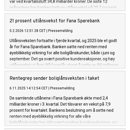
var ved kvartalsslutt 34,8 milliarder kroner. De siste 12
månedene har banken hatt en utlånsvekst på 20,2 prosent.
21 prosent utlånsvekst for Fana Sparebank
5.2.2026 12:51:28 CET
|
Pressemelding
Utlånsveksten fortsatte i fjerde kvartal, og 2025 ble et godt
år for Fana Sparebank. Banken satte ned renten med
øyeblikkelig virkning for alle boliglånskunder, både i juni og
september. Det ga svært positive kundereaksjoner, og høy
utlånsvekst ut året. Nå foreslår styret å sette av 84 millioner
kroner til kundeutbytte, og 153 millioner kroner til bankens
gavefond.
Rentegrep sender boliglånsveksten i taket
6.11.2025 14:12:54 CET
|
Pressemelding
De samlende utlånene i Fana Sparebank økte med 2,4
milliarder kroner i 3. kvartal. Det tilsvarer en vekst på 7,9
prosent for kvartalet. Bankens beslutning om å sette ned
renten med øyeblikkelig virkning for alle våre
boliglånskunder har gitt svært positive kundereaksjoner, og
høy utlånsvekst.