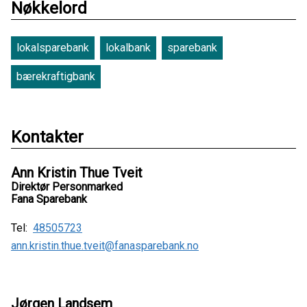
Nøkkelord
lokalsparebank
lokalbank
sparebank
bærekraftigbank
Kontakter
Ann Kristin Thue Tveit
Direktør Personmarked
Fana Sparebank
Tel:
48505723
ann.kristin.thue.tveit@fanasparebank.no
Jørgen Landsem