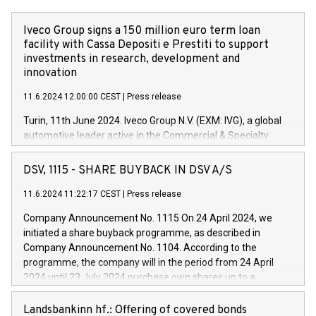
Iveco Group signs a 150 million euro term loan
facility with Cassa Depositi e Prestiti to support
investments in research, development and
innovation
11.6.2024 12:00:00 CEST
|
Press release
Turin, 11th June 2024. Iveco Group N.V. (EXM: IVG), a global
automotive leader active in the Commercial & Specialty
Vehicles, Powertrain and related Financial Services arenas,
has successfully signed a term loan facility of 150 million
DSV, 1115 - SHARE BUYBACK IN DSV A/S
euros with Cassa Depositi e Prestiti (CDP), for the creation of
new projects in Italy dedicated to research, development and
11.6.2024 11:22:17 CEST
|
Press release
innovation. In detail, through the resources made available
Company Announcement No. 1115 On 24 April 2024, we
by CDP, Iveco Group will develop innovative technologies and
initiated a share buyback programme, as described in
architectures in the field of electric propulsion and further
Company Announcement No. 1104. According to the
develop solutions for autonomous driving, digitalisation and
programme, the company will in the period from 24 April
vehicle connectivity aimed at increasing efficiency, safety,
2024 until 23 July 2024 purchase own shares up to a
driving comfort and productivity. The financed investments,
maximum value of DKK 1,000 million, and no more than
which will have a 5-year amortising profile, will be made by
1,700,000 shares, corresponding to 0.79% of the share
Landsbankinn hf.: Offering of covered bonds
Iveco Group in Italy by the end of 2025. Iveco Group N.V.