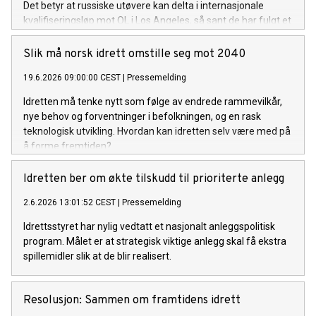
Det betyr at russiske utøvere kan delta i internasjonale
kvalifiseringsløp mot OL i Los Angeles, så sant de har fulgt et
troverdig anti-doping regime.
Slik må norsk idrett omstille seg mot 2040
19.6.2026 09:00:00 CEST
|
Pressemelding
Idretten må tenke nytt som følge av endrede rammevilkår,
nye behov og forventninger i befolkningen, og en rask
teknologisk utvikling. Hvordan kan idretten selv være med på
å forme fremtiden?
Idretten ber om økte tilskudd til prioriterte anlegg
2.6.2026 13:01:52 CEST
|
Pressemelding
Idrettsstyret har nylig vedtatt et nasjonalt anleggspolitisk
program. Målet er at strategisk viktige anlegg skal få ekstra
spillemidler slik at de blir realisert.
Resolusjon: Sammen om framtidens idrett