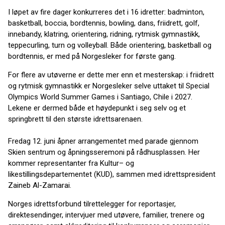
I løpet av fire dager konkurreres det i 16 idretter: badminton,
basketball, boccia, bordtennis, bowling, dans, friidrett, golf,
innebandy, klatring, orientering, ridning, rytmisk gymnastikk,
teppecurling, turn og volleyball. Både orientering, basketball og
bordtennis, er med på Norgesleker for første gang.
For flere av utøverne er dette mer enn et mesterskap: i friidrett
og rytmisk gymnastikk er Norgesleker selve uttaket til Special
Olympics World Summer Games i Santiago, Chile i 2027.
Lekene er dermed både et høydepunkt i seg selv og et
springbrett til den største idrettsarenaen.
Fredag 12. juni åpner arrangementet med parade gjennom
Skien sentrum og åpningsseremoni på rådhusplassen. Her
kommer representanter fra Kultur– og
likestillingsdepartementet (KUD), sammen med idrettspresident
Zaineb Al-Zamarai.
Norges idrettsforbund tilrettelegger for reportasjer,
direktesendinger, intervjuer med utøvere, familier, trenere og