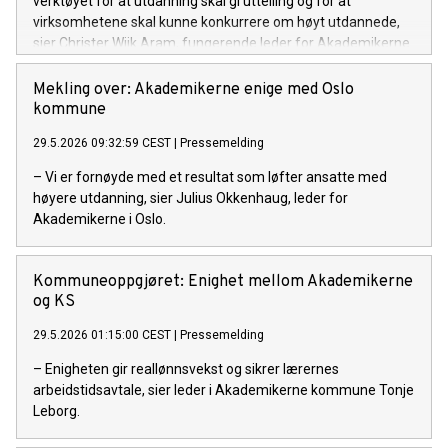
verktøyet for at utdanning skal gi uttelling og for at
virksomhetene skal kunne konkurrere om høyt utdannede,
sier Christer Wiik Aram, fungerende leder for Akademikerne
stat.
Mekling over: Akademikerne enige med Oslo
kommune
29.5.2026 09:32:59 CEST
|
Pressemelding
– Vi er fornøyde med et resultat som løfter ansatte med
høyere utdanning, sier Julius Okkenhaug, leder for
Akademikerne i Oslo.
Kommuneoppgjøret: Enighet mellom Akademikerne
og KS
29.5.2026 01:15:00 CEST
|
Pressemelding
– Enigheten gir reallønnsvekst og sikrer lærernes
arbeidstidsavtale, sier leder i Akademikerne kommune Tonje
Leborg.