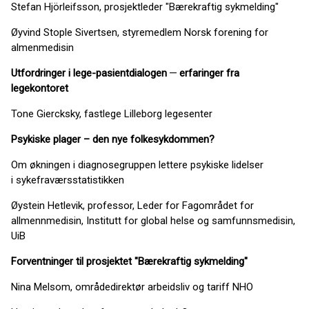
Stefan Hjörleifsson, prosjektleder ​"Bærekraftig sykmelding"
Øyvind Stople Sivertsen, styremedlem Norsk forening for
almenmedisin
Utfordringer i lege-pasientdialogen
—
erfaringer fra
legekontoret
Tone Giercksky, fastlege Lilleborg legesenter
Psykiske plager – den nye folkesykdommen?
Om økningen i diagnosegruppen lettere psykiske lidelser
i sykefraværsstatistikken
Øystein Hetlevik, professor, Leder for Fagområdet for
allmennmedisin, Institutt for global helse og samfunnsmedisin,
UiB
Forventning
er til prosjektet ​"
Bærekraftig sykmelding"
Nina Melsom, områdedirektør arbeidsliv og tariff NHO