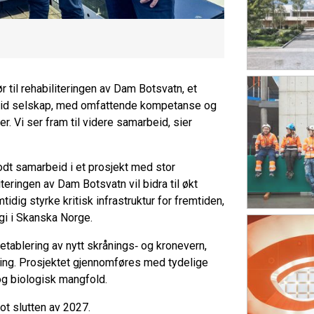
 til rehabiliteringen av Dam Botsvatn, et
 solid selskap, med omfattende kompetanse og
r. Vi ser fram til videre samarbeid, sier
t godt samarbeid i et prosjekt med stor
eringen av Dam Botsvatn vil bidra til økt
idig styrke kritisk infrastruktur for fremtiden,
gi i Skanska Norge.
etablering av nytt skrånings‑ og kronevern,
ring. Prosjektet gjennomføres med tydelige
 og biologisk mangfold.
mot slutten av 2027.