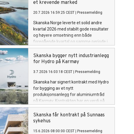
et krevende marked
20.7.2026 16:59:25 CEST
|
Pressemelding
Skanska Norge leverte et solid andre
kvartal 2026 med stabilt gode resultater
og høyere omsetning enn både
foregående kvartal og samme periode i
fjor.
Skanska bygger nytt industrianlegg
for Hydro på Karmøy
3.7.2026 16:03:18 CEST
|
Pressemelding
Skanska har signert kontrakt med Hydro
for bygging av et nytt
produksjonsanlegg for aluminiumtråd
på Karmøy. Kontrakten har en verdi på
om lag 1,1 milliarder kroner og vil bli
bokført i tredje kvartal 2026.
Skanska får kontrakt på Sunnaas
sykehus
15.6.2026 08:00:00 CEST
|
Pressemelding