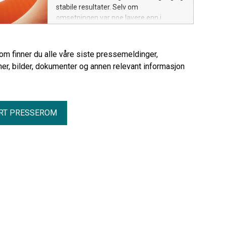
stabile resultater. Selv om
omsetningen var noe lavere enn i
samme periode i fjor, som var et
rekordkvartal, opprettholder selskapet
et høyt aktivitetsnivå og en sterk
rom finner du alle våre siste pressemeldinger,
posisjon i markedet.
er, bilder, dokumenter og annen relevant informasjon
RT PRESSEROM