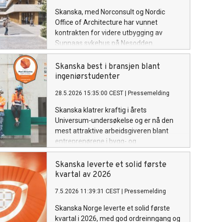
Skanska, med Norconsult og Nordic
Office of Architecture har vunnet
kontrakten for videre utbygging av
Sunnaas sykehus på Nesodden.
Prosjektet skal gi et mer moderne
rehabiliteringstilbud for pasienter fra
Skanska best i bransjen blant
hele landet.
ingeniørstudenter
28.5.2026 15:35:00 CEST
|
Pressemelding
Skanska klatrer kraftig i årets
Universum-undersøkelse og er nå den
mest attraktive arbeidsgiveren blant
entreprenørene i bygg- og
anleggsnæringen.
Skanska leverte et solid første
kvartal av 2026
7.5.2026 11:39:31 CEST
|
Pressemelding
Skanska Norge leverte et solid første
kvartal i 2026, med god ordreinngang og