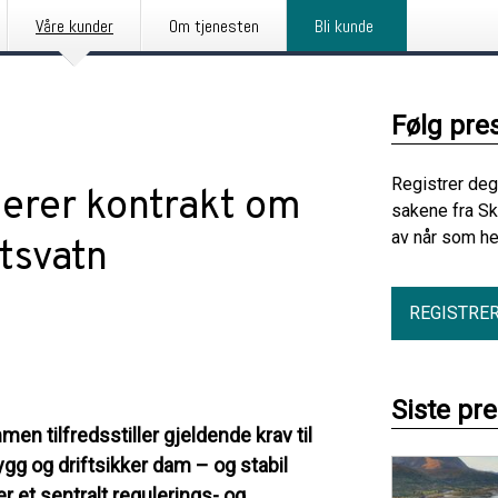
Våre kunder
Om tjenesten
Bli kunde
Følg pre
Registrer deg
nerer kontrakt om
sakene fra S
av når som he
tsvatn
REGISTRE
Siste pr
en tilfredsstiller gjeldende krav til
rygg og driftsikker dam – og stabil
r et sentralt regulerings- og