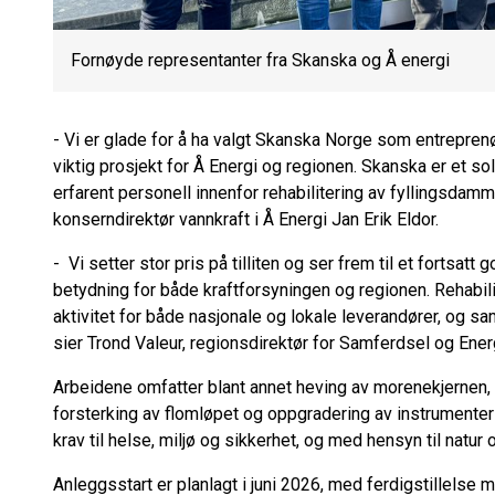
Fornøyde representanter fra Skanska og Å energi
- Vi er glade for å ha valgt Skanska Norge som entreprenør
viktig prosjekt for Å Energi og regionen. Skanska er et
erfarent personell innenfor rehabilitering av fyllingsdamme
konserndirektør vannkraft i Å Energi Jan Erik Eldor.
- Vi setter stor pris på tilliten og ser frem til et fortsat
betydning for både kraftforsyningen og regionen. Rehabilit
aktivitet for både nasjonale og lokale leverandører, og samt
sier Trond Valeur, regionsdirektør for Samferdsel og Ener
Arbeidene omfatter blant annet heving av morenekjernen, 
forsterking av flomløpet og oppgradering av instrumente
krav til helse, miljø og sikkerhet, og med hensyn til natur
Anleggsstart er planlagt i juni 2026, med ferdigstillelse 