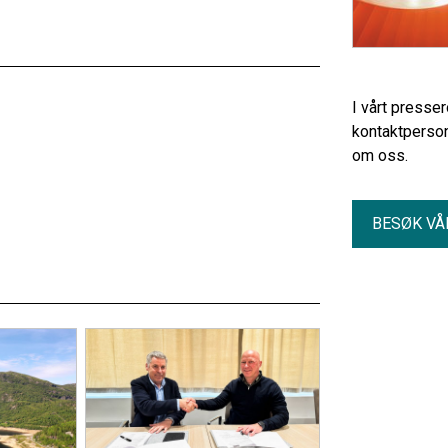
I vårt presse
kontaktperson
om oss.
BESØK VÅ