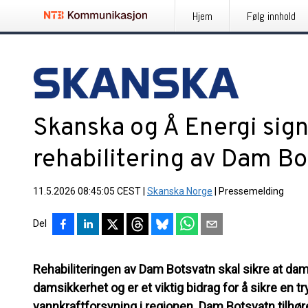
Hjem
Følg innhold
Skanska og Å Energi sig
rehabilitering av Dam Bo
11.5.2026 08:45:05 CEST
|
Skanska Norge
|
Pressemelding
Del
Rehabiliteringen av Dam Botsvatn skal sikre at damm
damsikkerhet og er et viktig bidrag for å sikre en t
vannkraftforsyning i regionen. Dam Botsvatn tilhøre