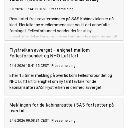
3.8.2026 11:34:08 CEST
|
Pressemelding
Resultatet fra uravstemningen på SAS Kabinavtalen er nå
klart: Flertallet av medlemmene sier nei til det anbefalte
forslaget. Fellesforbundet sender derfor ut ny
plassfratredelse for samtlige av forbundets medlemmer på
SAS Kabinavtalen.
Flystreiken avverget – enighet mellom
Fellesforbundet og NHO Luftfart
24.6.2026 15:41:15 CEST
|
Pressemelding
Etter 15 timer mekling på overtid kom Fellesforbundet og
NHO Luftfart til enighet om ny tariffavtale for de
kabinansatte i SAS. Flystreiken er dermed avverget.
Meklingen for de kabinansatte i SAS fortsetter på
overtid
24.6.2026 00:08:31 CEST
|
Pressemelding