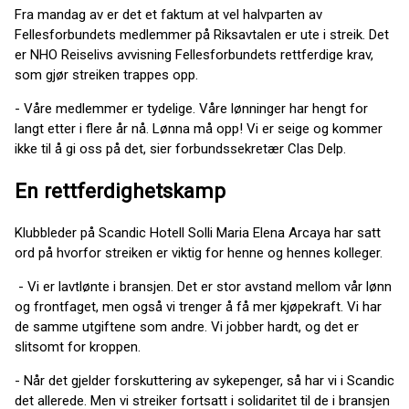
Fra mandag av er det et faktum at vel halvparten av
Fellesforbundets medlemmer på Riksavtalen er ute i streik. Det
er NHO Reiselivs avvisning Fellesforbundets rettferdige krav,
som gjør streiken trappes opp.
- Våre medlemmer er tydelige. Våre lønninger har hengt for
langt etter i flere år nå. Lønna må opp! Vi er seige og kommer
ikke til å gi oss på det, sier forbundssekretær Clas Delp.
En rettferdighetskamp
Klubbleder på Scandic Hotell Solli Maria Elena Arcaya har satt
ord på hvorfor streiken er viktig for henne og hennes kolleger.
- Vi er lavtlønte i bransjen. Det er stor avstand mellom vår lønn
og frontfaget, men også vi trenger å få mer kjøpekraft. Vi har
de samme utgiftene som andre. Vi jobber hardt, og det er
slitsomt for kroppen.
- Når det gjelder forskuttering av sykepenger, så har vi i Scandic
det allerede. Men vi streiker fortsatt i solidaritet til de i bransjen