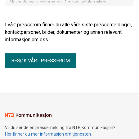
Havbruksoverenskomsten. Den nye avtalen sikrer
medlemmene en lønnsvekst og forskuttering av sykepenger
helt i tråd med frontfaget.
I vårt presserom finner du alle våre siste pressemeldinger,
kontaktpersoner, bilder, dokumenter og annen relevant
informasjon om oss.
BESØK VÅRT PRESSEROM
Vil du sende en pressemelding fra NTB Kommunikasjon?
Her finner du mer informasjon om tjenesten