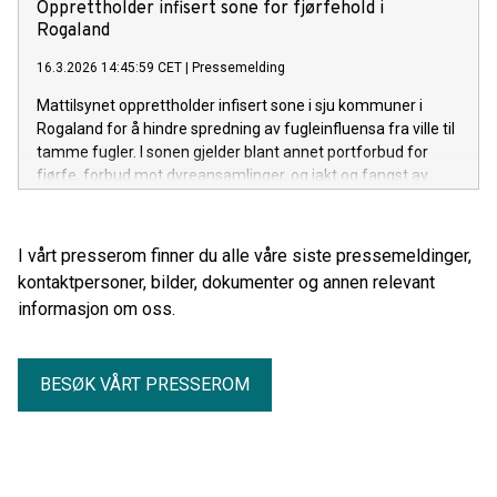
Opprettholder infisert sone for fjørfehold i
Rogaland
16.3.2026 14:45:59 CET
|
Pressemelding
Mattilsynet opprettholder infisert sone i sju kommuner i
Rogaland for å hindre spredning av fugleinfluensa fra ville til
tamme fugler. I sonen gjelder blant annet portforbud for
fjørfe, forbud mot dyreansamlinger, og jakt og fangst av
fugl.
I vårt presserom finner du alle våre siste pressemeldinger,
kontaktpersoner, bilder, dokumenter og annen relevant
informasjon om oss.
BESØK VÅRT PRESSEROM