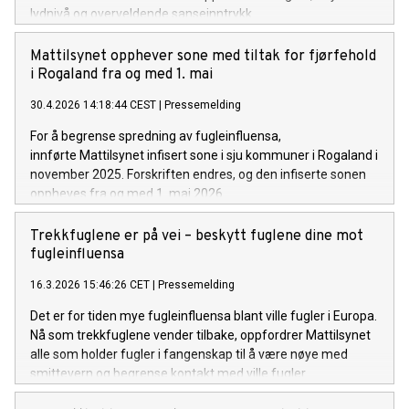
lydnivå og overveldende sanseinntrykk.
Mattilsynet opphever sone med tiltak for fjørfehold
i Rogaland fra og med 1. mai
30.4.2026 14:18:44 CEST
|
Pressemelding
For å begrense spredning av fugleinfluensa,
innførte Mattilsynet infisert sone i sju kommuner i Rogaland i
november 2025. Forskriften endres, og den infiserte sonen
oppheves fra og med 1. mai 2026.
Trekkfuglene er på vei – beskytt fuglene dine mot
fugleinfluensa
16.3.2026 15:46:26 CET
|
Pressemelding
Det er for tiden mye fugleinfluensa blant ville fugler i Europa.
Nå som trekkfuglene vender tilbake, oppfordrer Mattilsynet
alle som holder fugler i fangenskap til å være nøye med
smittevern og begrense kontakt med ville fugler.