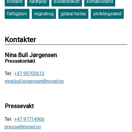
bistand
nødhjelp
bistandskutt
klimabistand
fattigdom
regnskog
global helse
utviklingsland
Kontakter
Nina Bull Jørgensen
Pressekontakt
Tel:
+47 99705615
nina.bull.jorgensen@norad.no
Pressevakt
Tel:
+47 97714966
presse@norad.no