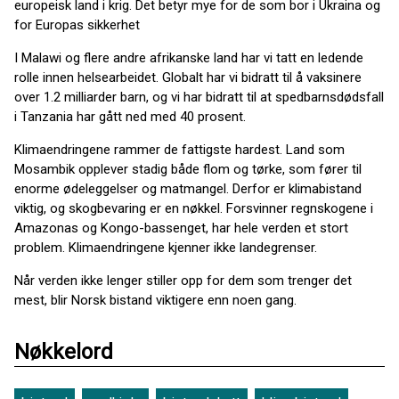
europeisk land i krig. Det betyr mye for de som bor i Ukraina og
for Europas sikkerhet
I Malawi og flere andre afrikanske land har vi tatt en ledende
rolle innen helsearbeidet. Globalt har vi bidratt til å vaksinere
over 1.2 milliarder barn, og vi har bidratt til at spedbarnsdødsfall
i Tanzania har gått ned med 40 prosent.
Klimaendringene rammer de fattigste hardest. Land som
Mosambik opplever stadig både flom og tørke, som fører til
enorme ødeleggelser og matmangel. Derfor er klimabistand
viktig, og skogbevaring er en nøkkel. Forsvinner regnskogene i
Amazonas og Kongo-bassenget, har hele verden et stort
problem. Klimaendringene kjenner ikke landegrenser.
Når verden ikke lenger stiller opp for dem som trenger det
mest, blir Norsk bistand viktigere enn noen gang.
Nøkkelord