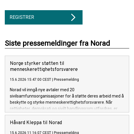
REGISTRER
Siste pressemeldinger fra Norad
Norge styrker støtten til
menneskerettighetsforsvarere
15.6.2026 15:47:00 CEST
|
Pressemelding
Norad vil inngå nye avtaler med 20
sivilsamfunnsorganisasjoner for å støtte deres arbeid med å
beskytte og styrke menneskerettighetsforsvarere. Når
rettigheter, demokrati og sivilt handlingsrom utfordres, er
det disse forsvarerne som står i front mot overgrep og
rettighetsbrudd.
Håvard Kleppa til Norad
15.6.2026 11:16:07 CEST
|
Pressemelding