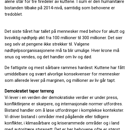
alene står for tre firedeler av kuttene. I sum er den humanitære
bistanden tilbake på 2014-nivå, samtidig som behovene er
tredoblet.
Det siste tiåret har tallet på mennesker med behov for akutt og
livsviktig nødhjelp økt fra 100 millioner til 300 millioner. Det sier
seg selv at pengene ikke strekker til. Valgene
nødhjelpsorganisasjonene må ta blir umulige. Hver krone må
snus og vendes, og det handler om liv og død.
De fattigste og mest sårbare rammes hardest. Kuttene har fått
umiddelbare og svært alvorlige konsekvenser for mennesker
som allerede lever på marginen, og millioner av liv går tapt.
Demokratiet taper terreng
Vi lever i en verden der demokratiske verdier er under press,
konfliktlinjene er skarpere, og internasjonale normer utfordres.
Bistand handler om å løse utfordringer i komplekse kontekster.
Vi driver bistand i områder med pågående eller tidligere
konflikter, i klimasårbare og kriserammede områder og i land
med autoritære styresett. Det er her behovene ofte er størst.