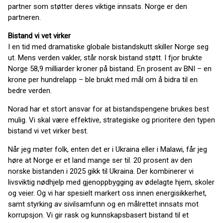
partner som støtter deres viktige innsats. Norge er den
partneren.
Bistand vi vet virker
I en tid med dramatiske globale bistandskutt skiller Norge seg
ut. Mens verden vakler, står norsk bistand støtt. I fjor brukte
Norge 58,9 milliarder kroner på bistand. En prosent av BNI – en
krone per hundrelapp – ble brukt med mål om å bidra til en
bedre verden.
Norad har et stort ansvar for at bistandspengene brukes best
mulig. Vi skal være effektive, strategiske og prioritere den typen
bistand vi vet virker best.
Når jeg møter folk, enten det er i Ukraina eller i Malawi, får jeg
høre at Norge er et land mange ser til. 20 prosent av den
norske bistanden i 2025 gikk til Ukraina. Der kombinerer vi
livsviktig nødhjelp med gjenoppbygging av ødelagte hjem, skoler
og veier. Og vi har spesielt markert oss innen energisikkerhet,
samt styrking av sivilsamfunn og en målrettet innsats mot
korrupsjon. Vi gir rask og kunnskapsbasert bistand til et