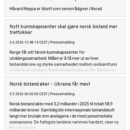
Håvard Kleppa er tilsett som seniorrådgiver i Norad.
Nytt kunnskapssenter skal gjøre norsk bistand mer
treffsikker
2.6.2026 12:48:14 CEST
|
Pressemelding
Norge får sitt første kunnskapssenter for
utviklingssamarbeid. Målet er å få mer ut av hver
bistandskrone og styrke samarbeidet mellom sivilsamfunn
og forskningsmiljøer. Senteret skal ledes av Chr. Michelsen
Institutt (CMI), med støtte fra Norad.
Norsk bistand øker – Ukraina får mest
5.5.2026 06:00:00 CEST
|
Pressemelding
Norsk bistand økte med 3,2 milliarder i 2025 til totalt 58,9
milliarder kroner. Samtidig ble internasjonale bistandskutt
langt mer brutale enn anslagene i de mest pessimistiske
scenarioene. De fattigste landene rammes hardest, viser ny
Norad-rapport.