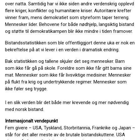
over natta. Samtidig har vi ikke siden andre verdenskrig opplevd
flere kriger, konflikter og humanitære kriser. Autoritære krefter
vinner fram, mens demokratiet som styreform taper terreng.
Mennesker lider. Behovene for både nødhjelp, langsiktig bistand
og støtte til demokratikampen blir ikke mindre i tiden framover.
Bistandsstatistikken som ble offentliggjort denne uka er nok en
bekreftelse på at vi lever i en verden i dramatisk endring.
Bak statistikken og tallene skjuler det seg mennesker. Barn
som ikke får gå på skole. Foreldre som ikke får gitt barna sine
mat. Mennesker som ikke får livsviktige medisiner. Mennesker
på flukt fra krig og undertrykkende regimer. Mennesker som
ikke føler seg trygge.
I en slik verden blir det både mer krevende og mer nødvendig
med norsk bistand.
Internasjonalt vendepunkt
Fem givere – USA, Tyskland, Storbritannia, Frankrike og Japan –
står for det aller meste av de brutale bistandskuttene. USA