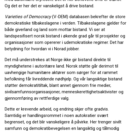
Og det er her det er vanskeligst å drive bistand.
Varieties of Democracy
(V-DEM) databasen bekrefter de store
demokratiske tilbakeslagene i verden. Tilbakeslagene gjelder for
både giverland og land som mottar bistand. Vi ser at
landspesifisert norsk bistand i økende grad går til prosjekter og
organisasjoner som opererer i udemokratiske regimer. Det har
betydning for hvordan vi i Norad jobber.
Det må understrekes at Norge ikke gir bistand direkte til
myndighetene i autoritære land. Norsk støtte går derimot til
uavhengige humanitære aktører som sørger for at rammet
befolkning får livreddende nødhjelp. Og vår langsiktige bistand
støtter demokratitiltak, blant annet gjennom frie medier,
sivilsamfunnsorganisasjoner, menneskerettighetsaktivister og
gjennomføring av rettferdige valg.
Dette er krevende arbeid, og endring skjer ofte gradvis.
Samtidig er handlingsrommet i noen autokratier svært
begrenset, og det blir vanskeligere å påvirke. Her trenger sivilt
samfunn og demokratibevegelsen en langsiktig og tålmodig