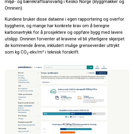
miljø- og bærekraftsansvarlig i Kesko Norge (Byggmakker og
Onninen).
Kundene bruker disse dataene i egen rapportering og overfor
byggherre, og mange har konkrete krav om å beregne
karbonavtrykk for å prosjektere og oppføre bygg med lavere
utslipp. Onninen forventer at kravene vil bli ytterligere skjerpet
de kommende årene, inkludert mulige grenseverdier uttrykt
som kg CO₂‑ekv/m² i teknisk forskrift.