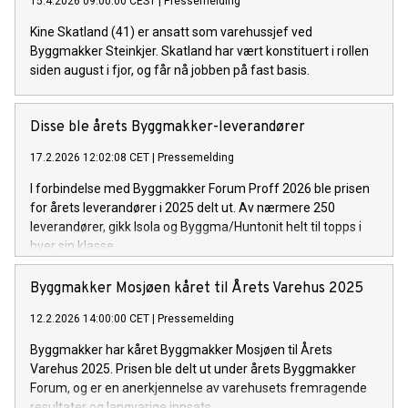
15.4.2026 09:00:00 CEST
|
Pressemelding
Kine Skatland (41) er ansatt som varehussjef ved
Byggmakker Steinkjer. Skatland har vært konstituert i rollen
siden august i fjor, og får nå jobben på fast basis.
Disse ble årets Byggmakker-leverandører
17.2.2026 12:02:08 CET
|
Pressemelding
I forbindelse med Byggmakker Forum Proff 2026 ble prisen
for årets leverandører i 2025 delt ut. Av nærmere 250
leverandører, gikk Isola og Byggma/Huntonit helt til topps i
hver sin klasse.
Byggmakker Mosjøen kåret til Årets Varehus 2025
12.2.2026 14:00:00 CET
|
Pressemelding
Byggmakker har kåret Byggmakker Mosjøen til Årets
Varehus 2025. Prisen ble delt ut under årets Byggmakker
Forum, og er en anerkjennelse av varehusets fremragende
resultater og langvarige innsats.