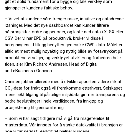
gitt et solid fundament for å bygge digitale verktøy som
gjenspeiler kundens faktiske behov.
– Vi vet at kundene våre trenger raske, intuitive og datadrevne
løsninger. Med det nye dashboardet kan kunder filtrere
på prosjekter, ordre og perioder, og laste ned data i XLSX eller
CSV. Der vi har EPD på produktnivå, bruker vi disse i
beregningene. I tillegg benyttes generiske GWP-data. Målet er
alltid et mest mulig nøyaktig og nyttig bilde av fotavtrykket på
produktene vi selger, og verktøyet utvikles og forbedres hele
tiden, sier Kim Richard Andresen, Head of Digital
and eBusiness i Onninen.
Onninen jobber allerede med å utvikle rapporten videre slik at
CO₂‑data for frakt også vil fremkomme etterhvert. Selskapet
mener økt tilgang til pålitelige miljødata gir mer transparens og
bedre beslutninger i hele verdikjeden, fra innkjøp og
prosjektering til gjennomføring.
– Som vi har sagt tidligere må vi gå fra magefølelse til
masterdata. Vår innsats for å styrke datakvalitet i bransjen er
noe vi tar seriøst. Verktøyet hjelper kundene