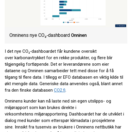
Onninens nye CO₂‑dashboard
Onninen
I det nye CO₂‑dashboardet får kundene oversikt
over karbonavtrykket for en rekke produkter, og flere blir
tilgjengelig fortløpende. Det er leverandørene som eier
dataene og Onninen samarbeider tett med disse for å få
tilgang til flere data. I tillegg er EFO databasen en viktig kilde til
økt mengde data. Generiske data anvendes også, blant annet
fra den finske databasen
CO2.fi
.
Onninens kunder kan nå laste ned sin egen utslipps- og
miljørapport som kan brukes direkte i
virksomhetens miljørapportering. Dashboardet har de utviklet i
dialog med kunder som etterspør klimadata i prosjektene
sine. Innsikt fra tusenvis av brukere i Onninens nettbutikk har