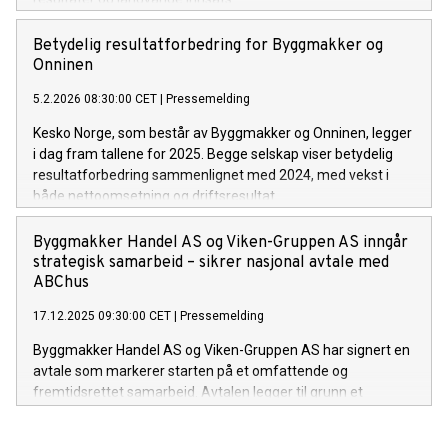
Betydelig resultatforbedring for Byggmakker og
Onninen
5.2.2026 08:30:00 CET
|
Pressemelding
Kesko Norge, som består av Byggmakker og Onninen, legger
i dag fram tallene for 2025. Begge selskap viser betydelig
resultatforbedring sammenlignet med 2024, med vekst i
både nettoomsetning og driftsresultat.
Byggmakker Handel AS og Viken-Gruppen AS inngår
strategisk samarbeid – sikrer nasjonal avtale med
ABChus
17.12.2025 09:30:00 CET
|
Pressemelding
Byggmakker Handel AS og Viken-Gruppen AS har signert en
avtale som markerer starten på et omfattende og
fremtidsrettet samarbeid. Avtalen legger til grunn et
forpliktende partnerskap der de sammen skal identifisere og
utvikle lønnsomme samarbeidsområder.