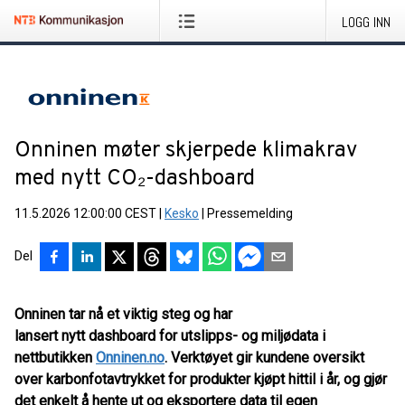
LOGG INN
Onninen møter skjerpede klimakrav
med nytt CO₂-dashboard
11.5.2026 12:00:00 CEST
|
Kesko
|
Pressemelding
Del
Onninen tar nå et viktig steg og har
lansert nytt dashboard for utslipps- og miljødata i
nettbutikken
Onninen.no
. Verktøyet gir kundene oversikt
over karbonfotavtrykket for produkter kjøpt hittil i år, og gjør
det enkelt å hente ut og eksportere data til egen