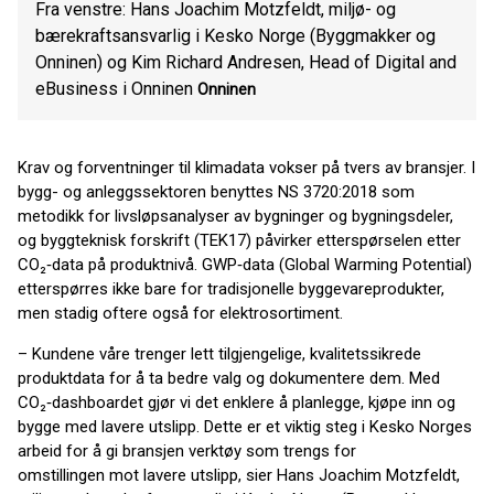
Fra venstre: Hans Joachim Motzfeldt, miljø- og
bærekraftsansvarlig i Kesko Norge (Byggmakker og
Onninen) og Kim Richard Andresen, Head of Digital and
eBusiness i Onninen
Onninen
Krav og forventninger til klimadata vokser på tvers av bransjer. I
bygg- og anleggssektoren benyttes NS 3720:2018 som
metodikk for livsløpsanalyser av bygninger og bygningsdeler,
og byggteknisk forskrift (TEK17) påvirker etterspørselen etter
CO₂‑data på produktnivå. GWP‑data (Global Warming Potential)
etterspørres ikke bare for tradisjonelle byggevareprodukter,
men stadig oftere også for elektrosortiment.
– Kundene våre trenger lett tilgjengelige, kvalitetssikrede
produktdata for å ta bedre valg og dokumentere dem. Med
CO₂‑dashboardet gjør vi det enklere å planlegge, kjøpe inn og
bygge med lavere utslipp. Dette er et viktig steg i Kesko Norges
arbeid for å gi bransjen verktøy som trengs for
omstillingen mot lavere utslipp, sier Hans Joachim Motzfeldt,