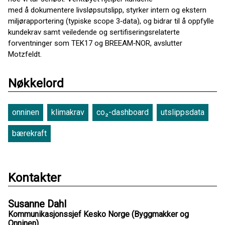
med å dokumentere livsløpsutslipp, styrker intern og ekstern
miljørapportering (typiske scope 3‑data), og bidrar til å oppfylle
kundekrav samt veiledende og sertifiseringsrelaterte
forventninger som TEK17 og BREEAM‑NOR, avslutter
Motzfeldt.
Nøkkelord
onninen
klimakrav
co₂-dashboard
utslippsdata
bærekraft
Kontakter
Susanne Dahl
Kommunikasjonssjef Kesko Norge (Byggmakker og
Onninen)