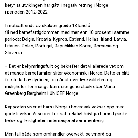
betyr at utviklingen har gått i negativ retning i Norge
i perioden 2012-2022.
I motsatt ende av skalaen greide 13 land å
få ned barnefattigdommen med mer enn 10 prosent i samme
periode: Belgia, Kroatia, Kypros, Estland, Hellas, Irland, Latvia,
Litauen, Polen, Portugal, Republikken Korea, Romania og
Slovenia.
– Det er bekymringsfullt og bekrefter det vi allerede vet om
at mange barnefamilier sliter økonomisk i Norge. Dette er blitt
forsterket av dyrtiden, og går ut over livskvaliteten og
muligheter for mange barn, sier generalsekretær Maria
Greenberg Bergheim i UNICEF Norge.
Rapporten viser at barn i Norge i hovedsak vokser opp med
gode levekår. Vi scorer fortsatt relativt høyt på barns fysiske
helse og ferdigheter i internasjonal sammenheng.
Men tall både som omhandler overvekt, selvmord og