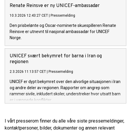
norsk utviklingspolitikk kan få direkte konsekvenser for barn i
Renate Reinsve er ny UNICEF-ambassadør
noen av verdens mest utsatte områder.
10.3.2026 12:43:27 CET
|
Pressemelding
Den prisbelønte og Oscar-nominerte skuespilleren Renate
Reinsve er utnevnt til nasjonal ambassadør for UNICEF
Norge.
UNICEF svært bekymret for barna i Iran og
regionen
2.3.2026 11:13:57 CET
|
Pressemelding
UNICEF er dypt bekymret over den alvorlige situasjonen i Iran
og andre deler av regionen. Rapporter om angrep som
rammer sivile, inkludert skoler, understreker hvor utsatt barn
er i væpnede konflikter.
I vårt presserom finner du alle våre siste pressemeldinger,
kontaktpersoner, bilder, dokumenter og annen relevant