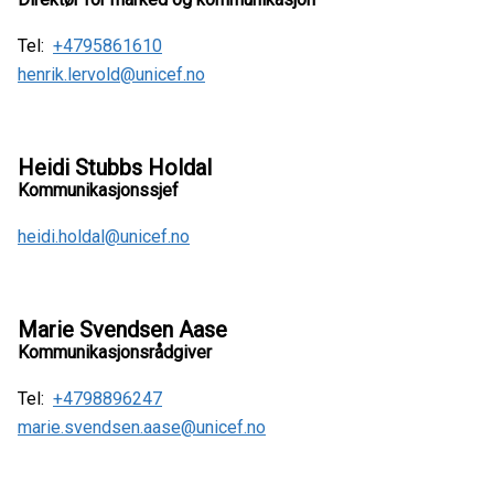
Tel:
+4795861610
henrik.lervold@unicef.no
Heidi Stubbs Holdal
Kommunikasjonssjef
heidi.holdal@unicef.no
Marie Svendsen Aase
Kommunikasjonsrådgiver
Tel:
+4798896247
marie.svendsen.aase@unicef.no