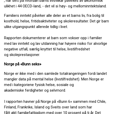
, har sett på hvordan barns livsvilkår påvirkes av økonomisk
ulikhet i 44 OECD-land, - det vil si høy- og mellominntektsland.
Familiers inntekt påvirker alle deler av et barns liv, fra bolig til
kosthold, helse, fritidsaktiviteter og skoleresultater. Det gir barn
ulike utgangspunkt allerede tidlig i livet.
Rapporten dokumenterer at barn som vokser opp i familier
med lav inntekt og lav utdanning har høyere risiko for alvorlige
negative utfall, særlig knyttet til helse, livstilfredshet
og skoleprestasjoner.
Norge på «Bunn seks»
Norge er ikke med i den samlede totalrangeringen fordi landet
mangler data på mental helse (livstilfredshet). Men Norge er
med i kategoriene fysisk helse, sosiale og
akademiske ferdigheter og selvmord.
I rapporten havner på Norge på «Bunn 6» sammen med Chile,
Finland, Frankrike, Island og Sveits over land som har
fått økt familiefattigdom med over 10 prosent på ti år. Det