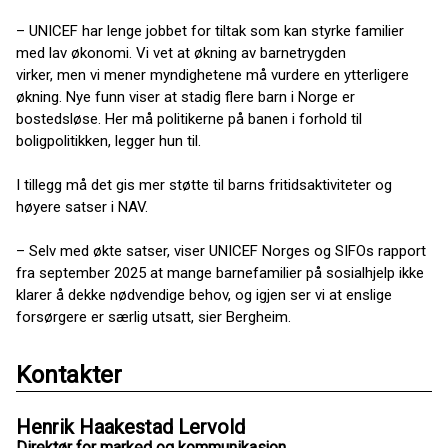
– UNICEF har lenge jobbet for tiltak som kan styrke familier
med lav økonomi. Vi vet at økning av barnetrygden
virker, men vi mener myndighetene må vurdere en ytterligere
økning. Nye funn viser at stadig flere barn i Norge er
bostedsløse. Her må politikerne på banen i forhold til
boligpolitikken, legger hun til.
I tillegg må det gis mer støtte til barns fritidsaktiviteter og
høyere satser i NAV.
– Selv med økte satser, viser UNICEF Norges og SIFOs rapport
fra september 2025 at mange barnefamilier på sosialhjelp ikke
klarer å dekke nødvendige behov, og igjen ser vi at enslige
forsørgere er særlig utsatt, sier Bergheim.
Kontakter
Henrik Haakestad Lervold
Direktør for marked og kommunikasjon