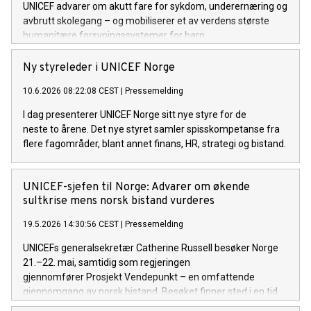
UNICEF advarer om akutt fare for sykdom, underernæring og
avbrutt skolegang – og mobiliserer et av verdens største
humanitære forsyningssystemer for barn.
Ny styreleder i UNICEF Norge
10.6.2026 08:22:08 CEST
|
Pressemelding
I dag presenterer UNICEF Norge sitt nye styre for de
neste to årene. Det nye styret samler spisskompetanse fra
flere fagområder, blant annet finans, HR, strategi og bistand.
UNICEF-sjefen til Norge: Advarer om økende
sultkrise mens norsk bistand vurderes
19.5.2026 14:30:56 CEST
|
Pressemelding
UNICEFs generalsekretær Catherine Russell besøker Norge
21.–22. mai, samtidig som regjeringen
gjennomfører Prosjekt Vendepunkt – en omfattende
gjennomgang av norsk bistand. Besøket finner sted i en tid
med økende globale humanitære behov, der prioriteringene i