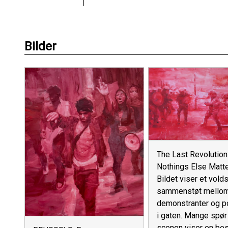
Bilder
The Last Revolution
Nothings Else Matt
Bildet viser et vold
sammenstøt mello
demonstranter og po
i gaten. Mange spø
scenen viser en be