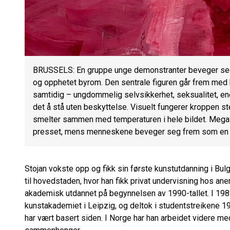
BRUSSELS: En gruppe unge demonstranter beveger seg 
og opphetet byrom. Den sentrale figuren går frem med 
samtidig – ungdommelig selvsikkerhet, seksualitet, ener
det å stå uten beskyttelse. Visuelt fungerer kroppen st
smelter sammen med temperaturen i hele bildet. Megaf
presset, mens menneskene beveger seg frem som en s
Stojan vokste opp og fikk sin første kunstutdanning i Bul
til hovedstaden, hvor han fikk privat undervisning hos ane
akademisk utdannet på begynnelsen av 1990-tallet. I 198
kunstakademiet i Leipzig, og deltok i studentstreikene 19
har vært basert siden. I Norge har han arbeidet videre med 