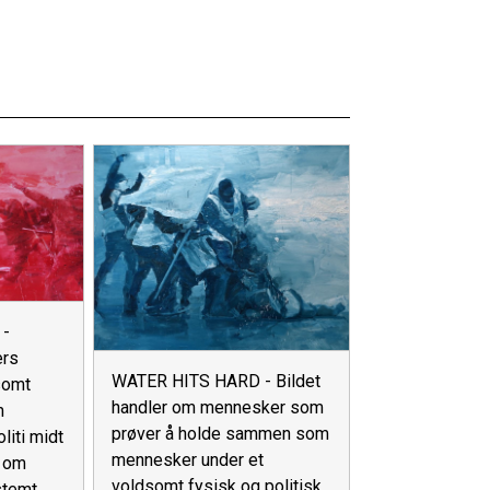
 -
ers
WATER HITS HARD - Bildet
somt
handler om mennesker som
m
prøver å holde sammen som
liti midt
mennesker under et
r om
voldsomt fysisk og politisk
stemt