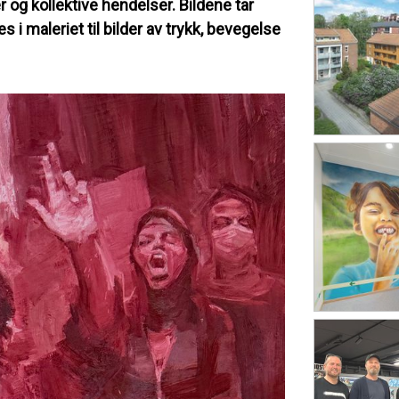
g kollektive hendelser. Bildene tar
i maleriet til bilder av trykk, bevegelse