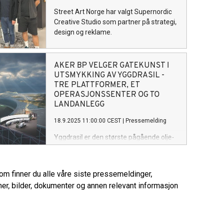
høyteknologisk industri og
Street Art Norge har valgt Supernordic
samtidsorientert street art — og de
Creative Studio som partner på strategi,
første kunstverkene er nå skapt i
design og reklame.
boligkvarteret til Hugin A-plattformen.
AKER BP VELGER GATEKUNST I
UTSMYKKING AV YGGDRASIL -
TRE PLATTFORMER, ET
OPERASJONSSENTER OG TO
LANDANLEGG
18.9.2025 11:00:00 CEST
|
Pressemelding
Yggdrasil er den største pågående olje-
og gassutbyggingen i Norge. I tett
samarbeid med Street Art Norge ruller
operatør Aker BP nå ut et stort
rom finner du alle våre siste pressemeldinger,
utsmykkingsprosjekt, der
er, bilder, dokumenter og annen relevant informasjon
samtidsorientert street art skal sette sitt
preg på alle plattformer og anlegg i
Yggdrasil-området. Vinneren av