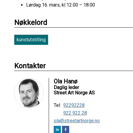
Lørdag 16. mars, kl 12.00 – 18.00
Nøkkelord
kunstutstilling
Kontakter
Ola Hanø
Daglig leder
Street Art Norge AS
Tel:
92292228
922 922 28
ola@streetartnorge.no