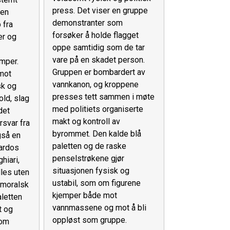
press. Det viser en gruppe
men
demonstranter som
 fra
forsøker å holde flagget
er og
oppe samtidig som de tar
vare på en skadet person.
mper.
Gruppen er bombardert av
mot
vannkanon, og kroppene
sk og
presses tett sammen i møte
old, slag
med politiets organiserte
det
makt og kontroll av
rsvar fra
byrommet. Den kalde blå
gså en
paletten og de raske
nardos
penselstrøkene gjør
hiari,
situasjonen fysisk og
les uten
ustabil, som om figurene
r moralsk
kjemper både mot
aletten
vannmassene og mot å bli
t og
oppløst som gruppe.
 om