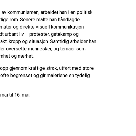
e av kommunismen, arbeidet han i en politisk
tlige rom. Senere malte han håndlagde
ormater og direkte visuell kommunikasjon
dt urbant liv – protester, gatekamp og
kt, kropp og situasjon. Samtidig arbeider han
ller oversette mennesker, og temaer som
omhet og nærhet.
opp gjennom kraftige strøk, utført med store
r ofte begrenset og gir maleriene en tydelig
mai til 16. mai.
18.00