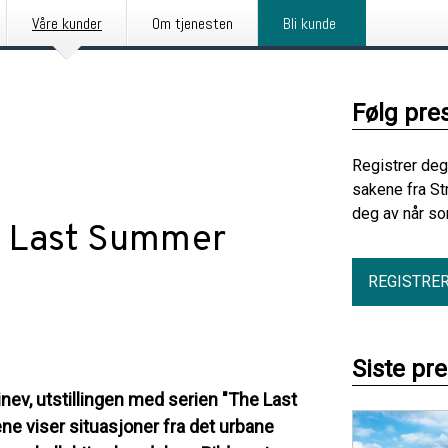
Våre kunder
Om tjenesten
Bli kunde
Følg pre
Registrer deg
sakene fra St
deg av når so
e Last Summer
REGISTRE
Siste pr
inev, utstillingen med serien "The Last
ne viser situasjoner fra det urbane