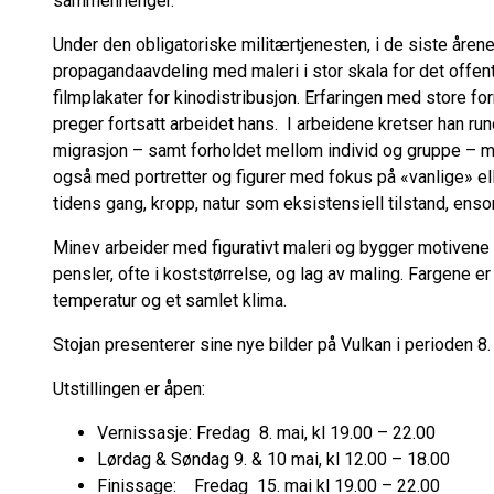
sammenhenger.
Under den obligatoriske militærtjenesten, i de siste åren
propagandaavdeling med maleri i stor skala for det offen
filmplakater for kinodistribusjon. Erfaringen med store f
preger fortsatt arbeidet hans. I arbeidene kretser han run
migrasjon – samt forholdet mellom individ og gruppe – ma
også med portretter og figurer med fokus på «vanlige» e
tidens gang, kropp, natur som eksistensiell tilstand, ens
Minev arbeider med figurativt maleri og bygger motivene 
pensler, ofte i koststørrelse, og lag av maling. Fargene e
temperatur og et samlet klima.
Stojan presenterer sine nye bilder på Vulkan i perioden 8. 
Utstillingen er åpen:
Vernissasje: Fredag 8. mai, kl 19.00 – 22.00
Lørdag & Søndag 9. & 10 mai, kl 12.00 – 
Finissage: Fredag 15. mai kl 19.00 – 22.00