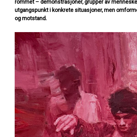
rommet – demonstrasjoner, grupper av mennesker o
utgangspunkt i konkrete situasjoner, men omformes 
og motstand.