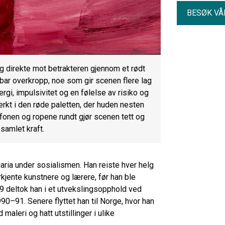
BESØK VÅ
direkte mot betrakteren gjennom et rødt
bar overkropp, noe som gir scenen flere lag
gi, impulsivitet og en følelse av risiko og
erkt i den røde paletten, der huden nesten
onen og ropene rundt gjør scenen tett og
amlet kraft.
garia under sosialismen. Han reiste hver helg
rkjente kunstnere og lærere, før han ble
9 deltok han i et utvekslingsopphold ved
90–91. Senere flyttet han til Norge, hvor han
maleri og hatt utstillinger i ulike