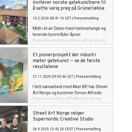
inviterer norske gatekunstnere til
å sette varig preg på Grünerløkka
10.2.2026 08:41:16 CET
|
Pressemelding
Midt i et av Oslos mest historietunge og
levende byområder åpner
Stolmakergata borettslag nå for et nytt
kunstprosjekt. I samarbeid med Street
Art Norge utlyses det nå en åpen
Et pionerprosjekt der industri
konkurranse for gatekunstnere fra hele
møter gatekunst — se de første
landet.
resultatene
27.11.2025 09:59:46 CET
|
Pressemelding
I tett samarbeid med Aker BP, har Street
Art Norge og kunstner Simon Alfredo
Compagnet Diaz nå fullført de første
kunstverkene i det omfattende
utsmykkingsprosjektet til Yggdrasil,
Street Art Norge velger
Norges største pågående olje- og
Supernordic Creative Studio
gassutbygging. Prosjektet markerer et
26.9.2025 10:42:26 CEST
|
Pressemelding
banebrytende møte mellom