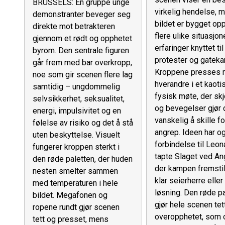
BRUSSELS: En gruppe unge
virkelig hendelse, 
demonstranter beveger seg
bildet er bygget opp
direkte mot betrakteren
flere ulike situasjon
gjennom et rødt og opphetet
erfaringer knyttet til
byrom. Den sentrale figuren
protester og gateka
går frem med bar overkropp,
Kroppene presses 
noe som gir scenen flere lag
hverandre i et kaoti
samtidig – ungdommelig
fysisk møte, der skj
selvsikkerhet, seksualitet,
og bevegelser gjør 
energi, impulsivitet og en
vanskelig å skille fo
følelse av risiko og det å stå
angrep. Ideen har o
uten beskyttelse. Visuelt
forbindelse til Leo
fungerer kroppen sterkt i
tapte Slaget ved Ang
den røde paletten, der huden
der kampen fremstil
nesten smelter sammen
klar seierherre elle
med temperaturen i hele
løsning. Den røde p
bildet. Megafonen og
gjør hele scenen tet
ropene rundt gjør scenen
overopphetet, som
tett og presset, mens