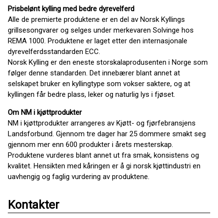
Prisbelønt kylling med bedre dyrevelferd
Alle de premierte produktene er en del av Norsk Kyllings
grillsesongvarer og selges under merkevaren Solvinge hos
REMA 1000. Produktene er laget etter den internasjonale
dyrevelferdsstandarden ECC.
Norsk Kylling er den eneste storskalaprodusenten i Norge som
følger denne standarden. Det innebærer blant annet at
selskapet bruker en kyllingtype som vokser saktere, og at
kyllingen får bedre plass, leker og naturlig lys i fjøset.
Om NM i kjøttprodukter
NM i kjøttprodukter arrangeres av Kjøtt- og fjørfebransjens
Landsforbund. Gjennom tre dager har 25 dommere smakt seg
gjennom mer enn 600 produkter i årets mesterskap.
Produktene vurderes blant annet ut fra smak, konsistens og
kvalitet. Hensikten med kåringen er å gi norsk kjøttindustri en
uavhengig og faglig vurdering av produktene.
Kontakter