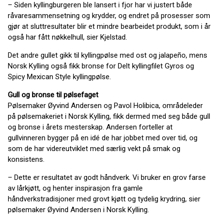
– Siden kyllingburgeren ble lansert i fjor har vi justert både
råvaresammensetning og krydder, og endret på prosesser som
gjør at sluttresultater blir et mindre bearbeidet produkt, som i år
også har fått nøkkelhull, sier Kjelstad.
Det andre gullet gikk til kyllingpølse med ost og jalapeño, mens
Norsk Kylling også fikk bronse for Delt kyllingfilet Gyros og
Spicy Mexican Style kyllingpølse.
Gull og bronse til pølsefaget
Pølsemaker Øyvind Andersen og Pavol Holibica, områdeleder
på pølsemakeriet i Norsk Kylling, fikk dermed med seg både gull
og bronse i årets mesterskap. Andersen forteller at
gullvinneren bygger på en idé de har jobbet med over tid, og
som de har videreutviklet med særlig vekt på smak og
konsistens.
– Dette er resultatet av godt håndverk. Vi bruker en grov farse
av lårkjøtt, og henter inspirasjon fra gamle
håndverkstradisjoner med grovt kjøtt og tydelig krydring, sier
pølsemaker Øyvind Andersen i Norsk Kylling.