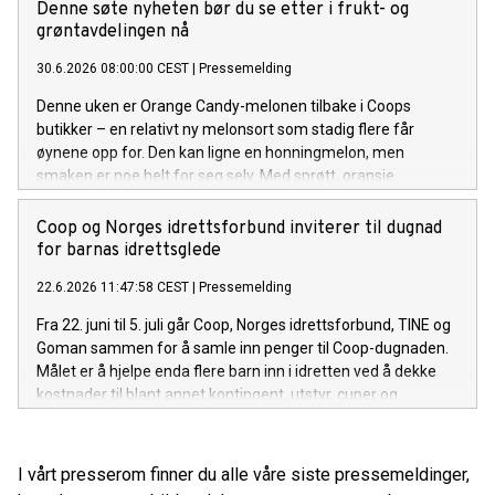
Denne søte nyheten bør du se etter i frukt- og
grøntavdelingen nå
30.6.2026 08:00:00 CEST
|
Pressemelding
Denne uken er Orange Candy-melonen tilbake i Coops
butikker – en relativt ny melonsort som stadig flere får
øynene opp for. Den kan ligne en honningmelon, men
smaken er noe helt for seg selv. Med sprøtt, oransje
fruktkjøtt og en frisk, naturlig sødme, kan den fort bli en
sommerfavoritt for flere.
Coop og Norges idrettsforbund inviterer til dugnad
for barnas idrettsglede
22.6.2026 11:47:58 CEST
|
Pressemelding
Fra 22. juni til 5. juli går Coop, Norges idrettsforbund, TINE og
Goman sammen for å samle inn penger til Coop-dugnaden.
Målet er å hjelpe enda flere barn inn i idretten ved å dekke
kostnader til blant annet kontingent, utstyr, cuper og
konkurranser.
I vårt presserom finner du alle våre siste pressemeldinger,