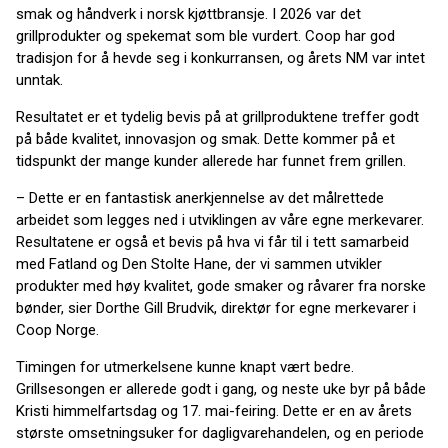
smak og håndverk i norsk kjøttbransje. I 2026 var det
grillprodukter og spekemat som ble vurdert. Coop har god
tradisjon for å hevde seg i konkurransen, og årets NM var intet
unntak.
Resultatet er et tydelig bevis på at grillproduktene treffer godt
på både kvalitet, innovasjon og smak. Dette kommer på et
tidspunkt der mange kunder allerede har funnet frem grillen.
– Dette er en fantastisk anerkjennelse av det målrettede
arbeidet som legges ned i utviklingen av våre egne merkevarer.
Resultatene er også et bevis på hva vi får til i tett samarbeid
med Fatland og Den Stolte Hane, der vi sammen utvikler
produkter med høy kvalitet, gode smaker og råvarer fra norske
bønder, sier Dorthe Gill Brudvik, direktør for egne merkevarer i
Coop Norge.
Timingen for utmerkelsene kunne knapt vært bedre.
Grillsesongen er allerede godt i gang, og neste uke byr på både
Kristi himmelfartsdag og 17. mai-feiring. Dette er en av årets
største omsetningsuker for dagligvarehandelen, og en periode