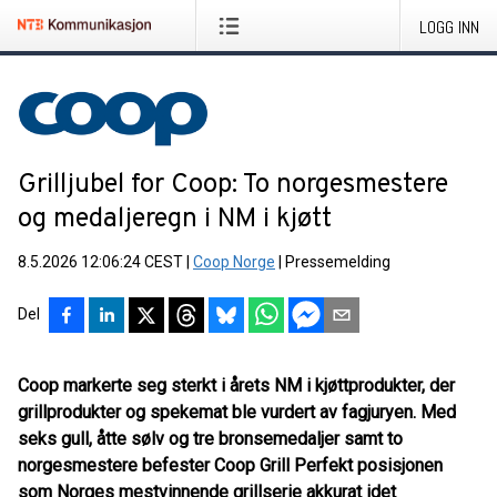
LOGG INN
Grilljubel for Coop: To norgesmestere
og medaljeregn i NM i kjøtt
8.5.2026 12:06:24 CEST
|
Coop Norge
|
Pressemelding
Del
Coop markerte seg sterkt i årets NM i kjøttprodukter, der
grillprodukter og spekemat ble vurdert av fagjuryen. Med
seks gull, åtte sølv og tre bronsemedaljer samt to
norgesmestere befester Coop Grill Perfekt posisjonen
som Norges mestvinnende grillserie akkurat idet