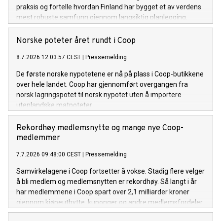
praksis og fortelle hvordan Finland har bygget et av verdens
mest robuste samfunn gjennom langsiktig planlegging,
samarbeid mellom offentlig og privat sektor og en sterk
beredskapskultur.
Norske poteter året rundt i Coop
8.7.2026 12:03:57 CEST
|
Pressemelding
De første norske nypotetene er nå på plass i Coop-butikkene
over hele landet. Coop har gjennomført overgangen fra
norsk lagringspotet til norsk nypotet uten å importere
utenlandske matpoteter.
Rekordhøy medlemsnytte og mange nye Coop-
medlemmer
7.7.2026 09:48:00 CEST
|
Pressemelding
Samvirkelagene i Coop fortsetter å vokse. Stadig flere velger
å bli medlem og medlemsnytten er rekordhøy. Så langt i år
har medlemmene i Coop spart over 2,1 milliarder kroner
gjennom kjøpeutbytte, kuponger og andre medlemsfordeler.