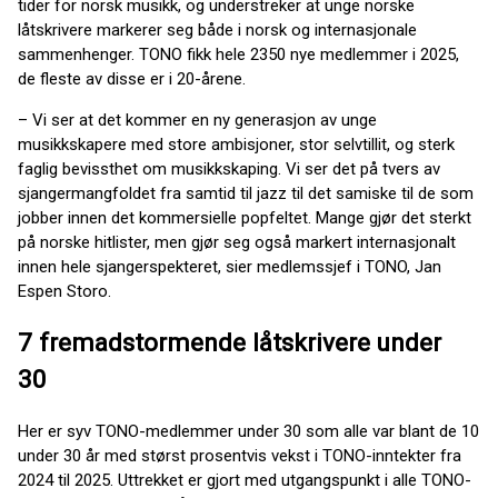
tider for norsk musikk, og understreker at unge norske
låtskrivere markerer seg både i norsk og internasjonale
sammenhenger. TONO fikk hele 2350 nye medlemmer i 2025,
de fleste av disse er i 20-årene.
– Vi ser at det kommer en ny generasjon av unge
musikkskapere med store ambisjoner, stor selvtillit, og sterk
faglig bevissthet om musikkskaping. Vi ser det på tvers av
sjangermangfoldet fra samtid til jazz til det samiske til de som
jobber innen det kommersielle popfeltet. Mange gjør det sterkt
på norske hitlister, men gjør seg også markert internasjonalt
innen hele sjangerspekteret, sier medlemssjef i TONO, Jan
Espen Storo.
7 fremadstormende låtskrivere under
30
Her er syv TONO-medlemmer under 30 som alle var blant de 10
under 30 år med størst prosentvis vekst i TONO-inntekter fra
2024 til 2025. Uttrekket er gjort med utgangspunkt i alle TONO-