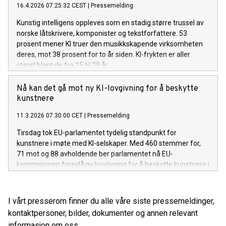
16.4.2026 07:25:32 CEST
|
Pressemelding
Kunstig intelligens oppleves som en stadig større trussel av
norske låtskrivere, komponister og tekstforfattere. 53
prosent mener KI truer den musikkskapende virksomheten
deres, mot 38 prosent for to år siden. KI-frykten er aller
størst blant de fra 15 til 29 år.
Nå kan det gå mot ny KI-lovgivning for å beskytte
kunstnere
11.3.2026 07:30:00 CET
|
Pressemelding
Tirsdag tok EU-parlamentet tydelig standpunkt for
kunstnere i møte med KI-selskaper. Med 460 stemmer for,
71 mot og 88 avholdende ber parlamentet nå EU-
kommisjonen foreslå ny lovgivning for å beskytte kunstnere i
markedet for kunstig intelligens. – Vedtaket i EU-
parlamentet sender en tydelig beskjed til KI-selskapene om
at opphavsretten også gjelder for dem, sier Inger Elise Mey,
I vårt presserom finner du alle våre siste pressemeldinger,
direktør for internasjonale saker i TONO.
kontaktpersoner, bilder, dokumenter og annen relevant
informasjon om oss.