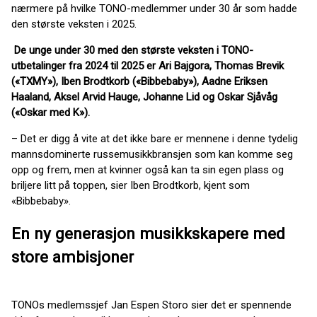
nærmere på hvilke TONO-medlemmer under 30 år som hadde
den største veksten i 2025.
De unge under 30 med den største veksten i TONO-
utbetalinger fra 2024 til 2025 er Ari Bajgora, Thomas Brevik
(«TXMY»), Iben Brodtkorb («Bibbebaby»), Aadne Eriksen
Haaland, Aksel Arvid Hauge, Johanne Lid og Oskar Sjåvåg
(«Oskar med K»).
– Det er digg å vite at det ikke bare er mennene i denne tydelig
mannsdominerte russemusikkbransjen som kan komme seg
opp og frem, men at kvinner også kan ta sin egen plass og
briljere litt på toppen, sier Iben Brodtkorb, kjent som
«Bibbebaby».
En ny generasjon musikkskapere med
store ambisjoner
TONOs medlemssjef Jan Espen Storo sier det er spennende