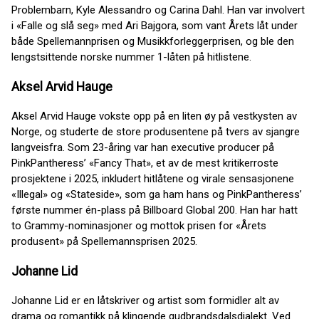
Problembarn, Kyle Alessandro og Carina Dahl. Han var involvert
i «Falle og slå seg» med Ari Bajgora, som vant Årets låt under
både Spellemannprisen og Musikkforleggerprisen, og ble den
lengstsittende norske nummer 1-låten på hitlistene.
Aksel Arvid Hauge
Aksel Arvid Hauge vokste opp på en liten øy på vestkysten av
Norge, og studerte de store produsentene på tvers av sjangre
langveisfra. Som 23-åring var han executive producer på
PinkPantheress’ «Fancy That», et av de mest kritikerroste
prosjektene i 2025, inkludert hitlåtene og virale sensasjonene
«Illegal» og «Stateside», som ga ham hans og PinkPantheress’
første nummer én-plass på Billboard Global 200. Han har hatt
to Grammy-nominasjoner og mottok prisen for «Årets
produsent» på Spellemannsprisen 2025.
Johanne Lid
Johanne Lid er en låtskriver og artist som formidler alt av
drama og romantikk på klingende gudbrandsdalsdialekt. Ved