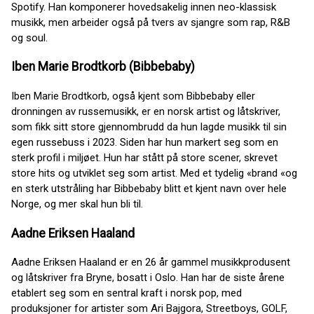
Spotify. Han komponerer hovedsakelig innen neo-klassisk
musikk, men arbeider også på tvers av sjangre som rap, R&B
og soul.
Iben Marie Brodtkorb (Bibbebaby)
Iben Marie Brodtkorb, også kjent som Bibbebaby eller
dronningen av russemusikk, er en norsk artist og låtskriver,
som fikk sitt store gjennombrudd da hun lagde musikk til sin
egen russebuss i 2023. Siden har hun markert seg som en
sterk profil i miljøet. Hun har stått på store scener, skrevet
store hits og utviklet seg som artist. Med et tydelig «brand «og
en sterk utstråling har Bibbebaby blitt et kjent navn over hele
Norge, og mer skal hun bli til.
Aadne Eriksen Haaland
Aadne Eriksen Haaland er en 26 år gammel musikkprodusent
og låtskriver fra Bryne, bosatt i Oslo. Han har de siste årene
etablert seg som en sentral kraft i norsk pop, med
produksjoner for artister som Ari Bajgora, Streetboys, GOLF,