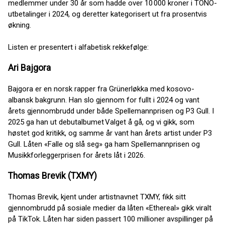
medlemmer under 30 år som hadde over 10 000 kroner i TONO-
utbetalinger i 2024, og deretter kategorisert ut fra prosentvis
økning.
Listen er presentert i alfabetisk rekkefølge:
Ari Bajgora
Bajgora er en norsk rapper fra Grünerløkka med kosovo-
albansk bakgrunn. Han slo gjennom for fullt i 2024 og vant
årets gjennombrudd under både Spellemannprisen og P3 Gull. I
2025 ga han ut debutalbumet Valget å gå, og vi gikk, som
høstet god kritikk, og samme år vant han årets artist under P3
Gull. Låten «Falle og slå seg» ga ham Spellemannprisen og
Musikkforleggerprisen for årets låt i 2026.
Thomas Brevik (TXMY)
Thomas Brevik, kjent under artistnavnet TXMY, fikk sitt
gjennombrudd på sosiale medier da låten «Ethereal» gikk viralt
på TikTok. Låten har siden passert 100 millioner avspillinger på