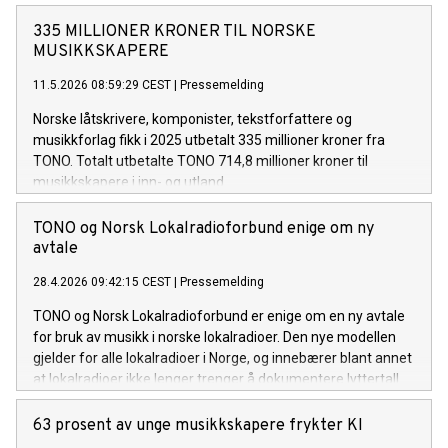
335 MILLIONER KRONER TIL NORSKE
MUSIKKSKAPERE
11.5.2026 08:59:29 CEST
|
Pressemelding
Norske låtskrivere, komponister, tekstforfattere og
musikkforlag fikk i 2025 utbetalt 335 millioner kroner fra
TONO. Totalt utbetalte TONO 714,8 millioner kroner til
musikkskapere i inn- og utland.
TONO og Norsk Lokalradioforbund enige om ny
avtale
28.4.2026 09:42:15 CEST
|
Pressemelding
TONO og Norsk Lokalradioforbund er enige om en ny avtale
for bruk av musikk i norske lokalradioer. Den nye modellen
gjelder for alle lokalradioer i Norge, og innebærer blant annet
at lokalradioer ikke lenger trenger å dokumentere lyttertall.
63 prosent av unge musikkskapere frykter KI