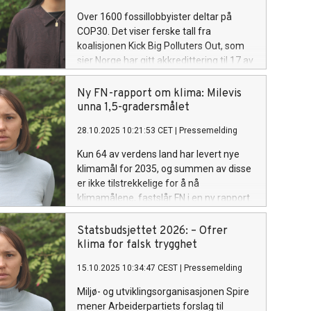
Over 1600 fossillobbyister deltar på
COP30. Det viser ferske tall fra
koalisjonen Kick Big Polluters Out, som
sier Norge har gitt akkredittering til 17 av
disse. Ungdomsorganisasjonen Spire
mener fossillobbyen jobber for falske
Ny FN-rapport om klima: Milevis
løsninger som forsinker utfasing av olje
unna 1,5-gradersmålet
og gass, og krever at de kastes ut av
28.10.2025 10:21:53 CET
|
Pressemelding
klimatoppmøtet.
Kun 64 av verdens land har levert nye
klimamål for 2035, og summen av disse
er ikke tilstrekkelige for å nå
klimamålene, fastslår FN i en ny rapport.
Ungdomsorganisasjonen Spire reagerer
på at ingen fossilproduserende land i det
Statsbudsjettet 2026: – Ofrer
globale nord har lagt tidslinjer for
klima for falsk trygghet
utfasning av fossil energi, og krever
15.10.2025 10:34:47 CEST
|
Pressemelding
utfasning av norsk olje og gass for å
styre unna klimakollaps.
Miljø- og utviklingsorganisasjonen Spire
mener Arbeiderpartiets forslag til