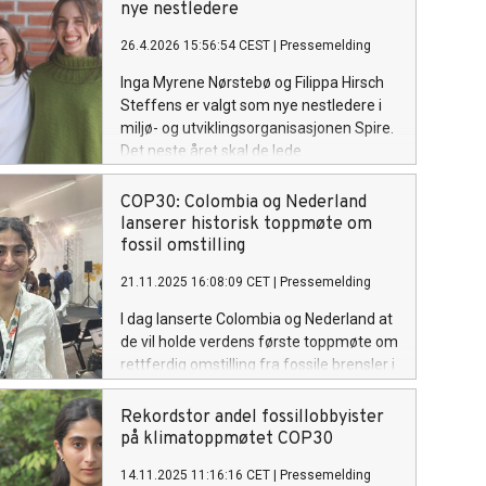
nye nestledere
26.4.2026 15:56:54 CEST
|
Pressemelding
Inga Myrene Nørstebø og Filippa Hirsch
Steffens er valgt som nye nestledere i
miljø- og utviklingsorganisasjonen Spire.
Det neste året skal de lede
organisasjonen sammen med leder
Thea Birgitte Erfjord.
COP30: Colombia og Nederland
lanserer historisk toppmøte om
fossil omstilling
21.11.2025 16:08:09 CET
|
Pressemelding
I dag lanserte Colombia og Nederland at
de vil holde verdens første toppmøte om
rettferdig omstilling fra fossile brensler i
Colombia 28-29 april 2026. Samtidig
lanserte landene “Belém Declaration on
Rekordstor andel fossillobbyister
the Just Transition Away from Fossil
på klimatoppmøtet COP30
Fuels,” som allerede er støttet av 24
14.11.2025 11:16:16 CET
|
Pressemelding
land. Norge er så langt ikke blant disse.