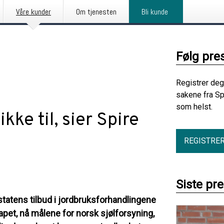
Våre kunder
Om tjenesten
Bli kunde
Følg pre
Registrer deg
sakene fra Sp
som helst.
kke til, sier Spire
REGISTRE
Siste pr
 statens tilbud i jordbruksforhandlingene
gapet, nå målene for norsk sjølforsyning,