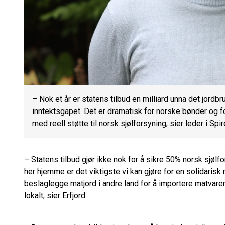
– Nok et år er statens tilbud en milliard unna det jordbru
inntektsgapet. Det er dramatisk for norske bønder og 
med reell støtte til norsk sjølforsyning, sier leder i Spir
– Statens tilbud gjør ikke nok for å sikre 50% norsk sjølf
her hjemme er det viktigste vi kan gjøre for en solidarisk m
beslaglegge matjord i andre land for å importere matvar
lokalt, sier Erfjord.