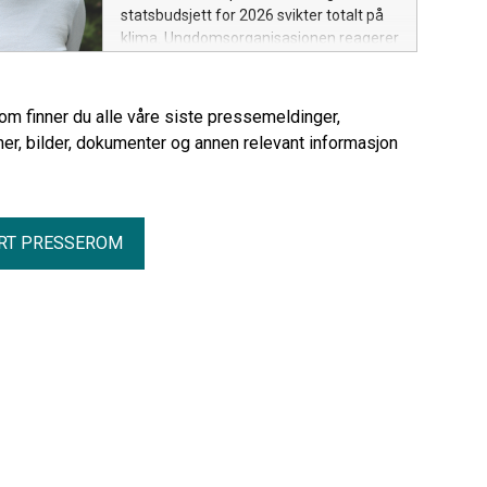
statsbudsjett for 2026 svikter totalt på
klima. Ungdomsorganisasjonen reagerer
med sjokk på at regjeringen kutter i
klimafinansiering og øker budsjettet for
klimakvoter, samtidig som framgangen
rom finner du alle våre siste pressemeldinger,
med Norges utslippskutt uteblir helt.
er, bilder, dokumenter og annen relevant informasjon
RT PRESSEROM