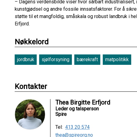
– Dagens verdensbilde viser hvor sårbart industrialisert, i
kunstgjødsel og andre fossile innsatsfaktorer. For å sikr
støtte til et mangfoldig, småskala og robust landbruk i hel
Erfjord.
Nøkkelord
jordbruk
sjølforsyning
bærekraft
matpolitikk
Kontakter
Thea Birgitte Erfjord
Leder og talsperson
Spire
Tel:
413 20 574
thea@spireorg.no