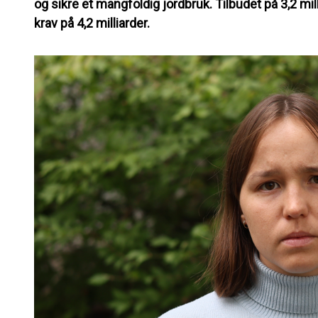
og sikre et mangfoldig jordbruk. Tilbudet på 3,2 mil
krav på 4,2 milliarder.