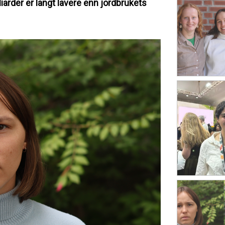
liarder er langt lavere enn jordbrukets