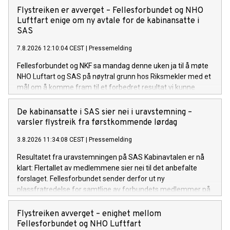
Flystreiken er avverget – Fellesforbundet og NHO
Luftfart enige om ny avtale for de kabinansatte i
SAS
7.8.2026 12:10:04 CEST
|
Pressemelding
Fellesforbundet og NKF sa mandag denne uken ja til å møte
NHO Luftart og SAS på nøytral grunn hos Riksmekler med et
mål om å komme fram til et forbedret resultat vi kunne
legge fram for våre medlemmer.
De kabinansatte i SAS sier nei i uravstemning –
varsler flystreik fra førstkommende lørdag
3.8.2026 11:34:08 CEST
|
Pressemelding
Resultatet fra uravstemningen på SAS Kabinavtalen er nå
klart: Flertallet av medlemmene sier nei til det anbefalte
forslaget. Fellesforbundet sender derfor ut ny
plassfratredelse for samtlige av forbundets medlemmer på
SAS Kabinavtalen.
Flystreiken avverget – enighet mellom
Fellesforbundet og NHO Luftfart