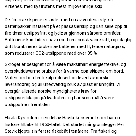
Kirkenes, med kystrutens mest miljøvennlige skip.
De fire nye skipene er lastet med en av verdens største
batteripakker installert på et passasjerskip og kan seile opp til
fire timer utslippsfritt og lydløst gjennom sårbare områder.
Batteriene kan lades i havn med ren, norsk vannkraft, og i daglig
drift kombineres bruken av batterier med flytende naturgass,
som reduserer CO2-utslippene med over 35 %.
Skroget er designet for å være maksimalt energieffektive, og
overskuddsvarme brukes for å varme opp skipene om bord.
Maten om bord er lokalprodusert og levert av norske
leverandører, og all unødvendig bruk av plast er unngått. Vi
overgår allerede norske myndigheters krav for
utslippsreduksjon på kystruten, og har som mål å være
utslippsfrie i fremtiden.
Havila Kystruten er en del av Havila-konsernet som har en
historie tilbake til 1950-tallet. Det startet når grunnlegger Per
Sævik kjøpte sin første fiskebåt i tenårene. Fra fiskeri og