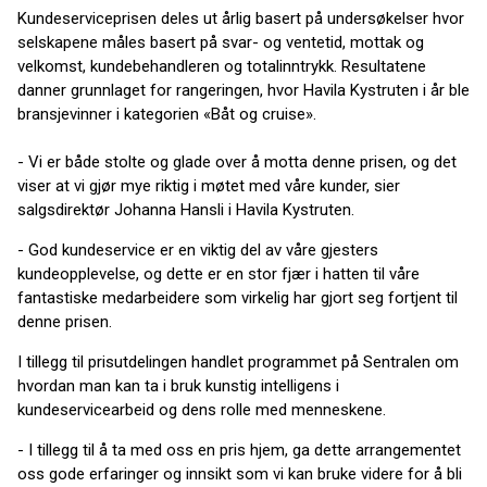
Kundeserviceprisen deles ut årlig basert på undersøkelser hvor
selskapene måles basert på svar- og ventetid, mottak og
velkomst, kundebehandleren og totalinntrykk. Resultatene
danner grunnlaget for rangeringen, hvor Havila Kystruten i år ble
bransjevinner i kategorien «Båt og cruise».
- Vi er både stolte og glade over å motta denne prisen, og det
viser at vi gjør mye riktig i møtet med våre kunder, sier
salgsdirektør Johanna Hansli i Havila Kystruten.
- God kundeservice er en viktig del av våre gjesters
kundeopplevelse, og dette er en stor fjær i hatten til våre
fantastiske medarbeidere som virkelig har gjort seg fortjent til
denne prisen.
I tillegg til prisutdelingen handlet programmet på Sentralen om
hvordan man kan ta i bruk kunstig intelligens i
kundeservicearbeid og dens rolle med menneskene.
- I tillegg til å ta med oss en pris hjem, ga dette arrangementet
oss gode erfaringer og innsikt som vi kan bruke videre for å bli