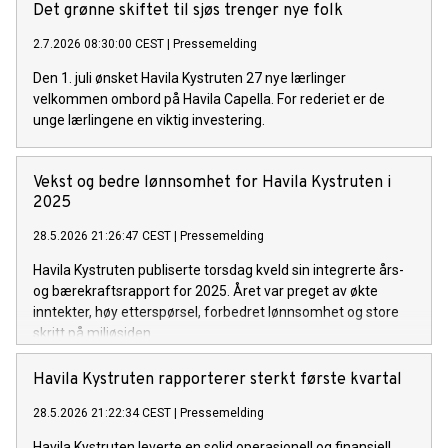
Det grønne skiftet til sjøs trenger nye folk
2.7.2026 08:30:00 CEST
|
Pressemelding
Den 1. juli ønsket Havila Kystruten 27 nye lærlinger
velkommen ombord på Havila Capella. For rederiet er de
unge lærlingene en viktig investering.
Vekst og bedre lønnsomhet for Havila Kystruten i
2025
28.5.2026 21:26:47 CEST
|
Pressemelding
Havila Kystruten publiserte torsdag kveld sin integrerte års-
og bærekraftsrapport for 2025. Året var preget av økte
inntekter, høy etterspørsel, forbedret lønnsomhet og store
skritt på miljøsiden.
Havila Kystruten rapporterer sterkt første kvartal
28.5.2026 21:22:34 CEST
|
Pressemelding
Havila Kystruten leverte en solid operasjonell og finansiell