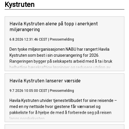
Kystruten
Havila Kystruten alene på topp i anerkjent
miljørangering
6.8.2026 12:31:46 CEST
|
Pressemelding
Den tyske miljøorganisasjonen NABU har rangert Havila
Kystruten som best i sin cruiserangering for 2026.
Rangeringen bygger på selskapets arbeid med å ta i bruk
helhetlige bærekraftige løsninger og redusere utslipp av
klimagasser og luftforurensning langs norskekysten. Som i
fjor setter det norskeide rederiet standarden for
Havila Kystruten lanserer værside
cruiseindustrien.
9.7.2026 10:05:00 CEST
|
Pressemelding
Havila Kystruten utvider tjenestetilbudet for sine reisende –
med en ny nettside hvor gjestene får værvarsel og
pakkeliste for å hjelpe de med å forberede seg på reisen
langs norskekysten.