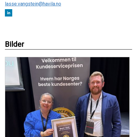
lasse.vangstein@havila.no
Bilder