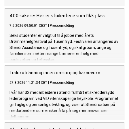
400 søkere: Her er studentene som fikk plass
7.5.2026 09:50:01 CEST
|
Pressemelding
Seks studenter er valgt ut til å jobbe med årets
Drømmehelgfestival på Tusenfryd. Festivalen arrangeres av
Stendi Assistanse og Tusenfryd, og skal gi barn, unge og
familier som møter mange barrierer en helg med
opplevelser og fellesskap.
Lederutdanning innen omsorg og barnevern
27.3.2026 11:21:34 CET
|
Pressemelding
I vår har 32 medarbeidere i Stendi fullført et skreddersydd
lederprogram ved VID vitenskapelige høyskole. Programmet
gir faglig og personlig utvikling, og viser at Stendi satser på
medarbeidere som ønsker å ta på seg mer ansvar, sier
deltagerne.