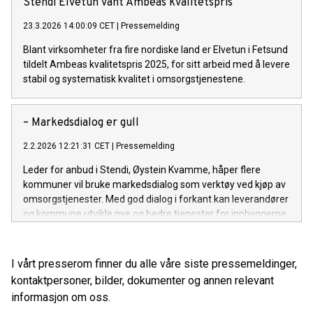
Stendi Elvetun vant Ambeas kvalitetspris
23.3.2026 14:00:09 CET
|
Pressemelding
Blant virksomheter fra fire nordiske land er Elvetun i Fetsund
tildelt Ambeas kvalitetspris 2025, for sitt arbeid med å levere
stabil og systematisk kvalitet i omsorgstjenestene.
– Markedsdialog er gull
2.2.2026 12:21:31 CET
|
Pressemelding
Leder for anbud i Stendi, Øystein Kvamme, håper flere
kommuner vil bruke markedsdialog som verktøy ved kjøp av
omsorgstjenester. Med god dialog i forkant kan leverandører
og kommune utvikle nye og bedre tjenester for innbyggerne.
I vårt presserom finner du alle våre siste pressemeldinger,
kontaktpersoner, bilder, dokumenter og annen relevant
informasjon om oss.