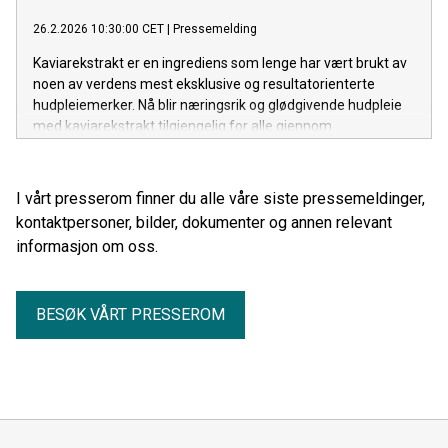
26.2.2026 10:30:00 CET
|
Pressemelding
Kaviarekstrakt er en ingrediens som lenge har vært brukt av
noen av verdens mest eksklusive og resultatorienterte
hudpleiemerker. Nå blir næringsrik og glødgivende hudpleie
med kaviarekstrakt tilgjengelig for alle gjennom
hudpleieserien My Skinadvance Caviar Absolu.
I vårt presserom finner du alle våre siste pressemeldinger,
kontaktpersoner, bilder, dokumenter og annen relevant
informasjon om oss.
BESØK VÅRT PRESSEROM