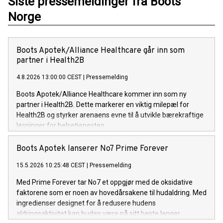
Siste pressemeldinger fra Boots
Norge
Boots Apotek/Alliance Healthcare går inn som
partner i Health2B
4.8.2026 13:00:00 CEST
|
Pressemelding
Boots Apotek/Alliance Healthcare kommer inn som ny
partner i Health2B. Dette markerer en viktig milepæl for
Health2B og styrker arenaens evne til å utvikle bærekraftige
løsninger for helsetjenesten.
Boots Apotek lanserer No7 Prime Forever
15.5.2026 10:25:48 CEST
|
Pressemelding
Med Prime Forever tar No7 et oppgjør med de oksidative
faktorene som er noen av hovedårsakene til hudaldring. Med
ingredienser designet for å redusere hudens
aldringsaktivitet kan huden være på sitt beste lenger.