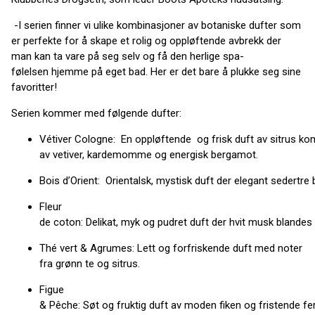
-I serien finner vi ulike kombinasjoner av botaniske dufter som
er perfekte for å skape et rolig og oppløftende avbrekk der
man kan ta vare på seg selv og få den herlige spa-
følelsen hjemme på eget bad. Her er det bare å plukke seg sine
favoritter!
Serien kommer med følgende dufter:
Vétiver Cologne: En oppløftende og frisk duft av sitrus k
av vetiver, kardemomme og energisk bergamot.
Bois d’Orient: Orientalsk, mystisk duft der elegant sedert
Fleur
de coton: Delikat, myk og pudret duft der hvit musk blande
Thé vert & Agrumes: Lett og forfriskende duft med noter
fra grønn te og sitrus.
Figue
& Pêche: Søt og fruktig duft av moden fiken og fristende f