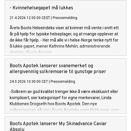
- Kvinnehelsegapet må lukkes
21.4.2026 12:00:00 CEST
|
Pressemelding
Årets Boots Helseindeks viser at kvinner må vente i snitt ett
år på hjelp for typiske helseplager, og at mange opplever at
de ikke får hjelp. - Her må alle vi i helse-Norge tenke nytt for
å lukke gapet, mener Kathrine Mehlin, administrerende
direktør i Boots Apotek.
Boots Apotek lanserer svanemerket og
allergivennlig solkremserie til gunstige priser
24.3.2026 10:30:00 CET
|
Pressemelding
-Solkrem av god kvalitet trenger ikke å være eksklusivt eller
komplisert, sier kategorisjef for egne merkevarer, Linda
Klubbenes Drogseth hos Boots Apotek. Den nye
solkremserien går inn i Boots Apoteks egen Nytti-serie, som
tilbyr gode hverdagsprodukter til lommebokvennlige priser.
Boots Apotek lanserer My Skinadvance Caviar
Absolu