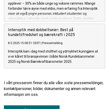
opplever – 30% av både unge og voksne rammes. Mange
forbinder tørre øyne med eldre, men erfaring fra Interoptik
viser at også yngre personer, inkludert studenter og
yrkesaktive, i økende grad opplever plager. Dette skyldes
blant annet økt skjermbruk, bruk av kontaktlinser,
miljøfaktorer og enkelte medisiner.
Interoptik med dobbeltseier: Best på
kundetilfredshet og bærekraft i 2025
8.5.2025 15:08:51 CEST
|
Pressemelding
Interoptik kan i dag med stolthet og ydmykhet kunngjøre at
vi er kåret til bransjevinner i både Norsk Kundebarometer
2025 og Norsk Bærekraftbarometer 2025.
I vårt presserom finner du alle våre siste pressemeldinger,
kontaktpersoner, bilder, dokumenter og annen relevant
informasjon om oss.