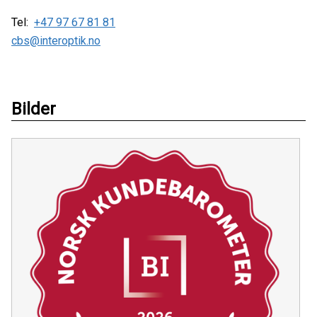
Tel:
+47 97 67 81 81
cbs@interoptik.no
Bilder