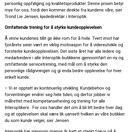
personlig oppfølging og kvalitetsprodukter. Denne prisen betyr
mye for oss, fordi den kommer direkte fra kundene våre, sier
Trond Lie Jensen, kjededirektør i Interoptik.
Omfattende trening for å styrke kundeopplevelsen
Å vinne kundenes tillit gir ikke rom for å hvile. Tvert imot har
fjorårets seier vært en viktig motivasjon for å videreutvikle og
forsterke kundeopplevelsen. Det siste året har alle ledere og
medarbeidere i alle Interoptik-butikkene gjennomført en ny og
omfattende servicetrening, med mål om å styrke den
personlige rådgivningen og gi enda bedre opplevelse for hver
enkelt kunde.
– Vi er opptatt av kontinuerlig utvikling. Kundebehov og
forventninger endrer seg hele tiden, og derfor jobber vi
målrettet med kompetanseheving og trening for alle
Interoptikere. For oss handler det om å bli litt bedre hver dag
og at opplevelsen skal være lik uansett hvilken av våre butikker
du som kunde velger, sier Jensen.
Interoptik har gjennom mange år hatt et sterkt fokus på å