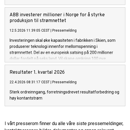
ABB investerer millioner i Norge for å styrke
produksjon til strømnettet
12.5.2026 11:39:05 CEST
|
Pressemelding
Investeringen skal øke kapasiteten i fabrikken i Skien, som
produserer teknologi innenfor mellomspenning i
strømnettet. Del av en europeisk satsing på 200 millioner
dollar fordelt på seks land. Vil skape omkring 100 nye
arbeidsplasser i Skien det første året.
Resultater 1. kvartal 2026
22.4.2026 08:31:17 CEST
|
Pressemelding
Sterk ordreinngang, forretningsdrevet resultatforbedring og
høy kontantstrøm
I vårt presserom finner du alle våre siste pressemeldinger,