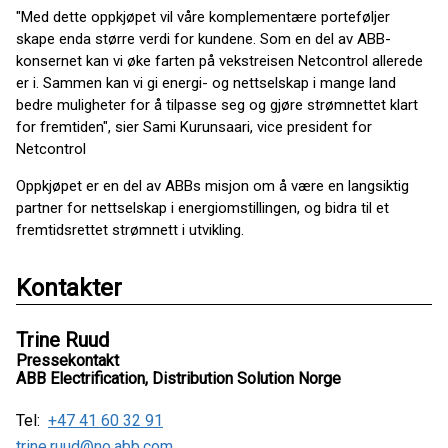
"Med dette oppkjøpet vil våre komplementære porteføljer
skape enda større verdi for kundene. Som en del av ABB-
konsernet kan vi øke farten på vekstreisen Netcontrol allerede
er i. Sammen kan vi gi energi- og nettselskap i mange land
bedre muligheter for å tilpasse seg og gjøre strømnettet klart
for fremtiden", sier Sami Kurunsaari, vice president for
Netcontrol
Oppkjøpet er en del av ABBs misjon om å være en langsiktig
partner for nettselskap i energiomstillingen, og bidra til et
fremtidsrettet strømnett i utvikling.
Kontakter
Trine Ruud
Pressekontakt
ABB Electrification, Distribution Solution Norge
Tel:
+47 41 60 32 91
trine.ruud@no.abb.com