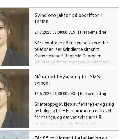
Svindlere jakter på bedrifter i
ferien
21.7.2026 08:00:00 CEST
|
Pressemelding
Når ansatte er på farten og vikarer tar
telefonen, ser svindlerne sitt snitt.
Svindelekspert Ragnhild Georgsen
advarer bedrifter mot falske telefoner
fra banken eller politiet i ferien.
Nå er det høysesong for SMS-
svindel
19.6.2026 06:30:00 CEST
|
Pressemelding
Skatteoppgjør, kjøp av feriereiser og salg
av bolig og bil. – Forsommeren er travel
for mange, og det vet svindlerne å
utnytte, advarer svindelekspert.
Får 85 millionar til etablering av