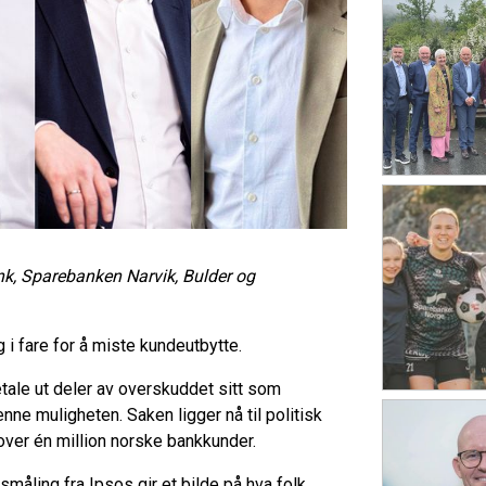
k, Sparebanken Narvik, Bulder og
egg i fare for å miste kundeutbytte.
tale ut deler av overskuddet sitt som
enne muligheten. Saken ligger nå til politisk
over én million norske bankkunder.
åling fra Ipsos gir et bilde på hva folk