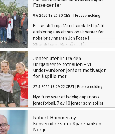
Fosse-senter
9.6.2026 13:20:30 CEST
|
Pressemelding
Fosse-stiftinga får eit samla løft på til
etableringa av eit nasjonalt senter for
nobelprisvinnaren Jon Fosse i
Strandebarm. Bak gåva står
Sparebanken Norge,
Sparebankstiftelsen Sparebanken
Jenter uteblir fra den
Norge, Vest, Hardangerstiftinga og
uorganiserte fotballen – vi
næringslivsleiaren Trond Mohn.
undervurderer jenters motivasjon
for å spille mer
27.5.2026 18:09:22 CEST
|
Pressemelding
Nye funn viser et tydelig gap i norsk
jentefotball. 7 av 10 jenter som spiller
fotball ønsker å spille mer enn de gjør.
Robert Hammen ny
konserndirektør i Sparebanken
Norge