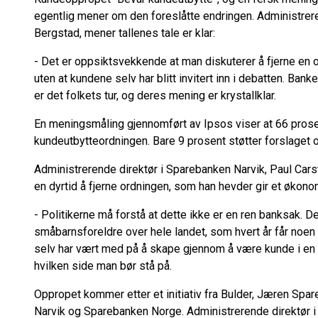
egentlig mener om den foreslåtte endringen. Administrer
Bergstad, mener tallenes tale er klar:
- Det er oppsiktsvekkende at man diskuterer å fjerne en 
uten at kundene selv har blitt invitert inn i debatten. Bank
er det folkets tur, og deres mening er krystallklar.
En meningsmåling gjennomført av Ipsos viser at 66 prose
kundeutbytteordningen. Bare 9 prosent støtter forslaget o
Administrerende direktør i Sparebanken Narvik, Paul Carste
en dyrtid å fjerne ordningen, som han hevder gir et øko
- Politikerne må forstå at dette ikke er en ren banksak. D
småbarnsforeldre over hele landet, som hvert år får noen 
selv har vært med på å skape gjennom å være kunde i en 
hvilken side man bør stå på.
Oppropet kommer etter et initiativ fra Bulder, Jæren Sp
Narvik og Sparebanken Norge. Administrerende direktør