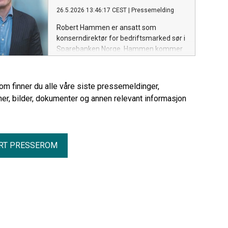
26.5.2026 13:46:17 CEST
|
Pressemelding
Robert Hammen er ansatt som
konserndirektør for bedriftsmarked sør i
Sparebanken Norge. Hammen kommer
fra Nordea, der han har hatt flere
sentrale roller gjennom mange år.
rom finner du alle våre siste pressemeldinger,
er, bilder, dokumenter og annen relevant informasjon
RT PRESSEROM