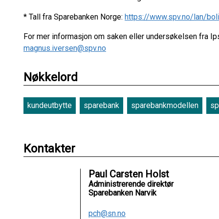
* Tall fra Sparebanken Norge:
https://www.spv.no/lan/bol
For mer informasjon om saken eller undersøkelsen fra 
magnus.iversen@spv.no
Nøkkelord
kundeutbytte
sparebank
sparebankmodellen
sp
Kontakter
Paul Carsten Holst
Administrerende direktør
Sparebanken Narvik
pch@sn.no