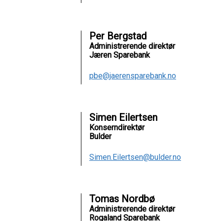
Per Bergstad
Administrerende direktør
Jæren Sparebank
pbe@jaerensparebank.no
Simen Eilertsen
Konserndirektør
Bulder
Simen.Eilertsen@bulder.no
Tomas Nordbø
Administrerende direktør
Rogaland Sparebank