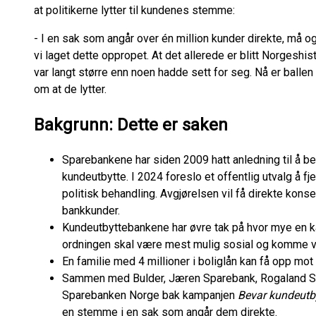
at politikerne lytter til kundenes stemme:
- I en sak som angår over én million kunder direkte, må o
vi laget dette oppropet. At det allerede er blitt Norgeshi
var langt større enn noen hadde sett for seg. Nå er ballen 
om at de lytter.
Bakgrunn: Dette er saken
Sparebankene har siden 2009 hatt anledning til å be
kundeutbytte. I 2024 foreslo et offentlig utvalg å fj
politisk behandling. Avgjørelsen vil få direkte kons
bankkunder.
Kundeutbyttebankene har øvre tak på hvor mye en kan
ordningen skal være mest mulig sosial og komme va
En familie med 4 millioner i boliglån kan få opp mot 
Sammen med Bulder, Jæren Sparebank, Rogaland Sp
Sparebanken Norge bak kampanjen
Bevar kundeutb
en stemme i en sak som angår dem direkte.