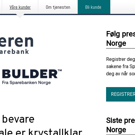
Våre kunder
Om tjenesten
Bli kunde
Følg pre
Norge
Registrer deg
sakene fra S
deg av når so
REGISTRE
 bevare
Siste pr
Norge
le er krystallklar