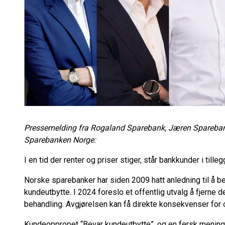
Pressemelding fra Rogaland Sparebank, Jæren Spareban
Sparebanken Norge:
I en tid der renter og priser stiger, står bankkunder i till
Norske sparebanker har siden 2009 hatt anledning til å be
kundeutbytte. I 2024 foreslo et offentlig utvalg å fjerne d
behandling. Avgjørelsen kan få direkte konsekvenser for 
Kundeoppropet “Bevar kundeutbytte”, og en fersk meningsm