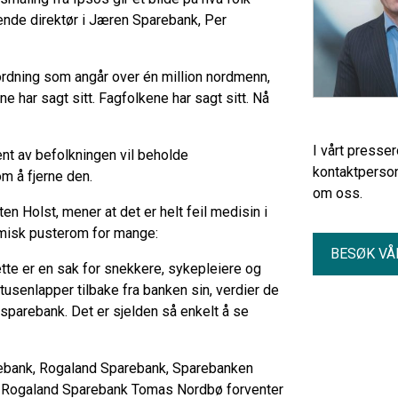
ende direktør i Jæren Sparebank, Per
ordning som angår over én million nordmenn,
ene har sagt sitt. Fagfolkene har sagt sitt. Nå
I vårt presse
nt av befolkningen vil beholde
kontaktperson
m å fjerne den.
om oss.
n Holst, mener at det er helt feil medisin i
nomisk pusterom for mange:
BESØK VÅ
ette er en sak for snekkere, sykepleiere og
tusenlapper tilbake fra banken sin, verdier de
sparebank. Det er sjelden så enkelt å se
arebank, Rogaland Sparebank, Sparebanken
 i Rogaland Sparebank Tomas Nordbø forventer