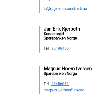
tn@rogalandsparebank.no
Jan Erik Kjerpeth
Konsernsjef
Sparebanken Norge
Tel:
95198430
Magnus Hoem Iversen
Sparebanken Norge
Tel:
46456631
magnus.iversen@spv.no