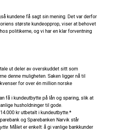
gså kundene få sagt sin mening. Det var derfor
storiens største kundeopprop, viser at behovet
hos politikerne, og vi har en klar forventning
tale ut deler av overskuddet sitt som
erne denne muligheten. Saken ligger nå til
ekvenser for over én million norske
 få i kundeutbytte på lån og sparing, slik at
nlige husholdninger til gode.
14.000 kr utbetalt i kundeutbytte.*
arebank og Sparebanken Narvik står
ytte
. Målet er enkelt: å gi vanlige bankkunder