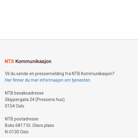
Canada: LABZ) (OTC: LABZF) (FRA: H1N) is thrilled to
data and gain a deeper understanding of how to serve their
announce an engaging Twitter Spaces event on Green
customers more effectively. Simplicity with AI-powered
Bitcoin mining, energy markets, and sustainability on July 3,
querying: Marketers can use artificial intelligence to query
2024 at 2 p.m. ET. Follow us on X at MetasphereLabs for
their data using natural language search, reducing the
updates and to join the event. What We'll Discuss Bitcoin
reliance on data scientists. Us
Mining Basics: Understand the fundamentals of Bitcoin
mining.Energy Market Dynamics: Explore how Bitcoin mining
interacts with energy markets.Sustainable Innovations:
Learn about our efforts to promote sustainability in Bitcoin
mining.Sound Money: Discover how tamper-proof currency
can enhance stability.Efficient Payment Rails: See how fast,
neutral payment systems support humanitarian
Vil du sende en pressemelding fra NTB Kommunikasjon?
projects.Carbon Footprint: Compare Bitcoin's environmental
Her finner du mer informasjon om tjenesten
impact with traditional banking. "We're excited to host this
event and dive into the critical topics of Bitcoin
NTB besøksadresse
Skippergata 24 (Pressens hus)
0154 Oslo
NTB postadresse
Boks 6817 St. Olavs plass
N-0130 Oslo