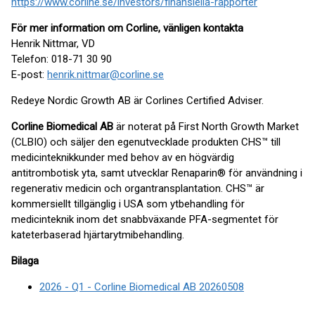
https://www.corline.se/investors/finansiella-rapporter
För mer information om Corline, vänligen kontakta
Henrik Nittmar, VD
Telefon: 018-71 30 90
E-post:
henrik.nittmar@corline.se
Redeye Nordic Growth AB är Corlines Certified Adviser.
Corline Biomedical AB
är noterat på First North Growth Market
(CLBIO) och säljer den egenutvecklade produkten CHS™ till
medicinteknikkunder med behov av en högvärdig
antitrombotisk yta, samt utvecklar Renaparin® för användning i
regenerativ medicin och organtransplantation. CHS™ är
kommersiellt tillgänglig i USA som ytbehandling för
medicinteknik inom det snabbväxande PFA-segmentet för
kateterbaserad hjärtarytmibehandling.
Bilaga
2026 - Q1 - Corline Biomedical AB 20260508